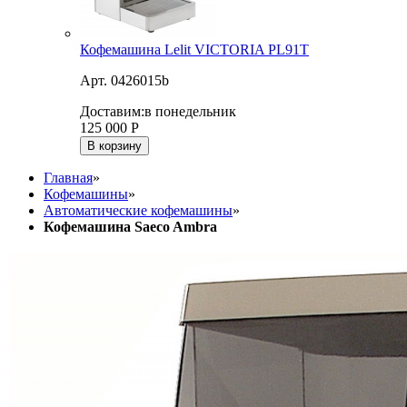
Кофемашина Lelit VICTORIA PL91T
Арт. 0426015b
Доставим:
в понедельник
125 000
Р
В корзину
Главная
»
Кофемашины
»
Автоматические кофемашины
»
Кофемашина Saeco Ambra