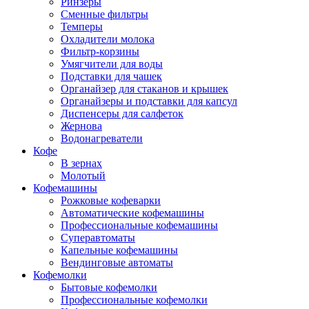
Ринзеры
Сменные фильтры
Темперы
Охладители молока
Фильтр-корзины
Умягчители для воды
Подставки для чашек
Органайзер для стаканов и крышек
Органайзеры и подставки для капсул
Диспенсеры для салфеток
Жернова
Водонагреватели
Кофе
В зернах
Молотый
Кофемашины
Рожковые кофеварки
Автоматические кофемашины
Профессиональные кофемашины
Суперавтоматы
Капельные кофемашины
Вендинговые автоматы
Кофемолки
Бытовые кофемолки
Профессиональные кофемолки