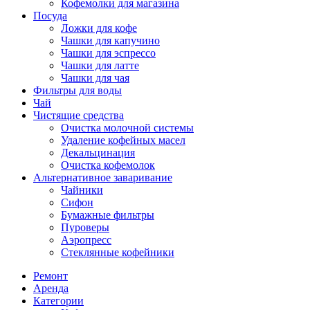
Кофемолки для магазина
Посуда
Ложки для кофе
Чашки для капучино
Чашки для эспрессо
Чашки для латте
Чашки для чая
Фильтры для воды
Чай
Чистящие средства
Очистка молочной системы
Удаление кофейных масел
Декальцинация
Очистка кофемолок
Альтернативное заваривание
Чайники
Сифон
Бумажные фильтры
Пуроверы
Аэропресс
Стеклянные кофейники
Ремонт
Аренда
Категории