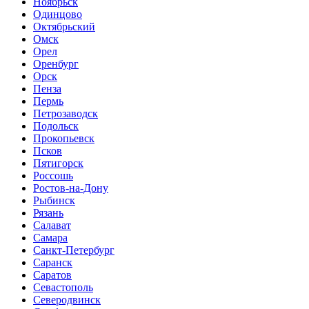
Ноябрьск
Одинцово
Октябрьский
Омск
Орел
Оренбург
Орск
Пенза
Пермь
Петрозаводск
Подольск
Прокопьевск
Псков
Пятигорск
Россошь
Ростов-на-Дону
Рыбинск
Рязань
Салават
Самара
Санкт-Петербург
Саранск
Саратов
Севастополь
Северодвинск