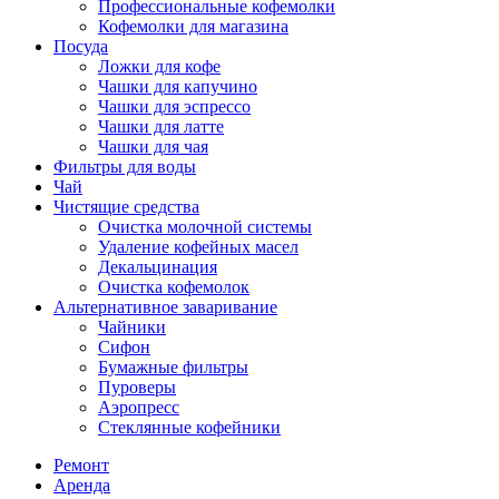
Профессиональные кофемолки
Кофемолки для магазина
Посуда
Ложки для кофе
Чашки для капучино
Чашки для эспрессо
Чашки для латте
Чашки для чая
Фильтры для воды
Чай
Чистящие средства
Очистка молочной системы
Удаление кофейных масел
Декальцинация
Очистка кофемолок
Альтернативное заваривание
Чайники
Сифон
Бумажные фильтры
Пуроверы
Аэропресс
Стеклянные кофейники
Ремонт
Аренда