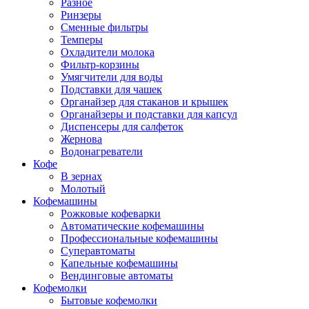
Разное
Ринзеры
Сменные фильтры
Темперы
Охладители молока
Фильтр-корзины
Умягчители для воды
Подставки для чашек
Органайзер для стаканов и крышек
Органайзеры и подставки для капсул
Диспенсеры для салфеток
Жернова
Водонагреватели
Кофе
В зернах
Молотый
Кофемашины
Рожковые кофеварки
Автоматические кофемашины
Профессиональные кофемашины
Суперавтоматы
Капельные кофемашины
Вендинговые автоматы
Кофемолки
Бытовые кофемолки