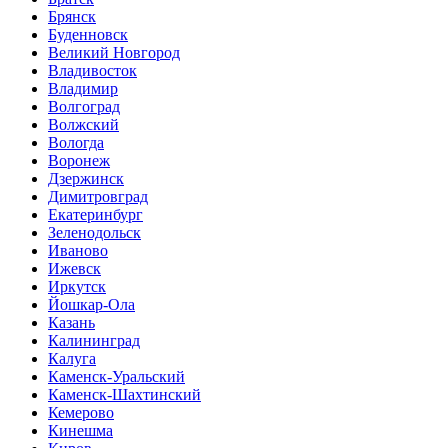
Брянск
Буденновск
Великий Новгород
Владивосток
Владимир
Волгоград
Волжский
Вологда
Воронеж
Дзержинск
Димитровград
Екатеринбург
Зеленодольск
Иваново
Ижевск
Иркутск
Йошкар-Ола
Казань
Калининград
Калуга
Каменск-Уральский
Каменск-Шахтинский
Кемерово
Кинешма