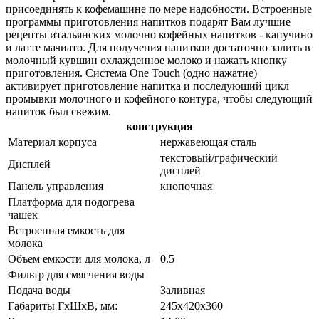
присоединять к кофемашине по мере надобности. Встроенные
программы приготовления напитков подарят Вам лучшие
рецепты итальянских молочно кофейных напитков - капучино
и латте мачиато. Для получения напитков достаточно залить в
молочный кувшин охлажденное молоко и нажать кнопку
приготовления. Система One Touch (одно нажатие)
активирует приготовление напитка и последующий цикл
промывки молочного и кофейного контура, чтобы следующий
напиток был свежим.
конструкция
Материал корпуса
нержавеющая сталь
текстовый/графический
Дисплей
дисплей
Панель управления
кнопочная
Платформа для подогрева
чашек
Встроенная емкость для
молока
Объем емкости для молока, л
0.5
Фильтр для смягчения воды
Подача воды
Заливная
Габариты ГхШхВ, мм:
245х420х360