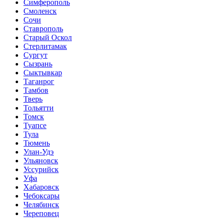
Симферополь
Смоленск
Сочи
Ставрополь
Старый Оскол
Стерлитамак
Сургут
Сызрань
Сыктывкар
Таганрог
Тамбов
Тверь
Тольятти
Томск
Туапсе
Тула
Тюмень
Улан-Удэ
Ульяновск
Уссурийск
Уфа
Хабаровск
Чебоксары
Челябинск
Череповец