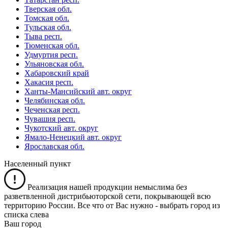
Тверская обл.
Томская обл.
Тульская обл.
Тыва респ.
Тюменская обл.
Удмуртия респ.
Ульяновская обл.
Хабаровский край
Хакасия респ.
Ханты-Мансийский авт. округ
Челябинская обл.
Чеченская респ.
Чувашия респ.
Чукотский авт. округ
Ямало-Ненецкий авт. округ
Ярославская обл.
Населенный пункт
Реализация нашей продукции немыслима без
разветвленной дистрибьюторской сети, покрывающей всю
территорию России. Все что от Вас нужно -
выбрать город из
списка слева
Ваш город