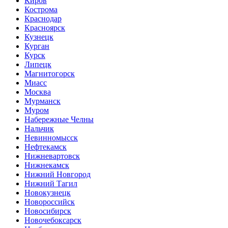
Киров
Кострома
Краснодар
Красноярск
Кузнецк
Курган
Курск
Липецк
Магнитогорск
Миасс
Москва
Мурманск
Муром
Набережные Челны
Нальчик
Невинномысск
Нефтекамск
Нижневартовск
Нижнекамск
Нижний Новгород
Нижний Тагил
Новокузнецк
Новороссийск
Новосибирск
Новочебоксарск