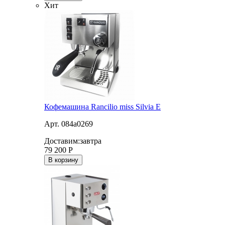
Хит
Кофемашина Rancilio miss Silvia E
Арт. 084a0269
Доставим:
завтра
79 200
Р
В корзину