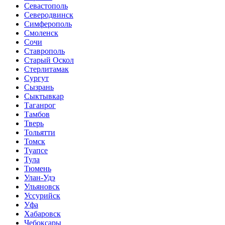
Севастополь
Северодвинск
Симферополь
Смоленск
Сочи
Ставрополь
Старый Оскол
Стерлитамак
Сургут
Сызрань
Сыктывкар
Таганрог
Тамбов
Тверь
Тольятти
Томск
Туапсе
Тула
Тюмень
Улан-Удэ
Ульяновск
Уссурийск
Уфа
Хабаровск
Чебоксары