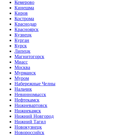
Кемерово
Кинешма
Киров
Кострома
Краснодар
Красноярск
Кузнецк
Курган
Курск
Липецк
Магнитогорск
Миасс
Москва
Мурманск
Муром
Набережные Челны
Нальчик
Невинномысск
Нефтекамск
Нижневартовск
Нижнекамск
Нижний Новгород
Нижний Тагил
Новокузнецк
Новороссийск