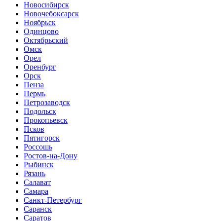
Новосибирск
Новочебоксарск
Ноябрьск
Одинцово
Октябрьский
Омск
Орел
Оренбург
Орск
Пенза
Пермь
Петрозаводск
Подольск
Прокопьевск
Псков
Пятигорск
Россошь
Ростов-на-Дону
Рыбинск
Рязань
Салават
Самара
Санкт-Петербург
Саранск
Саратов