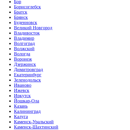
Бор
Борисоглебск
Братск
Брянск
Буденновск
Великий Новгород
Владивосток
Владимир
Волгоград
Волжский
Вологда
Воронеж
Дзержинск
Димитровград
Екатеринбург
Зеленодольск
Иваново
Ижевск
Иркутск
Йошкар-Ола
Казань
Калининград
Калуга
Каменск-Уральский
Каменск-Шахтинский