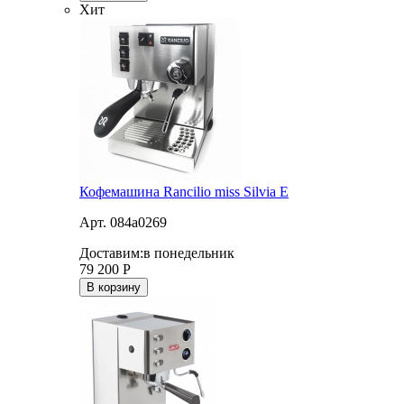
Хит
Кофемашина Rancilio miss Silvia E
Арт. 084a0269
Доставим:
в понедельник
79 200
Р
В корзину