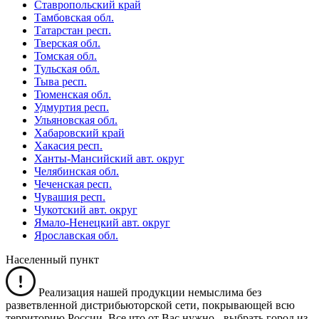
Ставропольский край
Тамбовская обл.
Татарстан респ.
Тверская обл.
Томская обл.
Тульская обл.
Тыва респ.
Тюменская обл.
Удмуртия респ.
Ульяновская обл.
Хабаровский край
Хакасия респ.
Ханты-Мансийский авт. округ
Челябинская обл.
Чеченская респ.
Чувашия респ.
Чукотский авт. округ
Ямало-Ненецкий авт. округ
Ярославская обл.
Населенный пункт
Реализация нашей продукции немыслима без
разветвленной дистрибьюторской сети, покрывающей всю
территорию России. Все что от Вас нужно -
выбрать город из