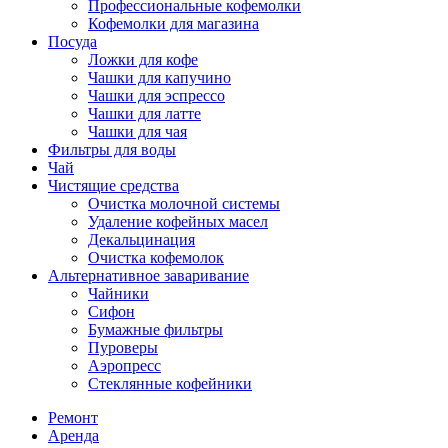
Профессиональные кофемолки
Кофемолки для магазина
Посуда
Ложки для кофе
Чашки для капучино
Чашки для эспрессо
Чашки для латте
Чашки для чая
Фильтры для воды
Чай
Чистящие средства
Очистка молочной системы
Удаление кофейных масел
Декальцинация
Очистка кофемолок
Альтернативное заваривание
Чайники
Сифон
Бумажные фильтры
Пуроверы
Аэропресс
Стеклянные кофейники
Ремонт
Аренда