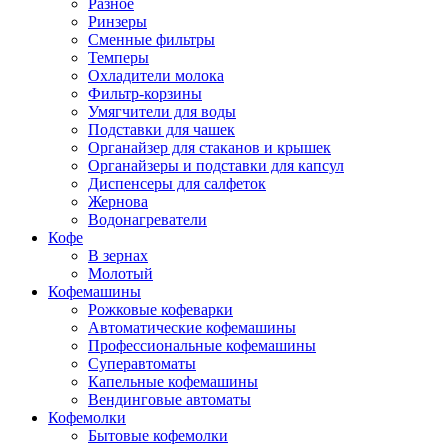
Разное
Ринзеры
Сменные фильтры
Темперы
Охладители молока
Фильтр-корзины
Умягчители для воды
Подставки для чашек
Органайзер для стаканов и крышек
Органайзеры и подставки для капсул
Диспенсеры для салфеток
Жернова
Водонагреватели
Кофе
В зернах
Молотый
Кофемашины
Рожковые кофеварки
Автоматические кофемашины
Профессиональные кофемашины
Суперавтоматы
Капельные кофемашины
Вендинговые автоматы
Кофемолки
Бытовые кофемолки