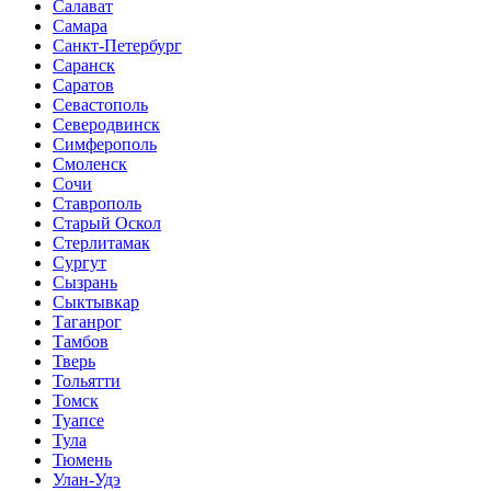
Салават
Самара
Санкт-Петербург
Саранск
Саратов
Севастополь
Северодвинск
Симферополь
Смоленск
Сочи
Ставрополь
Старый Оскол
Стерлитамак
Сургут
Сызрань
Сыктывкар
Таганрог
Тамбов
Тверь
Тольятти
Томск
Туапсе
Тула
Тюмень
Улан-Удэ