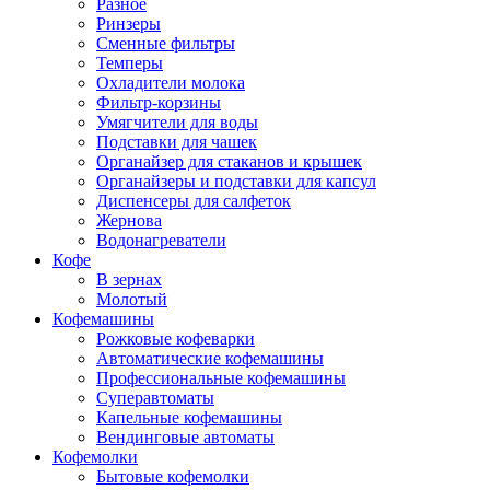
Разное
Ринзеры
Сменные фильтры
Темперы
Охладители молока
Фильтр-корзины
Умягчители для воды
Подставки для чашек
Органайзер для стаканов и крышек
Органайзеры и подставки для капсул
Диспенсеры для салфеток
Жернова
Водонагреватели
Кофе
В зернах
Молотый
Кофемашины
Рожковые кофеварки
Автоматические кофемашины
Профессиональные кофемашины
Суперавтоматы
Капельные кофемашины
Вендинговые автоматы
Кофемолки
Бытовые кофемолки