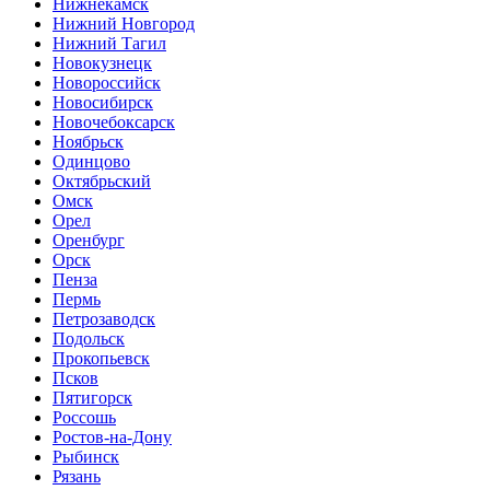
Нижнекамск
Нижний Новгород
Нижний Тагил
Новокузнецк
Новороссийск
Новосибирск
Новочебоксарск
Ноябрьск
Одинцово
Октябрьский
Омск
Орел
Оренбург
Орск
Пенза
Пермь
Петрозаводск
Подольск
Прокопьевск
Псков
Пятигорск
Россошь
Ростов-на-Дону
Рыбинск
Рязань