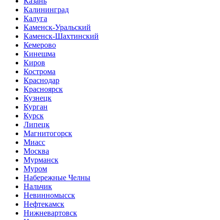
Казань
Калининград
Калуга
Каменск-Уральский
Каменск-Шахтинский
Кемерово
Кинешма
Киров
Кострома
Краснодар
Красноярск
Кузнецк
Курган
Курск
Липецк
Магнитогорск
Миасс
Москва
Мурманск
Муром
Набережные Челны
Нальчик
Невинномысск
Нефтекамск
Нижневартовск