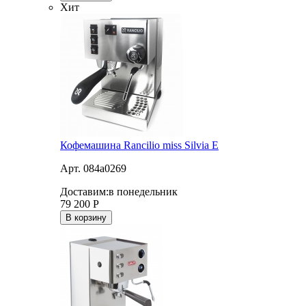
Хит
Кофемашина Rancilio miss Silvia E
Арт. 084a0269
Доставим:
в понедельник
79 200
Р
В корзину