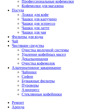
Профессиональные кофемолки
Кофемолки для магазина
Посуда
Ложки для кофе
Чашки для капучино
Чашки для эспрессо
Чашки для латте
Чашки для чая
Фильтры для воды
Чай
Чистящие средства
Очистка молочной системы
Удаление кофейных масел
Декальцинация
Очистка кофемолок
Альтернативное заваривание
Чайники
Сифон
Бумажные фильтры
Пуроверы
Аэропресс
Стеклянные кофейники
Ремонт
Аренда