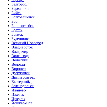
Белгород
Березники
Бийск
Благовещенск
Бор
Борисоглебск
Братск
Брянск
Буденновск
Великий Новгород
Владивосток
Владимир
Волгоград
Волжский
Вологда
Воронеж
Дзержинск
Димитровград
Екатеринбург
Зеленодольск
Иваново
Ижевск
Иркутск
Йошкар-Ола