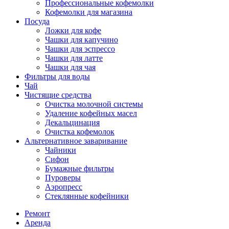
Профессиональные кофемолки
Кофемолки для магазина
Посуда
Ложки для кофе
Чашки для капучино
Чашки для эспрессо
Чашки для латте
Чашки для чая
Фильтры для воды
Чай
Чистящие средства
Очистка молочной системы
Удаление кофейных масел
Декальцинация
Очистка кофемолок
Альтернативное заваривание
Чайники
Сифон
Бумажные фильтры
Пуроверы
Аэропресс
Стеклянные кофейники
Ремонт
Аренда