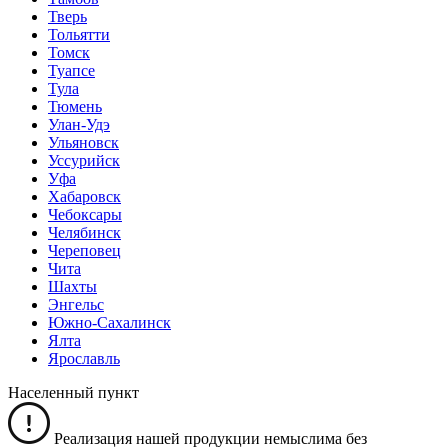
Тверь
Тольятти
Томск
Туапсе
Тула
Тюмень
Улан-Удэ
Ульяновск
Уссурийск
Уфа
Хабаровск
Чебоксары
Челябинск
Череповец
Чита
Шахты
Энгельс
Южно-Сахалинск
Ялта
Ярославль
Населенный пункт
Реализация нашей продукции немыслима без