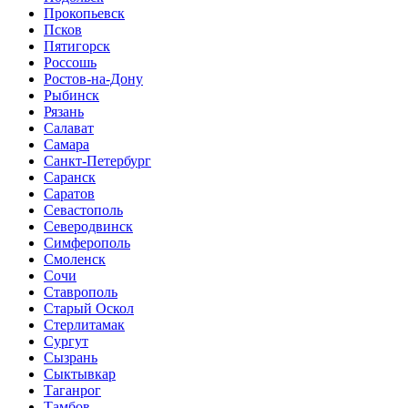
Прокопьевск
Псков
Пятигорск
Россошь
Ростов-на-Дону
Рыбинск
Рязань
Салават
Самара
Санкт-Петербург
Саранск
Саратов
Севастополь
Северодвинск
Симферополь
Смоленск
Сочи
Ставрополь
Старый Оскол
Стерлитамак
Сургут
Сызрань
Сыктывкар
Таганрог
Тамбов