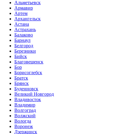
Альметьевск
Армавир
Артем
Архангельск
Астана
Астрахань
Балаково
Барнаул
Белгород
Березники
Бийск
Благовещенск
Бор
Борисоглебск
Братск
Брянск
Буденновск
Великий Новгород
Владивосток
Владимир
Волгоград
Волжский
Вологда
Воронеж
Дзержинск