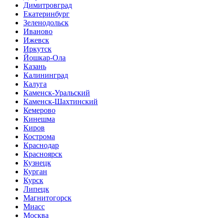
Димитровград
Екатеринбург
Зеленодольск
Иваново
Ижевск
Иркутск
Йошкар-Ола
Казань
Калининград
Калуга
Каменск-Уральский
Каменск-Шахтинский
Кемерово
Кинешма
Киров
Кострома
Краснодар
Красноярск
Кузнецк
Курган
Курск
Липецк
Магнитогорск
Миасс
Москва