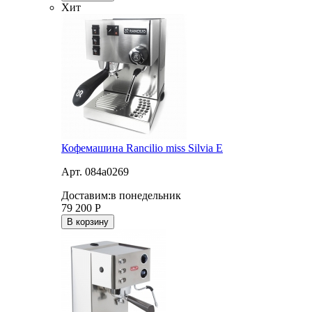
Хит
Кофемашина Rancilio miss Silvia E
Арт. 084a0269
Доставим:
в понедельник
79 200
Р
В корзину