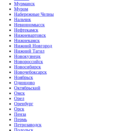
Мурманск
Муром
Набережные Челны
Нальчик
Невинномысск
Нефтекамск
Нижневартовск
Нижнекамск
Нижний Новгород
Нижний Тагил
Новокузнецк
Новороссийск
Новосибирск
Новочебоксарск
Ноябрьск
Одинцово
Октябрьский
Омск
Орел
Оренбург
Орск
Пенза
Пермь
Петрозаводск
Подольск