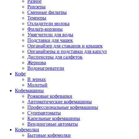
Разное
Ринзеры
Сменные фильтры
Темперы
Охладители молока
Фильтр-корзины
Умягчители для воды
Подставки для чашек
Органайзер для стаканов и крышек
Органайзеры и подставки для капсул
Диспенсеры для салфеток
Жернова
Водонагреватели
Кофе
В зернах
Молотый
Кофемашины
Рожковые кофеварки
Автоматические кофемашины
Профессиональные кофемашины
Суперавтоматы
Капельные кофемашины
Вендинговые автоматы
Кофемолки
Бытовые кофемолки