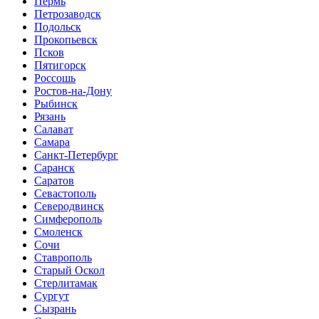
Пермь
Петрозаводск
Подольск
Прокопьевск
Псков
Пятигорск
Россошь
Ростов-на-Дону
Рыбинск
Рязань
Салават
Самара
Санкт-Петербург
Саранск
Саратов
Севастополь
Северодвинск
Симферополь
Смоленск
Сочи
Ставрополь
Старый Оскол
Стерлитамак
Сургут
Сызрань