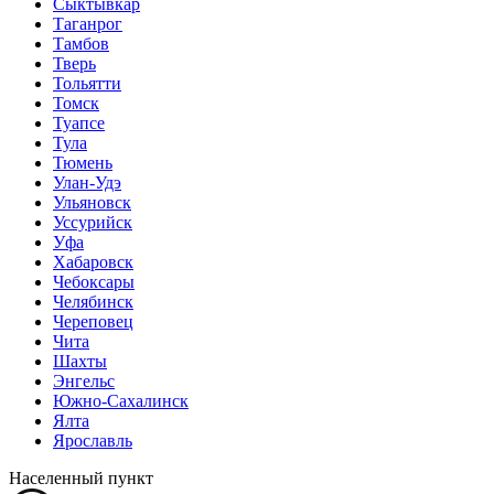
Сыктывкар
Таганрог
Тамбов
Тверь
Тольятти
Томск
Туапсе
Тула
Тюмень
Улан-Удэ
Ульяновск
Уссурийск
Уфа
Хабаровск
Чебоксары
Челябинск
Череповец
Чита
Шахты
Энгельс
Южно-Сахалинск
Ялта
Ярославль
Населенный пункт