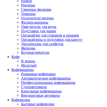
Разное
Ринзеры
Сменные фильтры
Темперы
Охладители молока
Фильтр-корзины
Умягчители для воды
Подставки для чашек
Органайзер для стаканов и крышек
Органайзеры и подставки для капсул
Диспенсеры для салфеток
Жернова
Водонагреватели
Кофе
В зернах
Молотый
Кофемашины
Рожковые кофеварки
Автоматические кофемашины
Профессиональные кофемашины
Суперавтоматы
Капельные кофемашины
Вендинговые автоматы
Кофемолки
Бытовые кофемолки