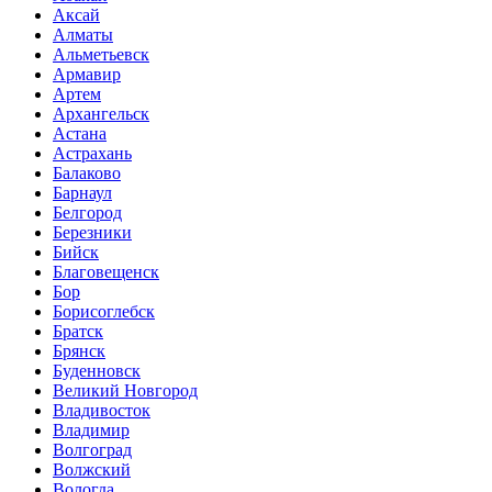
Аксай
Алматы
Альметьевск
Армавир
Артем
Архангельск
Астана
Астрахань
Балаково
Барнаул
Белгород
Березники
Бийск
Благовещенск
Бор
Борисоглебск
Братск
Брянск
Буденновск
Великий Новгород
Владивосток
Владимир
Волгоград
Волжский
Вологда