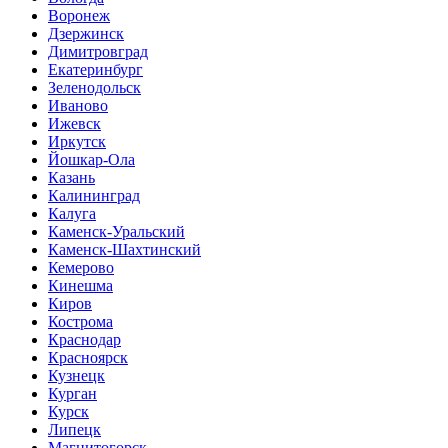
Воронеж
Дзержинск
Димитровград
Екатеринбург
Зеленодольск
Иваново
Ижевск
Иркутск
Йошкар-Ола
Казань
Калининград
Калуга
Каменск-Уральский
Каменск-Шахтинский
Кемерово
Кинешма
Киров
Кострома
Краснодар
Красноярск
Кузнецк
Курган
Курск
Липецк
Магнитогорск