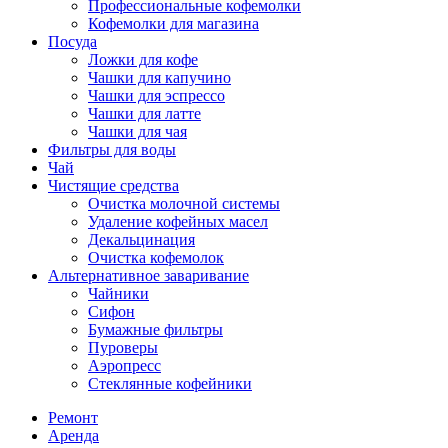
Профессиональные кофемолки
Кофемолки для магазина
Посуда
Ложки для кофе
Чашки для капучино
Чашки для эспрессо
Чашки для латте
Чашки для чая
Фильтры для воды
Чай
Чистящие средства
Очистка молочной системы
Удаление кофейных масел
Декальцинация
Очистка кофемолок
Альтернативное заваривание
Чайники
Сифон
Бумажные фильтры
Пуроверы
Аэропресс
Стеклянные кофейники
Ремонт
Аренда