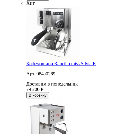
Хит
Кофемашина Rancilio miss Silvia E
Арт. 084a0269
Доставим:
в понедельник
79 200
Р
В корзину