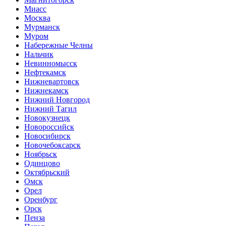
Миасс
Москва
Мурманск
Муром
Набережные Челны
Нальчик
Невинномысск
Нефтекамск
Нижневартовск
Нижнекамск
Нижний Новгород
Нижний Тагил
Новокузнецк
Новороссийск
Новосибирск
Новочебоксарск
Ноябрьск
Одинцово
Октябрьский
Омск
Орел
Оренбург
Орск
Пенза