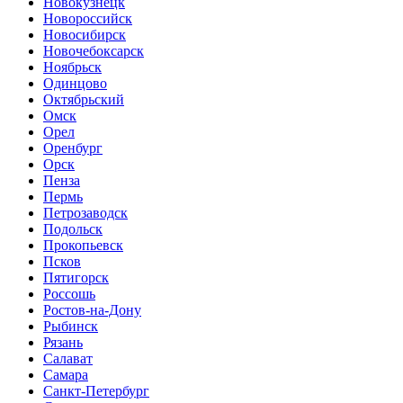
Новокузнецк
Новороссийск
Новосибирск
Новочебоксарск
Ноябрьск
Одинцово
Октябрьский
Омск
Орел
Оренбург
Орск
Пенза
Пермь
Петрозаводск
Подольск
Прокопьевск
Псков
Пятигорск
Россошь
Ростов-на-Дону
Рыбинск
Рязань
Салават
Самара
Санкт-Петербург