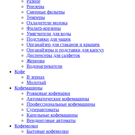
Разное
Ринзеры
Сменные фильтры
Темперы
Охладители молока
Фильтр-корзины
Умягчители для воды
Подставки для чашек
Органайзер для стаканов и крышек
Органайзеры и подставки для капсул
Диспенсеры для салфеток
Жернова
Водонагреватели
Кофе
В зернах
Молотый
Кофемашины
Рожковые кофеварки
Автоматические кофемашины
Профессиональные кофемашины
Суперавтоматы
Капельные кофемашины
Вендинговые автоматы
Кофемолки
Бытовые кофемолки