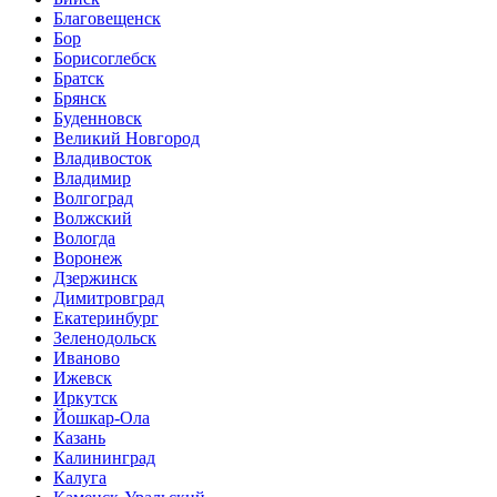
Благовещенск
Бор
Борисоглебск
Братск
Брянск
Буденновск
Великий Новгород
Владивосток
Владимир
Волгоград
Волжский
Вологда
Воронеж
Дзержинск
Димитровград
Екатеринбург
Зеленодольск
Иваново
Ижевск
Иркутск
Йошкар-Ола
Казань
Калининград
Калуга