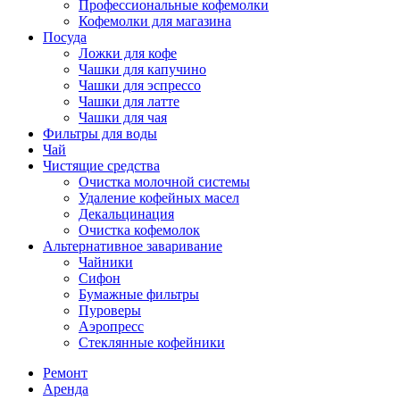
Профессиональные кофемолки
Кофемолки для магазина
Посуда
Ложки для кофе
Чашки для капучино
Чашки для эспрессо
Чашки для латте
Чашки для чая
Фильтры для воды
Чай
Чистящие средства
Очистка молочной системы
Удаление кофейных масел
Декальцинация
Очистка кофемолок
Альтернативное заваривание
Чайники
Сифон
Бумажные фильтры
Пуроверы
Аэропресс
Стеклянные кофейники
Ремонт
Аренда