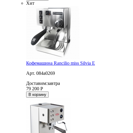
Хит
Кофемашина Rancilio miss Silvia E
Арт. 084a0269
Доставим:
завтра
79 200
Р
В корзину