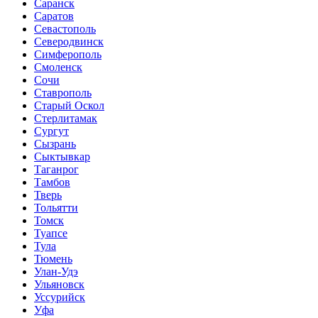
Саранск
Саратов
Севастополь
Северодвинск
Симферополь
Смоленск
Сочи
Ставрополь
Старый Оскол
Стерлитамак
Сургут
Сызрань
Сыктывкар
Таганрог
Тамбов
Тверь
Тольятти
Томск
Туапсе
Тула
Тюмень
Улан-Удэ
Ульяновск
Уссурийск
Уфа