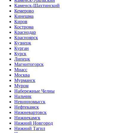
Каменск-Уральский
Каменск-Шахтинский
Кемерово
Кинешма
Киров
Кострома
Краснодар
Красноярск
Кузнецк
Курган
Курск
Липецк
Магнитогорск
Миасс
Москва
Мурманск
Муром
Набережные Челны
Нальчик
Невинномысск
Нефтекамск
Нижневартовск
Нижнекамск
Нижний Новгород
Нижний Тагил