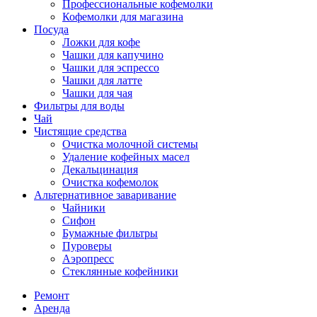
Профессиональные кофемолки
Кофемолки для магазина
Посуда
Ложки для кофе
Чашки для капучино
Чашки для эспрессо
Чашки для латте
Чашки для чая
Фильтры для воды
Чай
Чистящие средства
Очистка молочной системы
Удаление кофейных масел
Декальцинация
Очистка кофемолок
Альтернативное заваривание
Чайники
Сифон
Бумажные фильтры
Пуроверы
Аэропресс
Стеклянные кофейники
Ремонт
Аренда