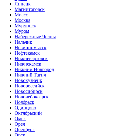
Липецк
Магнитогорск
Миасс
Москва
Мурманск
Муром
Набережные Челны
Нальчик
Невинномысск
Нефтекамск
Нижневартовск
Нижнекамск
Нижний Новгород
Нижний Тагил
Новокузнецк
Новороссийск
Новосибирск
Новочебоксарск
Ноябрьск
Одинцово
Октябрьский
Омск
Орел
Оренбург
Орск