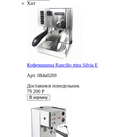
Хит
Кофемашина Rancilio miss Silvia E
Арт. 084a0269
Доставим:
в понедельник
79 200
Р
В корзину