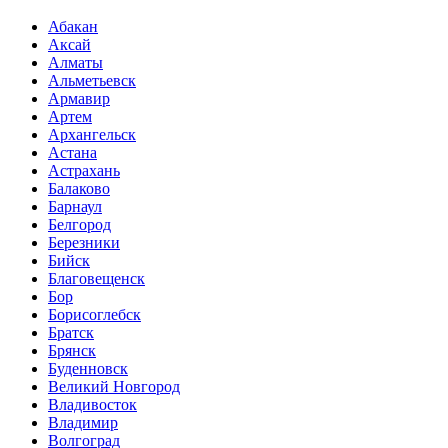
Абакан
Аксай
Алматы
Альметьевск
Армавир
Артем
Архангельск
Астана
Астрахань
Балаково
Барнаул
Белгород
Березники
Бийск
Благовещенск
Бор
Борисоглебск
Братск
Брянск
Буденновск
Великий Новгород
Владивосток
Владимир
Волгоград