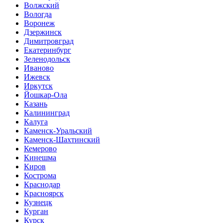
Волжский
Вологда
Воронеж
Дзержинск
Димитровград
Екатеринбург
Зеленодольск
Иваново
Ижевск
Иркутск
Йошкар-Ола
Казань
Калининград
Калуга
Каменск-Уральский
Каменск-Шахтинский
Кемерово
Кинешма
Киров
Кострома
Краснодар
Красноярск
Кузнецк
Курган
Курск