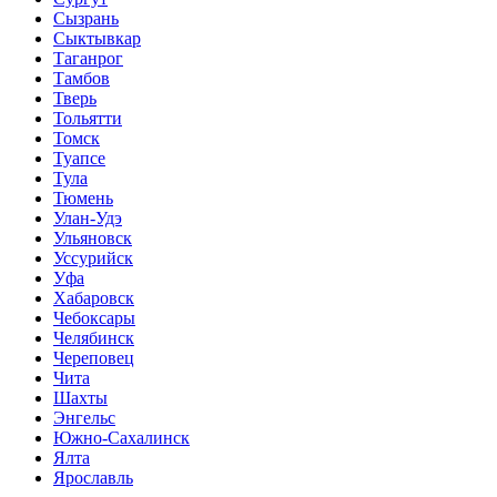
Сызрань
Сыктывкар
Таганрог
Тамбов
Тверь
Тольятти
Томск
Туапсе
Тула
Тюмень
Улан-Удэ
Ульяновск
Уссурийск
Уфа
Хабаровск
Чебоксары
Челябинск
Череповец
Чита
Шахты
Энгельс
Южно-Сахалинск
Ялта
Ярославль