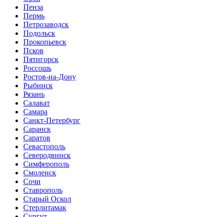
Пенза
Пермь
Петрозаводск
Подольск
Прокопьевск
Псков
Пятигорск
Россошь
Ростов-на-Дону
Рыбинск
Рязань
Салават
Самара
Санкт-Петербург
Саранск
Саратов
Севастополь
Северодвинск
Симферополь
Смоленск
Сочи
Ставрополь
Старый Оскол
Стерлитамак
Сургут