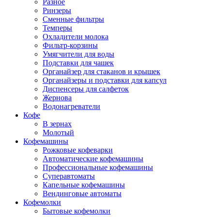
Разное
Ринзеры
Сменные фильтры
Темперы
Охладители молока
Фильтр-корзины
Умягчители для воды
Подставки для чашек
Органайзер для стаканов и крышек
Органайзеры и подставки для капсул
Диспенсеры для салфеток
Жернова
Водонагреватели
Кофе
В зернах
Молотый
Кофемашины
Рожковые кофеварки
Автоматические кофемашины
Профессиональные кофемашины
Суперавтоматы
Капельные кофемашины
Вендинговые автоматы
Кофемолки
Бытовые кофемолки