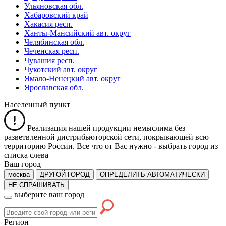
Ульяновская обл.
Хабаровский край
Хакасия респ.
Ханты-Мансийский авт. округ
Челябинская обл.
Чеченская респ.
Чувашия респ.
Чукотский авт. округ
Ямало-Ненецкий авт. округ
Ярославская обл.
Населенный пункт
Реализация нашей продукции немыслима без
разветвленной дистрибьюторской сети, покрывающей всю
территорию России. Все что от Вас нужно -
выбрать город из
списка слева
Ваш город
москва
ДРУГОЙ ГОРОД
ОПРЕДЕЛИТЬ АВТОМАТИЧЕСКИ
НЕ СПРАШИВАТЬ
выберите ваш город
Регион