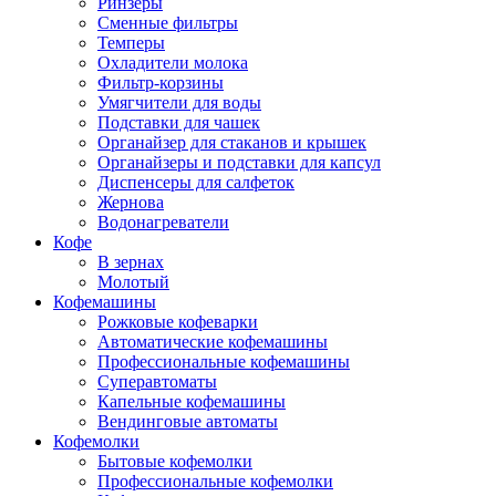
Ринзеры
Сменные фильтры
Темперы
Охладители молока
Фильтр-корзины
Умягчители для воды
Подставки для чашек
Органайзер для стаканов и крышек
Органайзеры и подставки для капсул
Диспенсеры для салфеток
Жернова
Водонагреватели
Кофе
В зернах
Молотый
Кофемашины
Рожковые кофеварки
Автоматические кофемашины
Профессиональные кофемашины
Суперавтоматы
Капельные кофемашины
Вендинговые автоматы
Кофемолки
Бытовые кофемолки
Профессиональные кофемолки