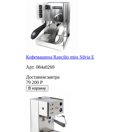
Кофемашина Rancilio miss Silvia E
Арт. 084a0269
Доставим:
завтра
79 200
Р
В корзину