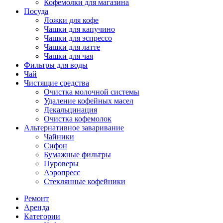
Кофемолки для магазина
Посуда
Ложки для кофе
Чашки для капучино
Чашки для эспрессо
Чашки для латте
Чашки для чая
Фильтры для воды
Чай
Чистящие средства
Очистка молочной системы
Удаление кофейных масел
Декальцинация
Очистка кофемолок
Альтернативное заваривание
Чайники
Сифон
Бумажные фильтры
Пуроверы
Аэропресс
Стеклянные кофейники
Ремонт
Аренда
Категории