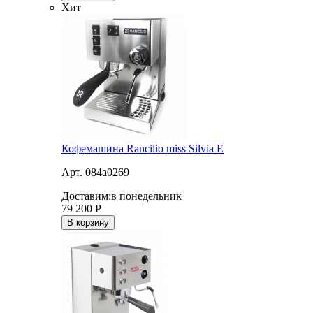
Хит
Кофемашина Rancilio miss Silvia E
Арт. 084a0269
Доставим:
в понедельник
79 200
Р
В корзину