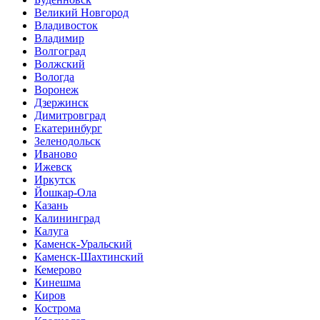
Великий Новгород
Владивосток
Владимир
Волгоград
Волжский
Вологда
Воронеж
Дзержинск
Димитровград
Екатеринбург
Зеленодольск
Иваново
Ижевск
Иркутск
Йошкар-Ола
Казань
Калининград
Калуга
Каменск-Уральский
Каменск-Шахтинский
Кемерово
Кинешма
Киров
Кострома