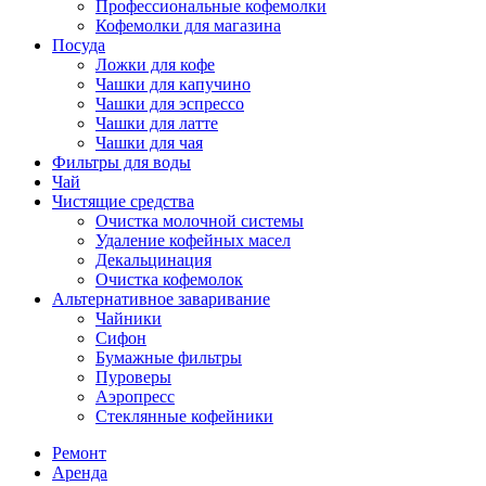
Профессиональные кофемолки
Кофемолки для магазина
Посуда
Ложки для кофе
Чашки для капучино
Чашки для эспрессо
Чашки для латте
Чашки для чая
Фильтры для воды
Чай
Чистящие средства
Очистка молочной системы
Удаление кофейных масел
Декальцинация
Очистка кофемолок
Альтернативное заваривание
Чайники
Сифон
Бумажные фильтры
Пуроверы
Аэропресс
Стеклянные кофейники
Ремонт
Аренда