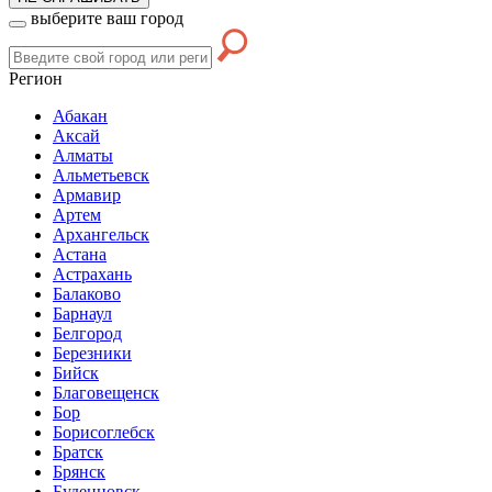
выберите ваш город
Регион
Абакан
Аксай
Алматы
Альметьевск
Армавир
Артем
Архангельск
Астана
Астрахань
Балаково
Барнаул
Белгород
Березники
Бийск
Благовещенск
Бор
Борисоглебск
Братск
Брянск
Буденновск