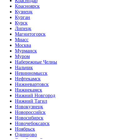
Краснодар
Красноярск
Кузнецк
Курган
Курск
Липецк
Магнитогорск
Миасс
Москва
Мурманск
Муром
Набережные Челны
Нальчик
Невинномысск
Нефтекамск
Нижневартовск
Нижнекамск
Нижний Новгород
Нижний Тагил
Новокузнецк
Новороссийск
Новосибирск
Новочебоксарск
Ноябрьск
Одинцово