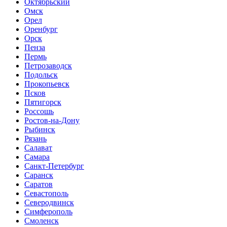
Октябрьский
Омск
Орел
Оренбург
Орск
Пенза
Пермь
Петрозаводск
Подольск
Прокопьевск
Псков
Пятигорск
Россошь
Ростов-на-Дону
Рыбинск
Рязань
Салават
Самара
Санкт-Петербург
Саранск
Саратов
Севастополь
Северодвинск
Симферополь
Смоленск