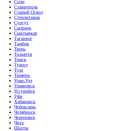
Сочи
Ставрополь
Старый Оскол
Стерлитамак
Сургут
Сызрань
Сыктывкар
Таганрог
Тамбов
Тверь
Тольятти
Томск
Туапсе
Тула
Тюмень
Улан-Удэ
Ульяновск
Уссурийск
Уфа
Хабаровск
Чебоксары
Челябинск
Череповец
Чита
Шахты