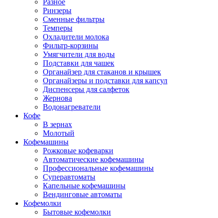
Разное
Ринзеры
Сменные фильтры
Темперы
Охладители молока
Фильтр-корзины
Умягчители для воды
Подставки для чашек
Органайзер для стаканов и крышек
Органайзеры и подставки для капсул
Диспенсеры для салфеток
Жернова
Водонагреватели
Кофе
В зернах
Молотый
Кофемашины
Рожковые кофеварки
Автоматические кофемашины
Профессиональные кофемашины
Суперавтоматы
Капельные кофемашины
Вендинговые автоматы
Кофемолки
Бытовые кофемолки