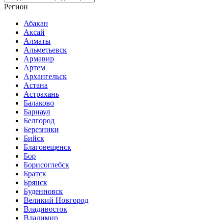
Регион
Абакан
Аксай
Алматы
Альметьевск
Армавир
Артем
Архангельск
Астана
Астрахань
Балаково
Барнаул
Белгород
Березники
Бийск
Благовещенск
Бор
Борисоглебск
Братск
Брянск
Буденновск
Великий Новгород
Владивосток
Владимир