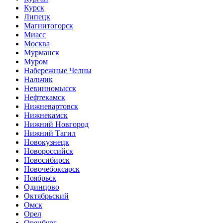
Курск
Липецк
Магнитогорск
Миасс
Москва
Мурманск
Муром
Набережные Челны
Нальчик
Невинномысск
Нефтекамск
Нижневартовск
Нижнекамск
Нижний Новгород
Нижний Тагил
Новокузнецк
Новороссийск
Новосибирск
Новочебоксарск
Ноябрьск
Одинцово
Октябрьский
Омск
Орел
Оренбург