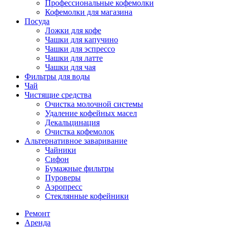
Профессиональные кофемолки
Кофемолки для магазина
Посуда
Ложки для кофе
Чашки для капучино
Чашки для эспрессо
Чашки для латте
Чашки для чая
Фильтры для воды
Чай
Чистящие средства
Очистка молочной системы
Удаление кофейных масел
Декальцинация
Очистка кофемолок
Альтернативное заваривание
Чайники
Сифон
Бумажные фильтры
Пуроверы
Аэропресс
Стеклянные кофейники
Ремонт
Аренда