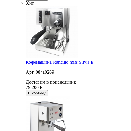
Хит
Кофемашина Rancilio miss Silvia E
Арт. 084a0269
Доставим:
в понедельник
79 200
Р
В корзину