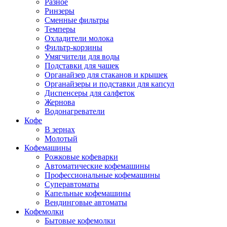
Разное
Ринзеры
Сменные фильтры
Темперы
Охладители молока
Фильтр-корзины
Умягчители для воды
Подставки для чашек
Органайзер для стаканов и крышек
Органайзеры и подставки для капсул
Диспенсеры для салфеток
Жернова
Водонагреватели
Кофе
В зернах
Молотый
Кофемашины
Рожковые кофеварки
Автоматические кофемашины
Профессиональные кофемашины
Суперавтоматы
Капельные кофемашины
Вендинговые автоматы
Кофемолки
Бытовые кофемолки