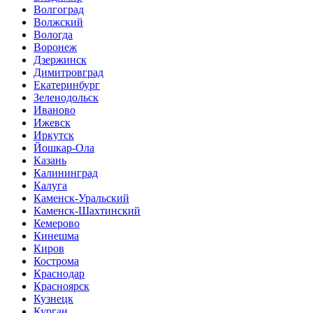
Волгоград
Волжский
Вологда
Воронеж
Дзержинск
Димитровград
Екатеринбург
Зеленодольск
Иваново
Ижевск
Иркутск
Йошкар-Ола
Казань
Калининград
Калуга
Каменск-Уральский
Каменск-Шахтинский
Кемерово
Кинешма
Киров
Кострома
Краснодар
Красноярск
Кузнецк
Курган