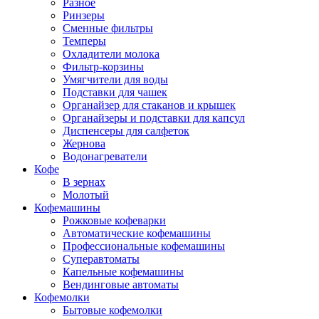
Разное
Ринзеры
Сменные фильтры
Темперы
Охладители молока
Фильтр-корзины
Умягчители для воды
Подставки для чашек
Органайзер для стаканов и крышек
Органайзеры и подставки для капсул
Диспенсеры для салфеток
Жернова
Водонагреватели
Кофе
В зернах
Молотый
Кофемашины
Рожковые кофеварки
Автоматические кофемашины
Профессиональные кофемашины
Суперавтоматы
Капельные кофемашины
Вендинговые автоматы
Кофемолки
Бытовые кофемолки