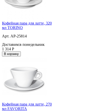
Кофейная пара для латте, 320
мл TORINO
Арт. AP-25814
Доставим:
в понедельник
1 314
Р
В корзину
Кофейная пара для латте, 270
мл FAVORITA