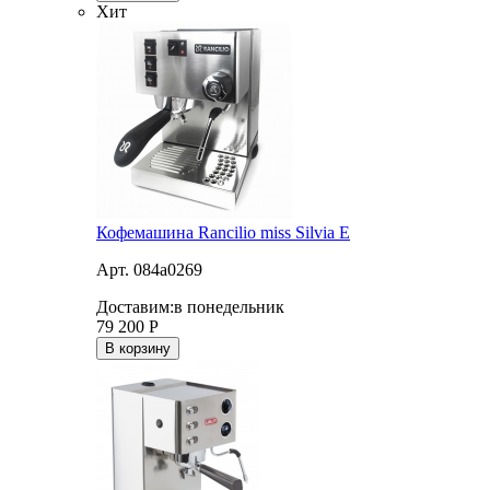
Хит
Кофемашина Rancilio miss Silvia E
Арт. 084a0269
Доставим:
в понедельник
79 200
Р
В корзину