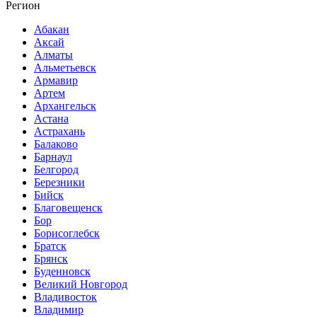
Регион
Абакан
Аксай
Алматы
Альметьевск
Армавир
Артем
Архангельск
Астана
Астрахань
Балаково
Барнаул
Белгород
Березники
Бийск
Благовещенск
Бор
Борисоглебск
Братск
Брянск
Буденновск
Великий Новгород
Владивосток
Владимир