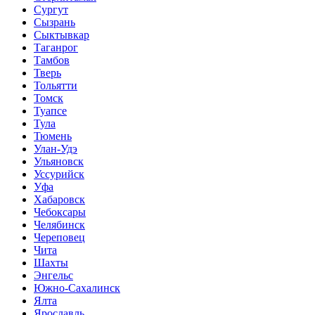
Сургут
Сызрань
Сыктывкар
Таганрог
Тамбов
Тверь
Тольятти
Томск
Туапсе
Тула
Тюмень
Улан-Удэ
Ульяновск
Уссурийск
Уфа
Хабаровск
Чебоксары
Челябинск
Череповец
Чита
Шахты
Энгельс
Южно-Сахалинск
Ялта
Ярославль