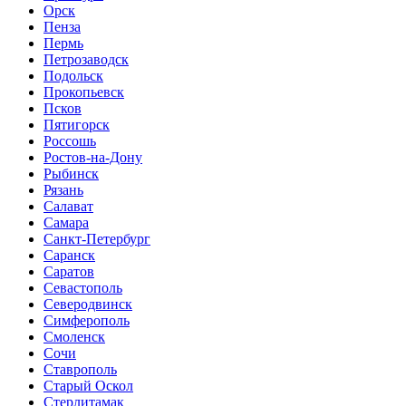
Орск
Пенза
Пермь
Петрозаводск
Подольск
Прокопьевск
Псков
Пятигорск
Россошь
Ростов-на-Дону
Рыбинск
Рязань
Салават
Самара
Санкт-Петербург
Саранск
Саратов
Севастополь
Северодвинск
Симферополь
Смоленск
Сочи
Ставрополь
Старый Оскол
Стерлитамак