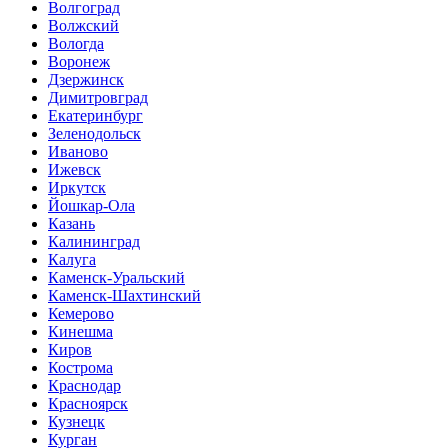
Волгоград
Волжский
Вологда
Воронеж
Дзержинск
Димитровград
Екатеринбург
Зеленодольск
Иваново
Ижевск
Иркутск
Йошкар-Ола
Казань
Калининград
Калуга
Каменск-Уральский
Каменск-Шахтинский
Кемерово
Кинешма
Киров
Кострома
Краснодар
Красноярск
Кузнецк
Курган