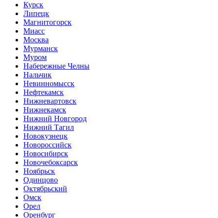
Курск
Липецк
Магнитогорск
Миасс
Москва
Мурманск
Муром
Набережные Челны
Нальчик
Невинномысск
Нефтекамск
Нижневартовск
Нижнекамск
Нижний Новгород
Нижний Тагил
Новокузнецк
Новороссийск
Новосибирск
Новочебоксарск
Ноябрьск
Одинцово
Октябрьский
Омск
Орел
Оренбург