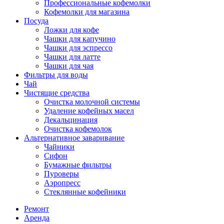
Профессиональные кофемолки
Кофемолки для магазина
Посуда
Ложки для кофе
Чашки для капучино
Чашки для эспрессо
Чашки для латте
Чашки для чая
Фильтры для воды
Чай
Чистящие средства
Очистка молочной системы
Удаление кофейных масел
Декальцинация
Очистка кофемолок
Альтернативное заваривание
Чайники
Сифон
Бумажные фильтры
Пуроверы
Аэропресс
Стеклянные кофейники
Ремонт
Аренда