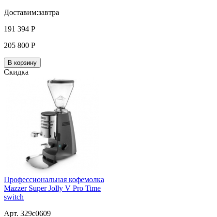
Доставим:
завтра
191 394
Р
205 800
Р
В корзину
Скидка
Профессиональная кофемолка
Mazzer Super Jolly V Pro Time
switch
Арт. 329c0609