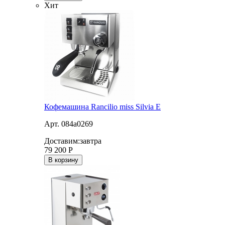
Хит
Кофемашина Rancilio miss Silvia E
Арт. 084a0269
Доставим:
завтра
79 200
Р
В корзину