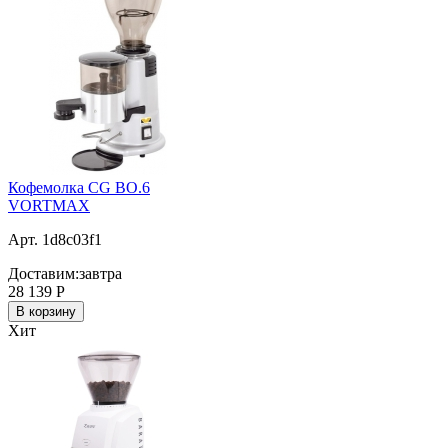
Кофемолка CG BO.6
VORTMAX
Арт. 1d8c03f1
Доставим:
завтра
28 139
Р
В корзину
Хит