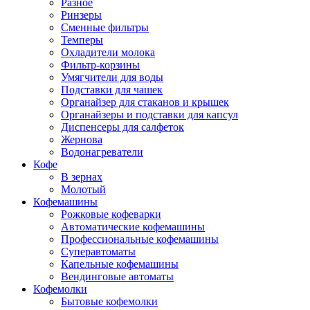
Разное
Ринзеры
Сменные фильтры
Темперы
Охладители молока
Фильтр-корзины
Умягчители для воды
Подставки для чашек
Органайзер для стаканов и крышек
Органайзеры и подставки для капсул
Диспенсеры для салфеток
Жернова
Водонагреватели
Кофе
В зернах
Молотый
Кофемашины
Рожковые кофеварки
Автоматические кофемашины
Профессиональные кофемашины
Суперавтоматы
Капельные кофемашины
Вендинговые автоматы
Кофемолки
Бытовые кофемолки