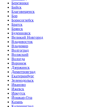
Березники
Бийск
Благовещенск
Бор
Борисоглебск
Братск
Брянск
Буденновск
Великий Новгород
Владивосток
Владимир
Волгоград
Волжский
Вологда
Воронеж
Дзержинск
Димитровград
Екатеринбург
Зеленодольск
Иваново
Ижевск
Иркутск
Йошкар-Ола
Казань
Калининград