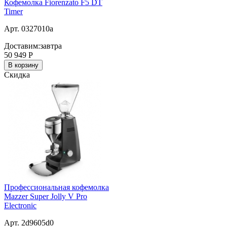
Кофемолка Fiorenzato F5 DT
Timer
Арт. 0327010a
Доставим:
завтра
50 949
Р
В корзину
Скидка
Профессиональная кофемолка
Mazzer Super Jolly V Pro
Electronic
Арт. 2d9605d0