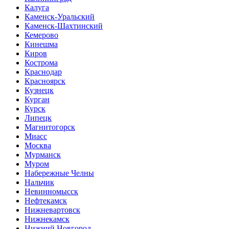
Калуга
Каменск-Уральский
Каменск-Шахтинский
Кемерово
Кинешма
Киров
Кострома
Краснодар
Красноярск
Кузнецк
Курган
Курск
Липецк
Магнитогорск
Миасс
Москва
Мурманск
Муром
Набережные Челны
Нальчик
Невинномысск
Нефтекамск
Нижневартовск
Нижнекамск
Нижний Новгород