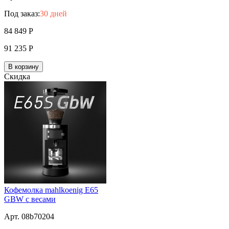
Под заказ:
30 дней
84 849
Р
91 235
Р
В корзину
Скидка
Кофемолка mahlkoenig E65
GBW с весами
Арт. 08b70204