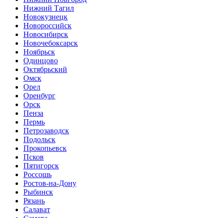
Нижний Тагил
Новокузнецк
Новороссийск
Новосибирск
Новочебоксарск
Ноябрьск
Одинцово
Октябрьский
Омск
Орел
Оренбург
Орск
Пенза
Пермь
Петрозаводск
Подольск
Прокопьевск
Псков
Пятигорск
Россошь
Ростов-на-Дону
Рыбинск
Рязань
Салават