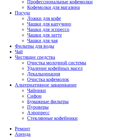
Профессиональные кофемолки
Кофемолки для магазина
Посуда
Ложки для кофе
Чашки для капучино
Чашки для эспрессо
Чашки для латте
Чашки для чая
Фильтры для воды
Чай
Чистящие средства
Очистка молочной системы
Удаление кофейных масел
Декальцинация
Очистка кофемолок
Альтернативное заваривание
Чайники
Сифон
Бумажные фильтры
Пуроверы
Аэропресс
Стеклянные кофейники
Ремонт
Аренда