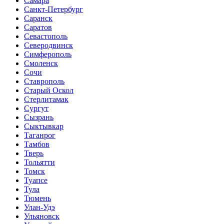
Самара
Санкт-Петербург
Саранск
Саратов
Севастополь
Северодвинск
Симферополь
Смоленск
Сочи
Ставрополь
Старый Оскол
Стерлитамак
Сургут
Сызрань
Сыктывкар
Таганрог
Тамбов
Тверь
Тольятти
Томск
Туапсе
Тула
Тюмень
Улан-Удэ
Ульяновск