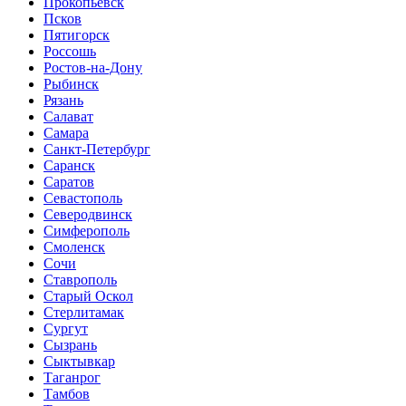
Прокопьевск
Псков
Пятигорск
Россошь
Ростов-на-Дону
Рыбинск
Рязань
Салават
Самара
Санкт-Петербург
Саранск
Саратов
Севастополь
Северодвинск
Симферополь
Смоленск
Сочи
Ставрополь
Старый Оскол
Стерлитамак
Сургут
Сызрань
Сыктывкар
Таганрог
Тамбов