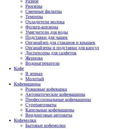
Разное
Ринзеры
Сменные фильтры
Темперы
Охладители молока
Фильтр-корзины
Умягчители для воды
Подставки для чашек
Органайзер для стаканов и крышек
Органайзеры и подставки для капсул
Диспенсеры для салфеток
Жернова
Водонагреватели
Кофе
В зернах
Молотый
Кофемашины
Рожковые кофеварки
Автоматические кофемашины
Профессиональные кофемашины
Суперавтоматы
Капельные кофемашины
Вендинговые автоматы
Кофемолки
Бытовые кофемолки