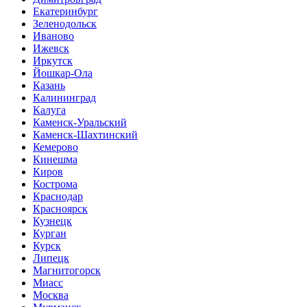
Екатеринбург
Зеленодольск
Иваново
Ижевск
Иркутск
Йошкар-Ола
Казань
Калининград
Калуга
Каменск-Уральский
Каменск-Шахтинский
Кемерово
Кинешма
Киров
Кострома
Краснодар
Красноярск
Кузнецк
Курган
Курск
Липецк
Магнитогорск
Миасс
Москва