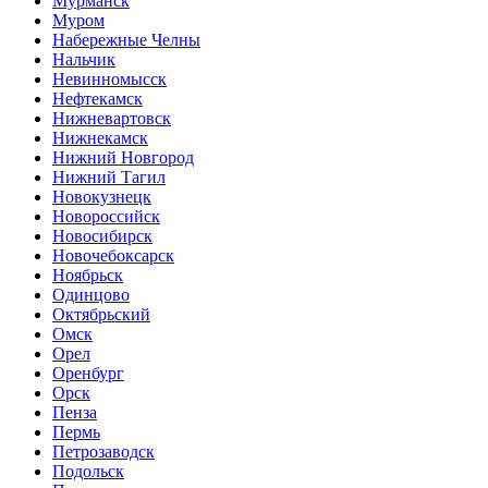
Мурманск
Муром
Набережные Челны
Нальчик
Невинномысск
Нефтекамск
Нижневартовск
Нижнекамск
Нижний Новгород
Нижний Тагил
Новокузнецк
Новороссийск
Новосибирск
Новочебоксарск
Ноябрьск
Одинцово
Октябрьский
Омск
Орел
Оренбург
Орск
Пенза
Пермь
Петрозаводск
Подольск