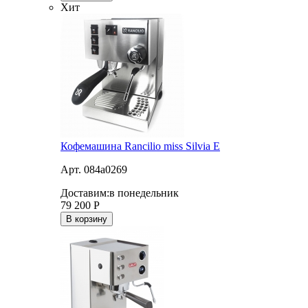
Хит
Кофемашина Rancilio miss Silvia E
Арт. 084a0269
Доставим:
в понедельник
79 200
Р
В корзину