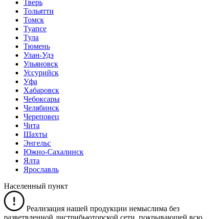
Тверь
Тольятти
Томск
Туапсе
Тула
Тюмень
Улан-Удэ
Ульяновск
Уссурийск
Уфа
Хабаровск
Чебоксары
Челябинск
Череповец
Чита
Шахты
Энгельс
Южно-Сахалинск
Ялта
Ярославль
Населенный пункт
Реализация нашей продукции немыслима без
разветвленной дистрибьюторской сети, покрывающей всю