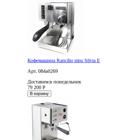
Кофемашина Rancilio miss Silvia E
Арт. 084a0269
Доставим:
в понедельник
79 200
Р
В корзину