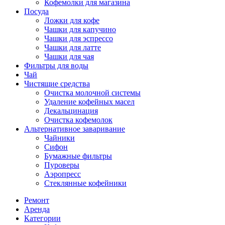
Кофемолки для магазина
Посуда
Ложки для кофе
Чашки для капучино
Чашки для эспрессо
Чашки для латте
Чашки для чая
Фильтры для воды
Чай
Чистящие средства
Очистка молочной системы
Удаление кофейных масел
Декальцинация
Очистка кофемолок
Альтернативное заваривание
Чайники
Сифон
Бумажные фильтры
Пуроверы
Аэропресс
Стеклянные кофейники
Ремонт
Аренда
Категории