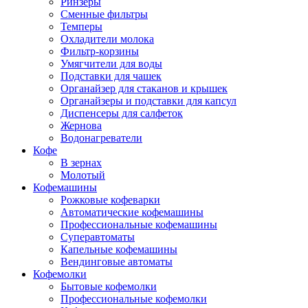
Ринзеры
Сменные фильтры
Темперы
Охладители молока
Фильтр-корзины
Умягчители для воды
Подставки для чашек
Органайзер для стаканов и крышек
Органайзеры и подставки для капсул
Диспенсеры для салфеток
Жернова
Водонагреватели
Кофе
В зернах
Молотый
Кофемашины
Рожковые кофеварки
Автоматические кофемашины
Профессиональные кофемашины
Суперавтоматы
Капельные кофемашины
Вендинговые автоматы
Кофемолки
Бытовые кофемолки
Профессиональные кофемолки