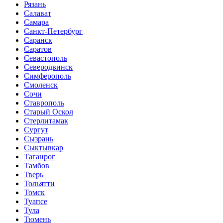
Рязань
Салават
Самара
Санкт-Петербург
Саранск
Саратов
Севастополь
Северодвинск
Симферополь
Смоленск
Сочи
Ставрополь
Старый Оскол
Стерлитамак
Сургут
Сызрань
Сыктывкар
Таганрог
Тамбов
Тверь
Тольятти
Томск
Туапсе
Тула
Тюмень