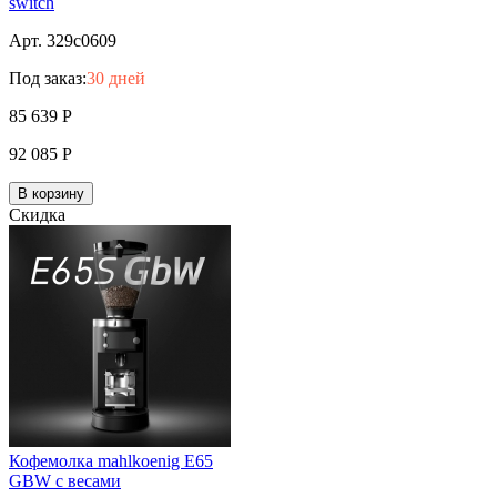
switch
Арт. 329c0609
Под заказ:
30 дней
85 639
Р
92 085
Р
В корзину
Скидка
Кофемолка mahlkoenig E65
GBW с весами