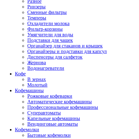
Разное
Ринзеры
Сменные фильтры
Темперы
Охладители молока
Фильтр-корзины
Умягчители для воды
Подставки для чашек
Органайзер для стаканов и крышек
Органайзеры и подставки для капсул
Диспенсеры для салфеток
Жернова
Водонагреватели
Кофе
В зернах
Молотый
Кофемашины
Рожковые кофеварки
Автоматические кофемашины
Профессиональные кофемашины
Суперавтоматы
Капельные кофемашины
Вендинговые автоматы
Кофемолки
Бытовые кофемолки