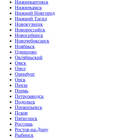
Нижневартовск
Нижнекамск
Нижний Новгород
Нижний Тагил
Новокузнецк
Новороссийск
Новосибирск
Новочебоксарск
Ноябрьск
Одинцово
Октябрьский
Омск
Орел
Оренбург
Орск
Пенза
Пермь
Петрозаводск
Подольск
Прокопьевск
Псков
Пятигорск
Россошь
Ростов-на-Дону
Рыбинск