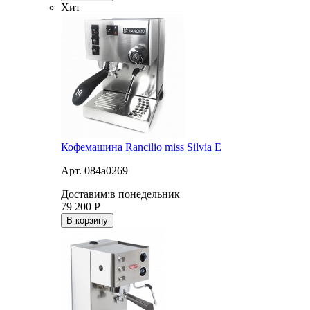
Хит
Кофемашина Rancilio miss Silvia E
Арт. 084a0269
Доставим:
в понедельник
79 200
Р
В корзину