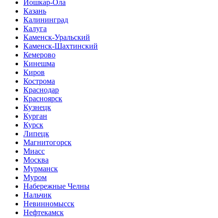
Йошкар-Ола
Казань
Калининград
Калуга
Каменск-Уральский
Каменск-Шахтинский
Кемерово
Кинешма
Киров
Кострома
Краснодар
Красноярск
Кузнецк
Курган
Курск
Липецк
Магнитогорск
Миасс
Москва
Мурманск
Муром
Набережные Челны
Нальчик
Невинномысск
Нефтекамск