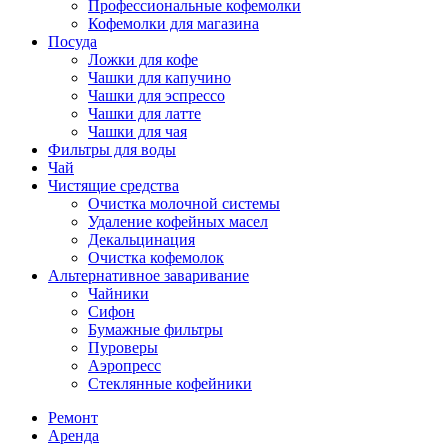
Профессиональные кофемолки
Кофемолки для магазина
Посуда
Ложки для кофе
Чашки для капучино
Чашки для эспрессо
Чашки для латте
Чашки для чая
Фильтры для воды
Чай
Чистящие средства
Очистка молочной системы
Удаление кофейных масел
Декальцинация
Очистка кофемолок
Альтернативное заваривание
Чайники
Сифон
Бумажные фильтры
Пуроверы
Аэропресс
Стеклянные кофейники
Ремонт
Аренда