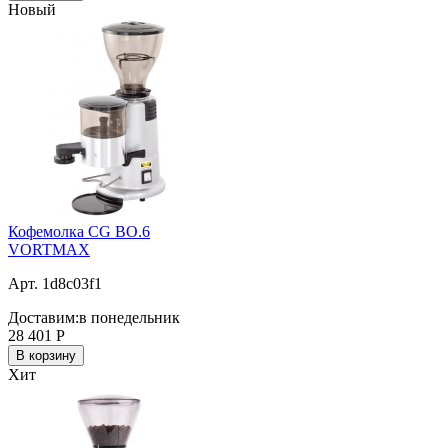
Новый
Кофемолка CG BO.6
VORTMAX
Арт. 1d8c03f1
Доставим:
в понедельник
28 401
Р
В корзину
Хит