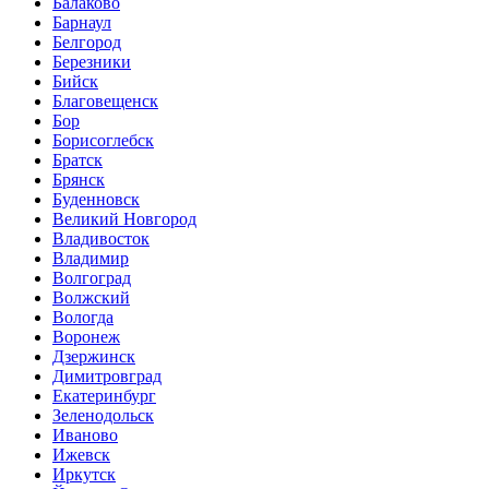
Балаково
Барнаул
Белгород
Березники
Бийск
Благовещенск
Бор
Борисоглебск
Братск
Брянск
Буденновск
Великий Новгород
Владивосток
Владимир
Волгоград
Волжский
Вологда
Воронеж
Дзержинск
Димитровград
Екатеринбург
Зеленодольск
Иваново
Ижевск
Иркутск