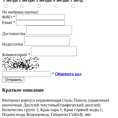
1 звезда
2 звезды
3 звезды
4 звезды
5 звезд
Не выбрана оценка!
ФИО
*
Email
*
Достоинства
Недостатки
Комментарий
*
*
Обновить код
Отправить
Краткое описание
Материал корпуса нержавеющая сталь; Панель управления
кнопочная; Дисплей текстовый/графический дисплей;
Количество групп 1; Кран пара 1; Кран горячей воды 1;
Подача воды Водопровод; Габариты ГхШхВ, мм: