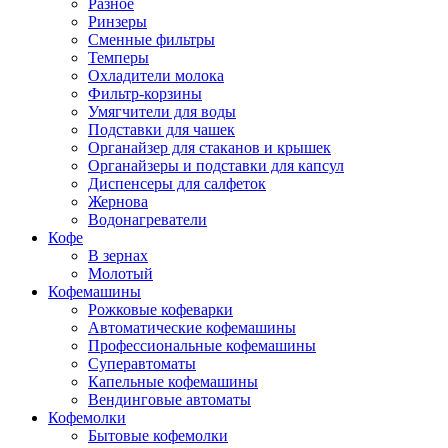
Разное
Ринзеры
Сменные фильтры
Темперы
Охладители молока
Фильтр-корзины
Умягчители для воды
Подставки для чашек
Органайзер для стаканов и крышек
Органайзеры и подставки для капсул
Диспенсеры для салфеток
Жернова
Водонагреватели
Кофе
В зернах
Молотый
Кофемашины
Рожковые кофеварки
Автоматические кофемашины
Профессиональные кофемашины
Суперавтоматы
Капельные кофемашины
Вендинговые автоматы
Кофемолки
Бытовые кофемолки