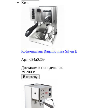
Хит
Кофемашина Rancilio miss Silvia E
Арт. 084a0269
Доставим:
в понедельник
79 200
Р
В корзину