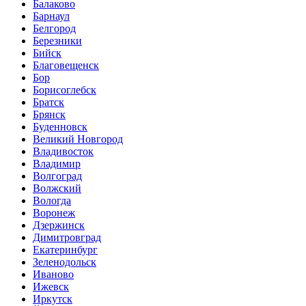
Балаково
Барнаул
Белгород
Березники
Бийск
Благовещенск
Бор
Борисоглебск
Братск
Брянск
Буденновск
Великий Новгород
Владивосток
Владимир
Волгоград
Волжский
Вологда
Воронеж
Дзержинск
Димитровград
Екатеринбург
Зеленодольск
Иваново
Ижевск
Иркутск