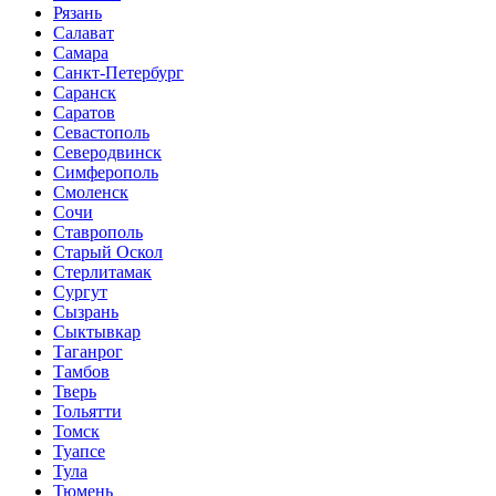
Рязань
Салават
Самара
Санкт-Петербург
Саранск
Саратов
Севастополь
Северодвинск
Симферополь
Смоленск
Сочи
Ставрополь
Старый Оскол
Стерлитамак
Сургут
Сызрань
Сыктывкар
Таганрог
Тамбов
Тверь
Тольятти
Томск
Туапсе
Тула
Тюмень