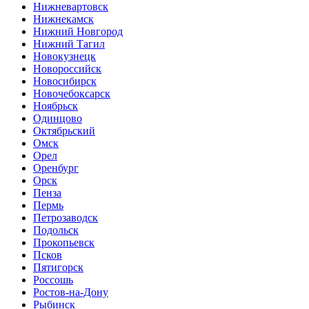
Нижневартовск
Нижнекамск
Нижний Новгород
Нижний Тагил
Новокузнецк
Новороссийск
Новосибирск
Новочебоксарск
Ноябрьск
Одинцово
Октябрьский
Омск
Орел
Оренбург
Орск
Пенза
Пермь
Петрозаводск
Подольск
Прокопьевск
Псков
Пятигорск
Россошь
Ростов-на-Дону
Рыбинск