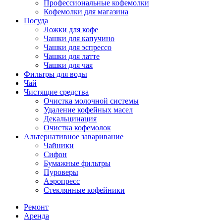
Профессиональные кофемолки
Кофемолки для магазина
Посуда
Ложки для кофе
Чашки для капучино
Чашки для эспрессо
Чашки для латте
Чашки для чая
Фильтры для воды
Чай
Чистящие средства
Очистка молочной системы
Удаление кофейных масел
Декальцинация
Очистка кофемолок
Альтернативное заваривание
Чайники
Сифон
Бумажные фильтры
Пуроверы
Аэропресс
Стеклянные кофейники
Ремонт
Аренда