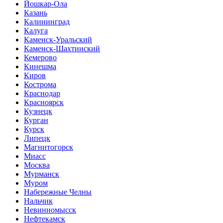
Йошкар-Ола
Казань
Калининград
Калуга
Каменск-Уральский
Каменск-Шахтинский
Кемерово
Кинешма
Киров
Кострома
Краснодар
Красноярск
Кузнецк
Курган
Курск
Липецк
Магнитогорск
Миасс
Москва
Мурманск
Муром
Набережные Челны
Нальчик
Невинномысск
Нефтекамск