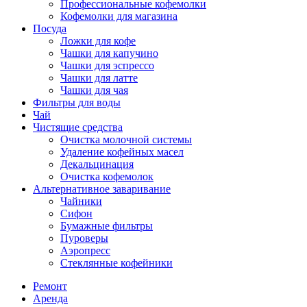
Профессиональные кофемолки
Кофемолки для магазина
Посуда
Ложки для кофе
Чашки для капучино
Чашки для эспрессо
Чашки для латте
Чашки для чая
Фильтры для воды
Чай
Чистящие средства
Очистка молочной системы
Удаление кофейных масел
Декальцинация
Очистка кофемолок
Альтернативное заваривание
Чайники
Сифон
Бумажные фильтры
Пуроверы
Аэропресс
Стеклянные кофейники
Ремонт
Аренда