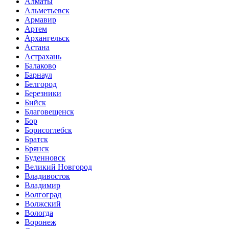
Алматы
Альметьевск
Армавир
Артем
Архангельск
Астана
Астрахань
Балаково
Барнаул
Белгород
Березники
Бийск
Благовещенск
Бор
Борисоглебск
Братск
Брянск
Буденновск
Великий Новгород
Владивосток
Владимир
Волгоград
Волжский
Вологда
Воронеж