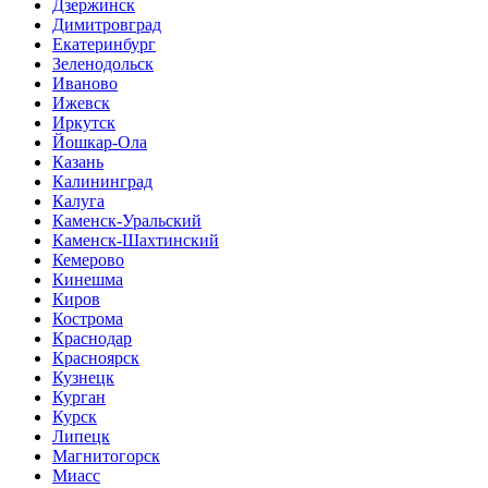
Дзержинск
Димитровград
Екатеринбург
Зеленодольск
Иваново
Ижевск
Иркутск
Йошкар-Ола
Казань
Калининград
Калуга
Каменск-Уральский
Каменск-Шахтинский
Кемерово
Кинешма
Киров
Кострома
Краснодар
Красноярск
Кузнецк
Курган
Курск
Липецк
Магнитогорск
Миасс