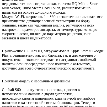
передовые технологии, такие как система HQ Milk и Smart
Milk Sensor, Turbo Steam Cold Touch, расширяют меню
напитков на основе холодного молока.
Модуль Wi-Fi, встроенный в S60, позволяет использовать все
преимущества двунаправленной телеметрии на борту
машины, такие как удалённый анализ, регулировка всех
настроек и параметров аппарата: от температуры котла до
скорости насоса, вплоть до параметров рецептов, типа
заставки и цвета индикаторов.
Приложение CUP4YOU, загружаемого в Apple Store и Google
Play, предназначено как для бариста, так и для конечного
покупателя, позволяет создавать и настраивать любимый
напиток без непосредственного контакта с автоматом,
доступно для всего суперавтоматического ассортимента.
Понятная модель с необычным дизайном
Cimbali S60 — интуитивно понятная, простая в
использовании машина с двумя дисплеями,
профессиональным динамиком, клавиатурой для выбора
напитков и качественной системой индикации. Теперь в
одной кофемашине можно создать до 96 рецептов кофе и