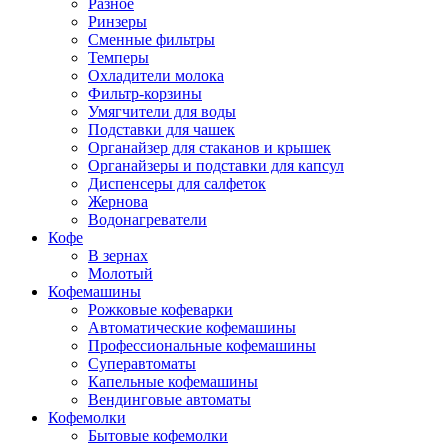
Разное
Ринзеры
Сменные фильтры
Темперы
Охладители молока
Фильтр-корзины
Умягчители для воды
Подставки для чашек
Органайзер для стаканов и крышек
Органайзеры и подставки для капсул
Диспенсеры для салфеток
Жернова
Водонагреватели
Кофе
В зернах
Молотый
Кофемашины
Рожковые кофеварки
Автоматические кофемашины
Профессиональные кофемашины
Суперавтоматы
Капельные кофемашины
Вендинговые автоматы
Кофемолки
Бытовые кофемолки