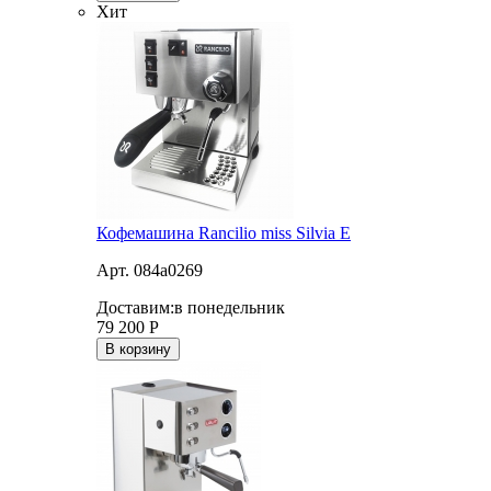
Хит
Кофемашина Rancilio miss Silvia E
Арт. 084a0269
Доставим:
в понедельник
79 200
Р
В корзину