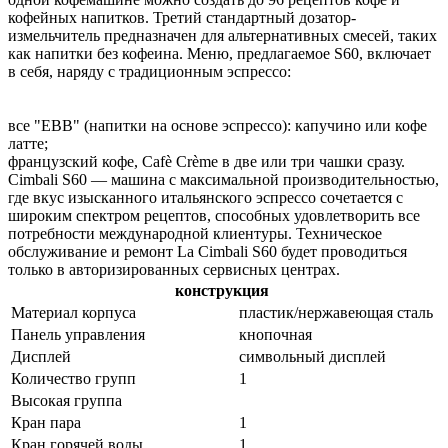
кофейных напитков. Третий стандартный дозатор-
измельчитель предназначен для альтернативных смесей, таких
как напитки без кофеина. Меню, предлагаемое S60, включает
в себя, наряду с традиционным эспрессо:
все "EBB" (напитки на основе эспрессо): капучино или кофе
латте;
французский кофе, Cafè Crème в две или три чашки сразу.
Cimbali S60 — машина с максимальной производительностью,
где вкус изысканного итальянского эспрессо сочетается с
широким спектром рецептов, способных удовлетворить все
потребности международной клиентуры. Техническое
обслуживание и ремонт La Cimbali S60 будет проводиться
только в авторизированных сервисных центрах.
конструкция
Материал корпуса
пластик/нержавеющая сталь
Панель управления
кнопочная
Дисплей
символьный дисплей
Количество групп
1
Высокая группа
Кран пара
1
Кран горячей воды
1