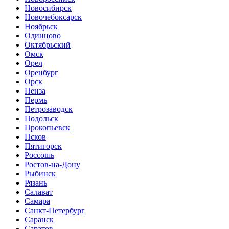
Новосибирск
Новочебоксарск
Ноябрьск
Одинцово
Октябрьский
Омск
Орел
Оренбург
Орск
Пенза
Пермь
Петрозаводск
Подольск
Прокопьевск
Псков
Пятигорск
Россошь
Ростов-на-Дону
Рыбинск
Рязань
Салават
Самара
Санкт-Петербург
Саранск
Саратов