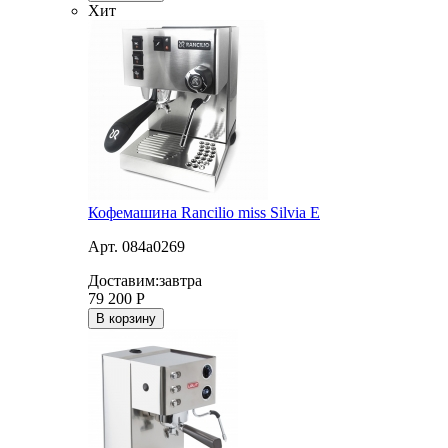
Хит
Кофемашина Rancilio miss Silvia E
Арт. 084a0269
Доставим:
завтра
79 200
Р
В корзину