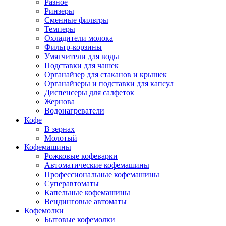
Разное
Ринзеры
Сменные фильтры
Темперы
Охладители молока
Фильтр-корзины
Умягчители для воды
Подставки для чашек
Органайзер для стаканов и крышек
Органайзеры и подставки для капсул
Диспенсеры для салфеток
Жернова
Водонагреватели
Кофе
В зернах
Молотый
Кофемашины
Рожковые кофеварки
Автоматические кофемашины
Профессиональные кофемашины
Суперавтоматы
Капельные кофемашины
Вендинговые автоматы
Кофемолки
Бытовые кофемолки