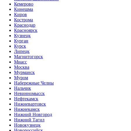
Кемерово
Кинешма
Киров
Кострома
Краснодар
Красноярск
Кузнецк
Курган
Курск
Липецк
Магнитогорск
Миасс
Москва
Мурманск
Муром
Набережные Челны
Нальчик
Невинномысск
Нефтекамск
Нижневартовск
Нижнекамск
Нижний Новгород
Нижний Тагил
Новокузнецк
Новороссийск