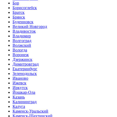
Бор
Борисоглебск
Братск
Брянск
Буденновск
Великий Новгород
Владивосток
Владимир
Волгоград
Волжский
Вологда
Воронеж
Дзержинск
Димитровград
Екатеринбург
Зеленодольск
Иваново
Ижевск
Иркутск
Йошкар-Ола
Казань
Калининград
Калуга
Каменск-Уральский
Каменск-Шахтинский