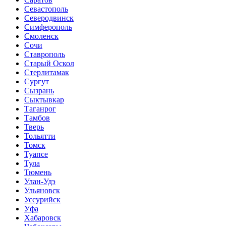
Севастополь
Северодвинск
Симферополь
Смоленск
Сочи
Ставрополь
Старый Оскол
Стерлитамак
Сургут
Сызрань
Сыктывкар
Таганрог
Тамбов
Тверь
Тольятти
Томск
Туапсе
Тула
Тюмень
Улан-Удэ
Ульяновск
Уссурийск
Уфа
Хабаровск