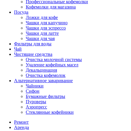
Профессиональные кофемолки
Кофемолки для магазина
Посуда
Ложки для кофе
Чашки для капучино
Чашки для эспрессо
Чашки для латте
Чашки для чая
Фильтры для воды
Чай
Чистящие средства
Очистка молочной системы
Удаление кофейных масел
Декальцинация
Очистка кофемолок
Альтернативное заваривание
Чайники
Сифон
Бумажные фильтры
Пуроверы
Аэропресс
Стеклянные кофейники
Ремонт
Аренда