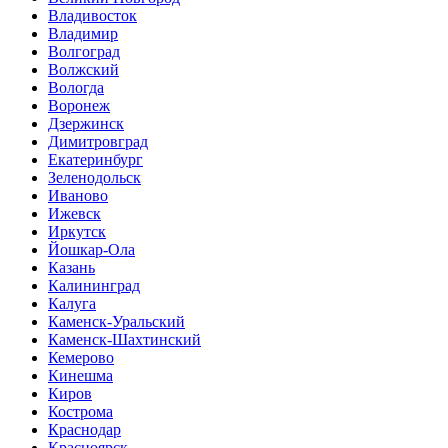
Владивосток
Владимир
Волгоград
Волжский
Вологда
Воронеж
Дзержинск
Димитровград
Екатеринбург
Зеленодольск
Иваново
Ижевск
Иркутск
Йошкар-Ола
Казань
Калининград
Калуга
Каменск-Уральский
Каменск-Шахтинский
Кемерово
Кинешма
Киров
Кострома
Краснодар
Красноярск