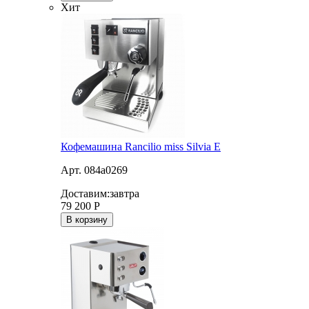
Хит
Кофемашина Rancilio miss Silvia E
Арт. 084a0269
Доставим:
завтра
79 200
Р
В корзину