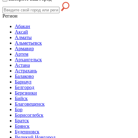
Регион
Абакан
Аксай
Алматы
Альметьевск
Армавир
Артем
Архангельск
Астана
Астрахань
Балаково
Барнаул
Белгород
Березники
Бийск
Благовещенск
Бор
Борисоглебск
Братск
Брянск
Буденновск
Великий Новгород