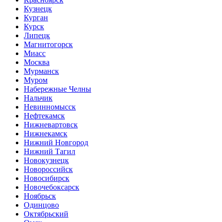
Кузнецк
Курган
Курск
Липецк
Магнитогорск
Миасс
Москва
Мурманск
Муром
Набережные Челны
Нальчик
Невинномысск
Нефтекамск
Нижневартовск
Нижнекамск
Нижний Новгород
Нижний Тагил
Новокузнецк
Новороссийск
Новосибирск
Новочебоксарск
Ноябрьск
Одинцово
Октябрьский