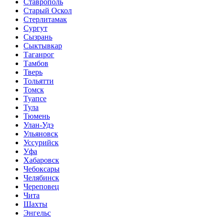
Ставрополь
Старый Оскол
Стерлитамак
Сургут
Сызрань
Сыктывкар
Таганрог
Тамбов
Тверь
Тольятти
Томск
Туапсе
Тула
Тюмень
Улан-Удэ
Ульяновск
Уссурийск
Уфа
Хабаровск
Чебоксары
Челябинск
Череповец
Чита
Шахты
Энгельс