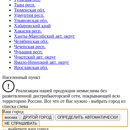
Тыва респ.
Тюменская обл.
Удмуртия респ.
Ульяновская обл.
Хабаровский край
Хакасия респ.
Ханты-Мансийский авт. округ
Челябинская обл.
Чеченская респ.
Чувашия респ.
Чукотский авт. округ
Ямало-Ненецкий авт. округ
Ярославская обл.
Населенный пункт
Реализация нашей продукции немыслима без
разветвленной дистрибьюторской сети, покрывающей всю
территорию России. Все что от Вас нужно -
выбрать город из
списка слева
Ваш город
москва
ДРУГОЙ ГОРОД
ОПРЕДЕЛИТЬ АВТОМАТИЧЕСКИ
НЕ СПРАШИВАТЬ
выберите ваш город