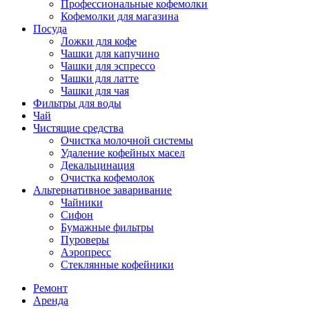
Профессиональные кофемолки
Кофемолки для магазина
Посуда
Ложки для кофе
Чашки для капучино
Чашки для эспрессо
Чашки для латте
Чашки для чая
Фильтры для воды
Чай
Чистящие средства
Очистка молочной системы
Удаление кофейных масел
Декальцинация
Очистка кофемолок
Альтернативное заваривание
Чайники
Сифон
Бумажные фильтры
Пуроверы
Аэропресс
Стеклянные кофейники
Ремонт
Аренда