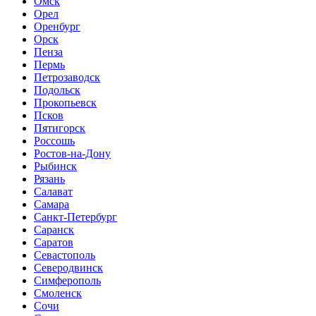
Омск
Орел
Оренбург
Орск
Пенза
Пермь
Петрозаводск
Подольск
Прокопьевск
Псков
Пятигорск
Россошь
Ростов-на-Дону
Рыбинск
Рязань
Салават
Самара
Санкт-Петербург
Саранск
Саратов
Севастополь
Северодвинск
Симферополь
Смоленск
Сочи