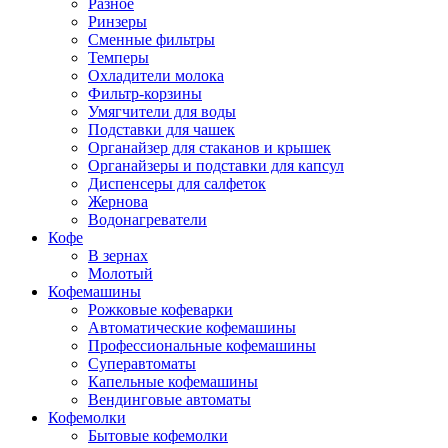
Разное
Ринзеры
Сменные фильтры
Темперы
Охладители молока
Фильтр-корзины
Умягчители для воды
Подставки для чашек
Органайзер для стаканов и крышек
Органайзеры и подставки для капсул
Диспенсеры для салфеток
Жернова
Водонагреватели
Кофе
В зернах
Молотый
Кофемашины
Рожковые кофеварки
Автоматические кофемашины
Профессиональные кофемашины
Суперавтоматы
Капельные кофемашины
Вендинговые автоматы
Кофемолки
Бытовые кофемолки