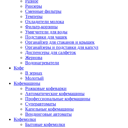
Разное
Ринзеры
Сменные фильтры
Темперы
Охладители молока
Фильтр-корзины
Умягчители для воды
Подставки для чашек
Органайзер для стаканов и крышек
Органайзеры и подставки для капсул
Диспенсеры для салфеток
Жернова
Водонагреватели
Кофе
В зернах
Молотый
Кофемашины
Рожковые кофеварки
Автоматические кофемашины
Профессиональные кофемашины
Суперавтоматы
Капельные кофемашины
Вендинговые автоматы
Кофемолки
Бытовые кофемолки