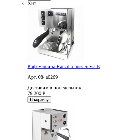
Хит
Кофемашина Rancilio miss Silvia E
Арт. 084a0269
Доставим:
в понедельник
79 200
Р
В корзину