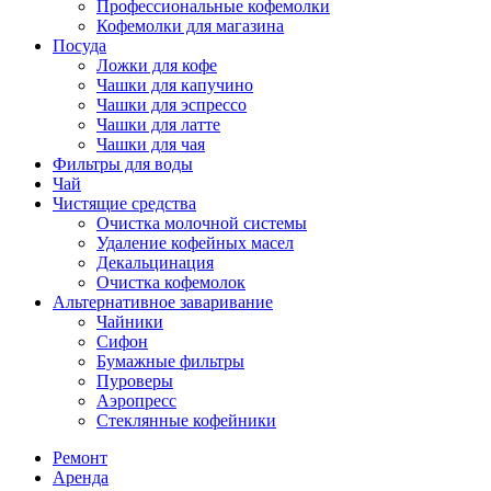
Профессиональные кофемолки
Кофемолки для магазина
Посуда
Ложки для кофе
Чашки для капучино
Чашки для эспрессо
Чашки для латте
Чашки для чая
Фильтры для воды
Чай
Чистящие средства
Очистка молочной системы
Удаление кофейных масел
Декальцинация
Очистка кофемолок
Альтернативное заваривание
Чайники
Сифон
Бумажные фильтры
Пуроверы
Аэропресс
Стеклянные кофейники
Ремонт
Аренда