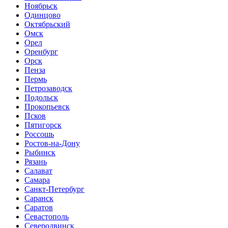
Ноябрьск
Одинцово
Октябрьский
Омск
Орел
Оренбург
Орск
Пенза
Пермь
Петрозаводск
Подольск
Прокопьевск
Псков
Пятигорск
Россошь
Ростов-на-Дону
Рыбинск
Рязань
Салават
Самара
Санкт-Петербург
Саранск
Саратов
Севастополь
Северодвинск