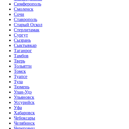
Симферополь
Смоленск
Сочи
Ставрополь
Старый Оскол
Стерлитамак
Сургут
Сызрань
Сыктывкар
Таганрог
Тамбов
Тверь
Тольятти
Томск
Туапсе
Тула
Тюмень
Улан-Удэ
Ульяновск
Уссурийск
Уфа
Хабаровск
Чебоксары
Челябинск
Череповец