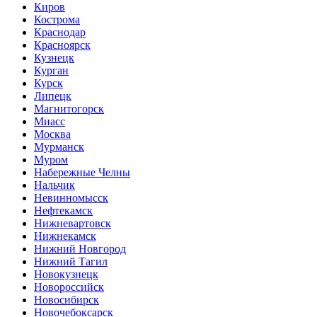
Киров
Кострома
Краснодар
Красноярск
Кузнецк
Курган
Курск
Липецк
Магнитогорск
Миасс
Москва
Мурманск
Муром
Набережные Челны
Нальчик
Невинномысск
Нефтекамск
Нижневартовск
Нижнекамск
Нижний Новгород
Нижний Тагил
Новокузнецк
Новороссийск
Новосибирск
Новочебоксарск