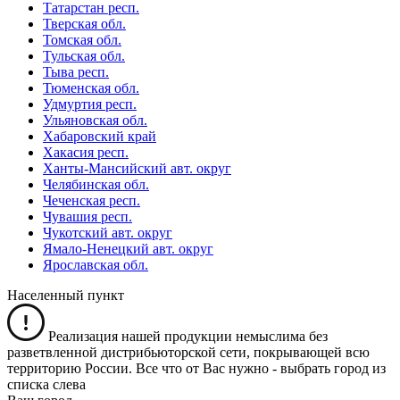
Татарстан респ.
Тверская обл.
Томская обл.
Тульская обл.
Тыва респ.
Тюменская обл.
Удмуртия респ.
Ульяновская обл.
Хабаровский край
Хакасия респ.
Ханты-Мансийский авт. округ
Челябинская обл.
Чеченская респ.
Чувашия респ.
Чукотский авт. округ
Ямало-Ненецкий авт. округ
Ярославская обл.
Населенный пункт
Реализация нашей продукции немыслима без
разветвленной дистрибьюторской сети, покрывающей всю
территорию России. Все что от Вас нужно -
выбрать город из
списка слева