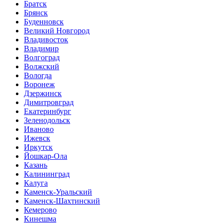
Братск
Брянск
Буденновск
Великий Новгород
Владивосток
Владимир
Волгоград
Волжский
Вологда
Воронеж
Дзержинск
Димитровград
Екатеринбург
Зеленодольск
Иваново
Ижевск
Иркутск
Йошкар-Ола
Казань
Калининград
Калуга
Каменск-Уральский
Каменск-Шахтинский
Кемерово
Кинешма