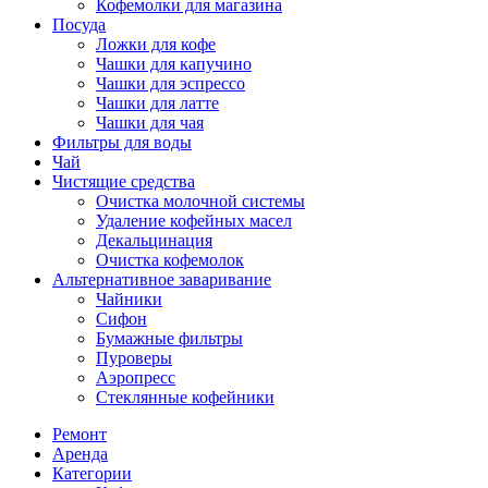
Кофемолки для магазина
Посуда
Ложки для кофе
Чашки для капучино
Чашки для эспрессо
Чашки для латте
Чашки для чая
Фильтры для воды
Чай
Чистящие средства
Очистка молочной системы
Удаление кофейных масел
Декальцинация
Очистка кофемолок
Альтернативное заваривание
Чайники
Сифон
Бумажные фильтры
Пуроверы
Аэропресс
Стеклянные кофейники
Ремонт
Аренда
Категории