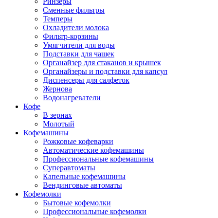
Ринзеры
Сменные фильтры
Темперы
Охладители молока
Фильтр-корзины
Умягчители для воды
Подставки для чашек
Органайзер для стаканов и крышек
Органайзеры и подставки для капсул
Диспенсеры для салфеток
Жернова
Водонагреватели
Кофе
В зернах
Молотый
Кофемашины
Рожковые кофеварки
Автоматические кофемашины
Профессиональные кофемашины
Суперавтоматы
Капельные кофемашины
Вендинговые автоматы
Кофемолки
Бытовые кофемолки
Профессиональные кофемолки