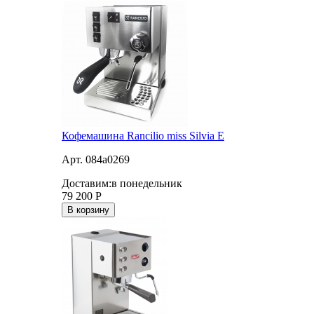
Кофемашина Rancilio miss Silvia E
Арт. 084a0269
Доставим:
в понедельник
79 200
Р
В корзину