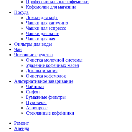
Профессиональные кофемолки
Кофемолки для магазина
Посуда
Ложки для кофе
Чашки для капучино
Чашки для эспрессо
Чашки для латте
Чашки для чая
Фильтры для воды
Чай
Чистящие средства
Очистка молочной системы
Удаление кофейных масел
Декальцинация
Очистка кофемолок
Альтернативное заваривание
Чайники
Сифон
Бумажные фильтры
Пуроверы
Аэропресс
Стеклянные кофейники
Ремонт
Аренда