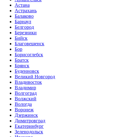
Астана
Астрахань
Балаково
Барнаул
Белгород
Березники
Бийск
Благовещенск
Бор
Борисоглебск
Братск
Брянск
Буденновск
Великий Новгород
Владивосток
Владимир
Волгоград
Волжский
Вологда
Воронеж
Дзержинск
Димитровград
Екатеринбург
Зеленодольск