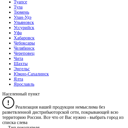
Туапсе
Тула
Тюмень
Улан-Удэ
Ульяновск
Уссурийск
Уфа
Хабаровск
Чебоксары
Челябинск
Череповец
Чита
Шахты
Энгельс
Южно-Сахалинск
Ялта
Ярославль
Населенный пункт
Реализация нашей продукции немыслима без
разветвленной дистрибьюторской сети, покрывающей всю
территорию России. Все что от Вас нужно -
выбрать город из
списка слева
Тип покупателя