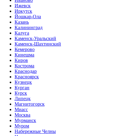
Иваново
Ижевск
Иркутск
Йошкар-Ола
Казань
Калининград
Калуга
Каменск-Уральский
Каменск-Шахтинский
Кемерово
Кинешма
Киров
Кострома
Краснодар
Красноярск
Кузнецк
Курган
Курск
Липецк
Магнитогорск
Миасс
Москва
Мурманск
Муром
Набережные Челны