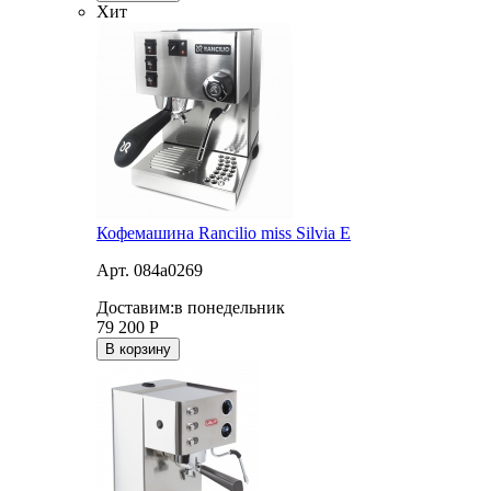
Хит
Кофемашина Rancilio miss Silvia E
Арт. 084a0269
Доставим:
в понедельник
79 200
Р
В корзину