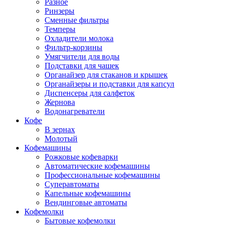
Разное
Ринзеры
Сменные фильтры
Темперы
Охладители молока
Фильтр-корзины
Умягчители для воды
Подставки для чашек
Органайзер для стаканов и крышек
Органайзеры и подставки для капсул
Диспенсеры для салфеток
Жернова
Водонагреватели
Кофе
В зернах
Молотый
Кофемашины
Рожковые кофеварки
Автоматические кофемашины
Профессиональные кофемашины
Суперавтоматы
Капельные кофемашины
Вендинговые автоматы
Кофемолки
Бытовые кофемолки