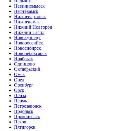
Нальчик
Невинномысск
Нефтекамск
Нижневартовск
Нижнекамск
Нижний Новгород
Нижний Тагил
Новокузнецк
Новороссийск
Новосибирск
Новочебоксарск
Ноябрьск
Одинцово
Октябрьский
Омск
Орел
Оренбург
Орск
Пенза
Пермь
Петрозаводск
Подольск
Прокопьевск
Псков
Пятигорск