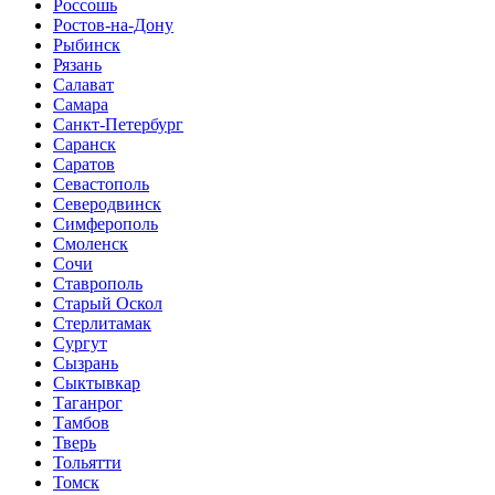
Россошь
Ростов-на-Дону
Рыбинск
Рязань
Салават
Самара
Санкт-Петербург
Саранск
Саратов
Севастополь
Северодвинск
Симферополь
Смоленск
Сочи
Ставрополь
Старый Оскол
Стерлитамак
Сургут
Сызрань
Сыктывкар
Таганрог
Тамбов
Тверь
Тольятти
Томск