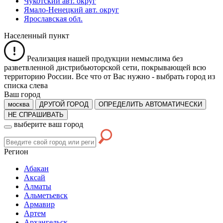
Чукотский авт. округ
Ямало-Ненецкий авт. округ
Ярославская обл.
Населенный пункт
Реализация нашей продукции немыслима без
разветвленной дистрибьюторской сети, покрывающей всю
территорию России. Все что от Вас нужно -
выбрать город из
списка слева
Ваш город
москва
ДРУГОЙ ГОРОД
ОПРЕДЕЛИТЬ АВТОМАТИЧЕСКИ
НЕ СПРАШИВАТЬ
выберите ваш город
Регион
Абакан
Аксай
Алматы
Альметьевск
Армавир
Артем
Архангельск