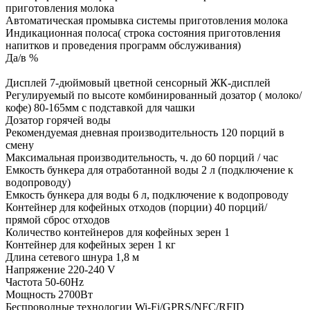
приготовления молока
Автоматическая промывка системы приготовления молока
Индикационная полоса( строка состояния приготовления
напитков и проведения программ обслуживания)
Да/в %
Дисплей 7-дюймовый цветной сенсорный ЖК-дисплей
Pегулируемый по высоте комбинированный дозатор ( молоко/
кофе) 80-165мм с подставкой для чашки
Дозатор горячей воды
Рекомендуемая дневная производительность 120 порций в
смену
Максимальная производительность, ч. до 60 порций / час
Емкость бункера для отработанной воды 2 л (подключение к
водопроводу)
Емкость бункера для воды 6 л, подключение к водопроводу
Контейнер для кофейных отходов (порции) 40 порций/
прямой сброс отходов
Количество контейнеров для кофейных зерен 1
Контейнер для кофейных зерен 1 кг
Длина сетевого шнура 1,8 м
Напряжение 220-240 V
Частота 50-60Hz
Мощность 2700Вт
Беспроводные технологии Wi-Fi/GPRS/NFC/RFID