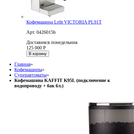
Кофемашина Lelit VICTORIA PL91T
Арт. 0426015b
Доставим:
в понедельник
125 000
Р
В корзину
Главная
»
Кофемашины
»
Суперавтоматы
»
Кофемашина KAFFIT K95L (подключение к
водопроводу + бак 6л.)