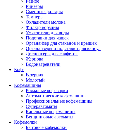
Разное
Ринзеры
Сменные фильтры
Темперы
Охладители молока
Фильтр-корзины
Умягчители для воды
Подставки для чашек
Органайзер для стаканов и крышек
Органайзеры и подставки для капсул
Диспенсеры для салфеток
Жернова
Водонагреватели
Кофе
В зернах
Молотый
Кофемашины
Рожковые кофеварки
Автоматические кофемашины
Профессиональные кофемашины
Суперавтоматы
Капельные кофемашины
Вендинговые автоматы
Кофемолки
Бытовые кофемолки