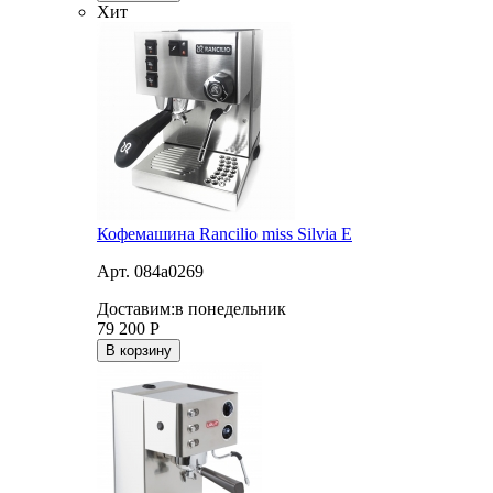
Хит
Кофемашина Rancilio miss Silvia E
Арт. 084a0269
Доставим:
в понедельник
79 200
Р
В корзину