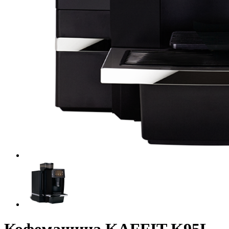
Кофемашина KAFFIT K95L