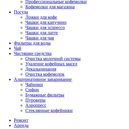
Профессиональные кофемолки
Кофемолки для магазина
Посуда
Ложки для кофе
Чашки для капучино
Чашки для эспрессо
Чашки для латте
Чашки для чая
Фильтры для воды
Чай
Чистящие средства
Очистка молочной системы
Удаление кофейных масел
Декальцинация
Очистка кофемолок
Альтернативное заваривание
Чайники
Сифон
Бумажные фильтры
Пуроверы
Аэропресс
Стеклянные кофейники
Ремонт
Аренда