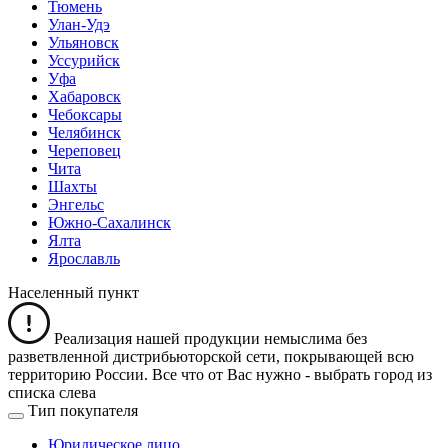
Тюмень
Улан-Удэ
Ульяновск
Уссурийск
Уфа
Хабаровск
Чебоксары
Челябинск
Череповец
Чита
Шахты
Энгельс
Южно-Сахалинск
Ялта
Ярославль
Населенный пункт
Реализация нашей продукции немыслима без
разветвленной дистрибьюторской сети, покрывающей всю
территорию России. Все что от Вас нужно -
выбрать город из
списка слева
Тип покупателя
Юридическое лицо