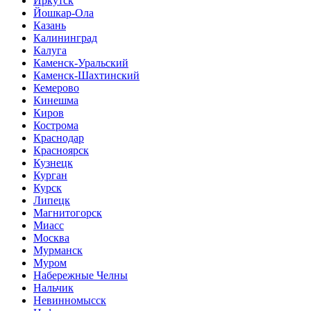
Иркутск
Йошкар-Ола
Казань
Калининград
Калуга
Каменск-Уральский
Каменск-Шахтинский
Кемерово
Кинешма
Киров
Кострома
Краснодар
Красноярск
Кузнецк
Курган
Курск
Липецк
Магнитогорск
Миасс
Москва
Мурманск
Муром
Набережные Челны
Нальчик
Невинномысск