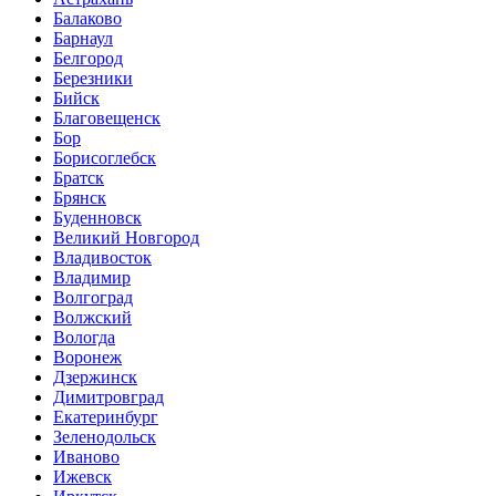
Балаково
Барнаул
Белгород
Березники
Бийск
Благовещенск
Бор
Борисоглебск
Братск
Брянск
Буденновск
Великий Новгород
Владивосток
Владимир
Волгоград
Волжский
Вологда
Воронеж
Дзержинск
Димитровград
Екатеринбург
Зеленодольск
Иваново
Ижевск