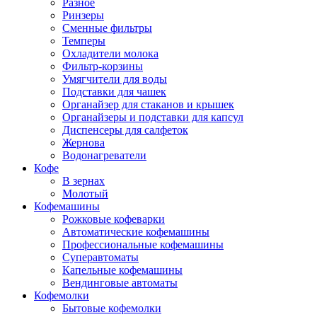
Разное
Ринзеры
Сменные фильтры
Темперы
Охладители молока
Фильтр-корзины
Умягчители для воды
Подставки для чашек
Органайзер для стаканов и крышек
Органайзеры и подставки для капсул
Диспенсеры для салфеток
Жернова
Водонагреватели
Кофе
В зернах
Молотый
Кофемашины
Рожковые кофеварки
Автоматические кофемашины
Профессиональные кофемашины
Суперавтоматы
Капельные кофемашины
Вендинговые автоматы
Кофемолки
Бытовые кофемолки