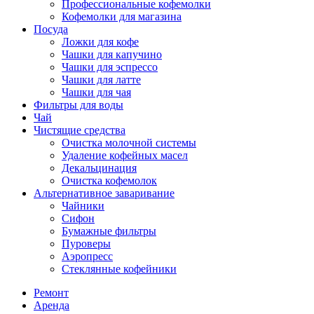
Профессиональные кофемолки
Кофемолки для магазина
Посуда
Ложки для кофе
Чашки для капучино
Чашки для эспрессо
Чашки для латте
Чашки для чая
Фильтры для воды
Чай
Чистящие средства
Очистка молочной системы
Удаление кофейных масел
Декальцинация
Очистка кофемолок
Альтернативное заваривание
Чайники
Сифон
Бумажные фильтры
Пуроверы
Аэропресс
Стеклянные кофейники
Ремонт
Аренда