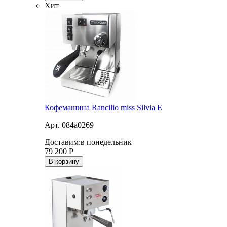
Хит
Кофемашина Rancilio miss Silvia E
Арт. 084a0269
Доставим:
в понедельник
79 200
Р
В корзину