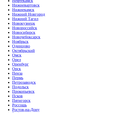
Нефтекамск
Нижневартовск
Нижнекамск
Нижний Новгород
Нижний Тагил
Новокузнецк
Новороссийск
Новосибирск
Новочебоксарск
Ноябрьск
Одинцово
Октябрьский
Омск
Орел
Оренбург
Орск
Пенза
Пермь
Петрозаводск
Подольск
Прокопьевск
Псков
Пятигорск
Россошь
Ростов-на-Дону