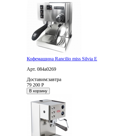
Кофемашина Rancilio miss Silvia E
Арт. 084a0269
Доставим:
завтра
79 200
Р
В корзину