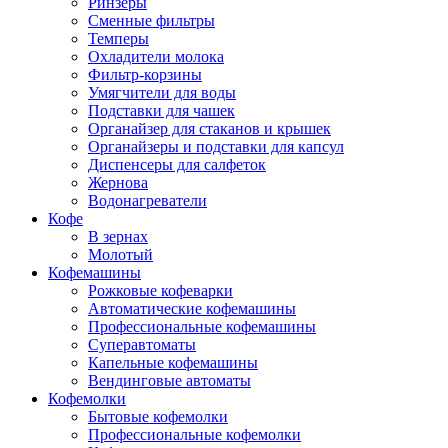
Ринзеры
Сменные фильтры
Темперы
Охладители молока
Фильтр-корзины
Умягчители для воды
Подставки для чашек
Органайзер для стаканов и крышек
Органайзеры и подставки для капсул
Диспенсеры для салфеток
Жернова
Водонагреватели
Кофе
В зернах
Молотый
Кофемашины
Рожковые кофеварки
Автоматические кофемашины
Профессиональные кофемашины
Суперавтоматы
Капельные кофемашины
Вендинговые автоматы
Кофемолки
Бытовые кофемолки
Профессиональные кофемолки