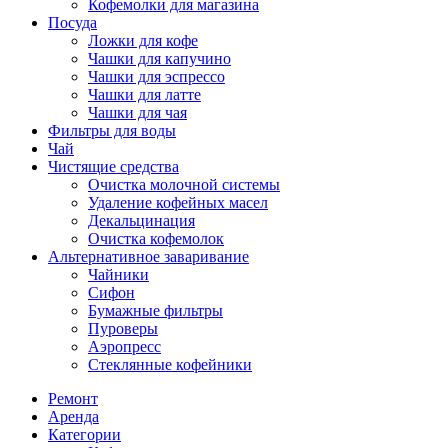
Кофемолки для магазина
Посуда
Ложки для кофе
Чашки для капучино
Чашки для эспрессо
Чашки для латте
Чашки для чая
Фильтры для воды
Чай
Чистящие средства
Очистка молочной системы
Удаление кофейных масел
Декальцинация
Очистка кофемолок
Альтернативное заваривание
Чайники
Сифон
Бумажные фильтры
Пуроверы
Аэропресс
Стеклянные кофейники
Ремонт
Аренда
Категории