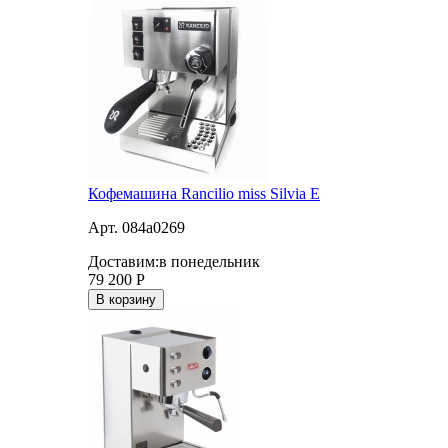
Кофемашина Rancilio miss Silvia E
Арт. 084a0269
Доставим:
в понедельник
79 200
Р
В корзину