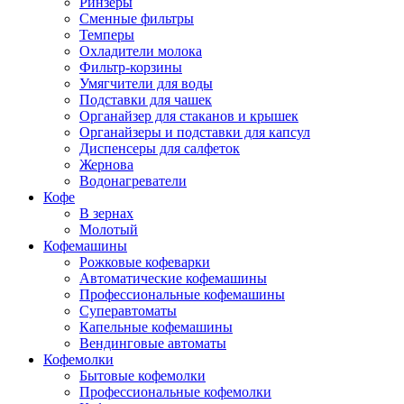
Ринзеры
Сменные фильтры
Темперы
Охладители молока
Фильтр-корзины
Умягчители для воды
Подставки для чашек
Органайзер для стаканов и крышек
Органайзеры и подставки для капсул
Диспенсеры для салфеток
Жернова
Водонагреватели
Кофе
В зернах
Молотый
Кофемашины
Рожковые кофеварки
Автоматические кофемашины
Профессиональные кофемашины
Суперавтоматы
Капельные кофемашины
Вендинговые автоматы
Кофемолки
Бытовые кофемолки
Профессиональные кофемолки