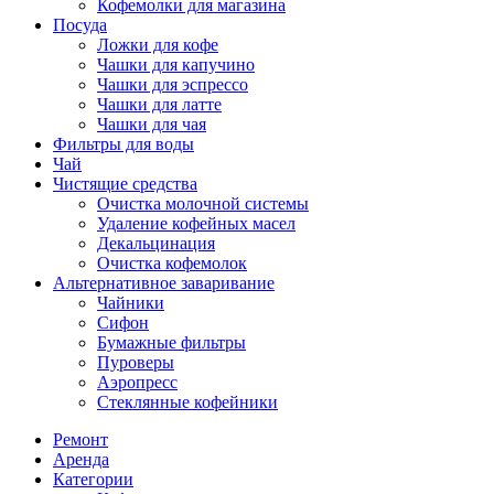
Кофемолки для магазина
Посуда
Ложки для кофе
Чашки для капучино
Чашки для эспрессо
Чашки для латте
Чашки для чая
Фильтры для воды
Чай
Чистящие средства
Очистка молочной системы
Удаление кофейных масел
Декальцинация
Очистка кофемолок
Альтернативное заваривание
Чайники
Сифон
Бумажные фильтры
Пуроверы
Аэропресс
Стеклянные кофейники
Ремонт
Аренда
Категории