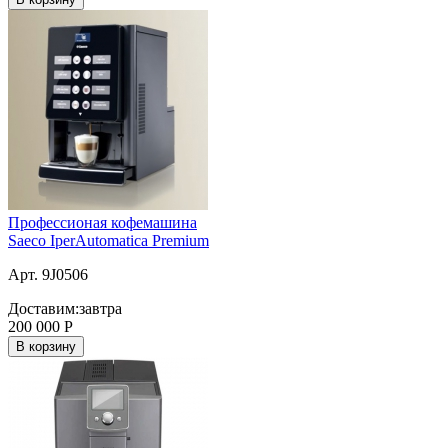
Профессионая кофемашина
Saeco IperAutomatica Premium
Арт. 9J0506
Доставим:
завтра
200 000
Р
В корзину