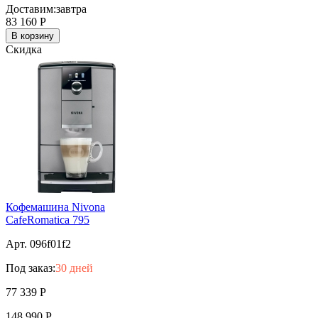
Доставим:
завтра
83 160
Р
В корзину
Скидка
Кофемашина Nivona
CafeRomatica 795
Арт. 096f01f2
Под заказ:
30 дней
77 339
Р
148 990
Р