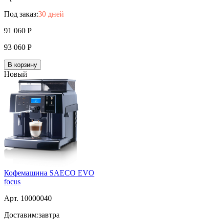
Под заказ:
30 дней
91 060
Р
93 060
Р
В корзину
Новый
Кофемашина SAECO EVO
focus
Арт. 10000040
Доставим:
завтра