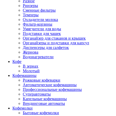
Разное
Ринзеры
Сменные фильтры
Темперы
Охладители молока
Фильтр-корзины
Умягчители для воды
Подставки для чашек
Органайзер для стаканов и крышек
Органайзеры и подставки для капсул
Диспенсеры для салфеток
Жернова
Водонагреватели
Кофе
В зернах
Молотый
Кофемашины
Рожковые кофеварки
Автоматические кофемашины
Профессиональные кофемашины
Суперавтоматы
Капельные кофемашины
Вендинговые автоматы
Кофемолки
Бытовые кофемолки