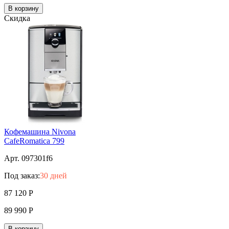
В корзину
Скидка
Кофемашина Nivona
CafeRomatica 799
Арт. 097301f6
Под заказ:
30 дней
87 120
Р
89 990
Р
В корзину