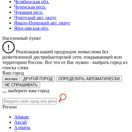
Челябинская обл.
Чеченская респ.
Чувашия респ.
Чукотский авт. округ
Ямало-Ненецкий авт. округ
Ярославская обл.
Населенный пункт
Реализация нашей продукции немыслима без
разветвленной дистрибьюторской сети, покрывающей всю
территорию России. Все что от Вас нужно -
выбрать город из
списка слева
Ваш город
москва
ДРУГОЙ ГОРОД
ОПРЕДЕЛИТЬ АВТОМАТИЧЕСКИ
НЕ СПРАШИВАТЬ
выберите ваш город
Регион
Абакан
Аксай
Алматы