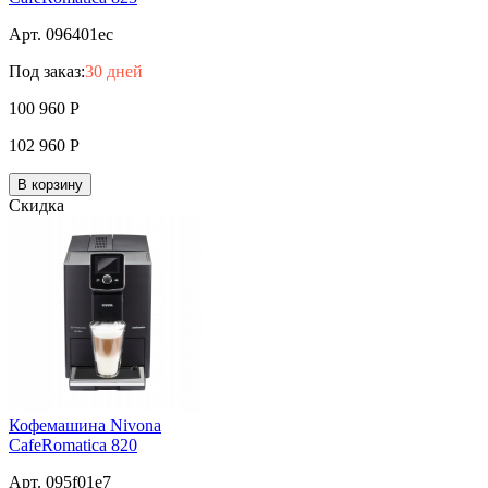
Арт. 096401ec
Под заказ:
30 дней
100 960
Р
102 960
Р
В корзину
Скидка
Кофемашина Nivona
CafeRomatica 820
Арт. 095f01e7