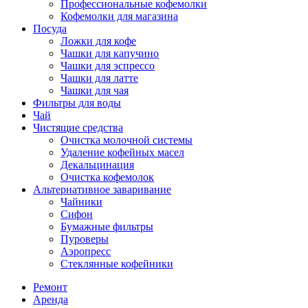
Профессиональные кофемолки
Кофемолки для магазина
Посуда
Ложки для кофе
Чашки для капучино
Чашки для эспрессо
Чашки для латте
Чашки для чая
Фильтры для воды
Чай
Чистящие средства
Очистка молочной системы
Удаление кофейных масел
Декальцинация
Очистка кофемолок
Альтернативное заваривание
Чайники
Сифон
Бумажные фильтры
Пуроверы
Аэропресс
Стеклянные кофейники
Ремонт
Аренда