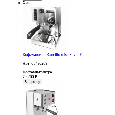
Хит
Кофемашина Rancilio miss Silvia E
Арт. 084a0269
Доставим:
завтра
79 200
Р
В корзину