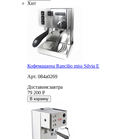
Хит
Кофемашина Rancilio miss Silvia E
Арт. 084a0269
Доставим:
завтра
79 200
Р
В корзину