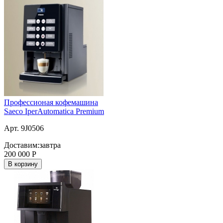
Профессионая кофемашина
Saeco IperAutomatica Premium
Арт. 9J0506
Доставим:
завтра
200 000
Р
В корзину