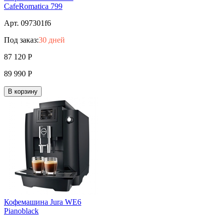
CafeRomatica 799
Арт. 097301f6
Под заказ:
30 дней
87 120
Р
89 990
Р
В корзину
Кофемашина Jura WE6
Pianoblack