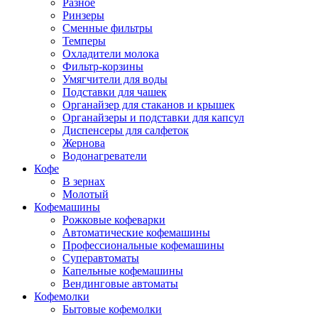
Разное
Ринзеры
Сменные фильтры
Темперы
Охладители молока
Фильтр-корзины
Умягчители для воды
Подставки для чашек
Органайзер для стаканов и крышек
Органайзеры и подставки для капсул
Диспенсеры для салфеток
Жернова
Водонагреватели
Кофе
В зернах
Молотый
Кофемашины
Рожковые кофеварки
Автоматические кофемашины
Профессиональные кофемашины
Суперавтоматы
Капельные кофемашины
Вендинговые автоматы
Кофемолки
Бытовые кофемолки