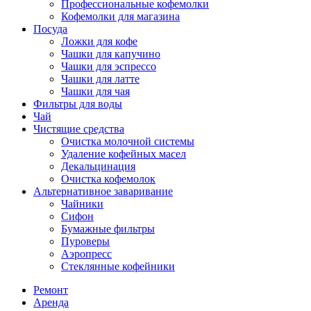
Профессиональные кофемолки
Кофемолки для магазина
Посуда
Ложки для кофе
Чашки для капучино
Чашки для эспрессо
Чашки для латте
Чашки для чая
Фильтры для воды
Чай
Чистящие средства
Очистка молочной системы
Удаление кофейных масел
Декальцинация
Очистка кофемолок
Альтернативное заваривание
Чайники
Сифон
Бумажные фильтры
Пуроверы
Аэропресс
Стеклянные кофейники
Ремонт
Аренда