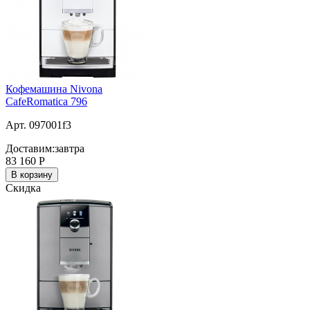
Кофемашина Nivona
CafeRomatica 796
Арт. 097001f3
Доставим:
завтра
83 160
Р
В корзину
Скидка