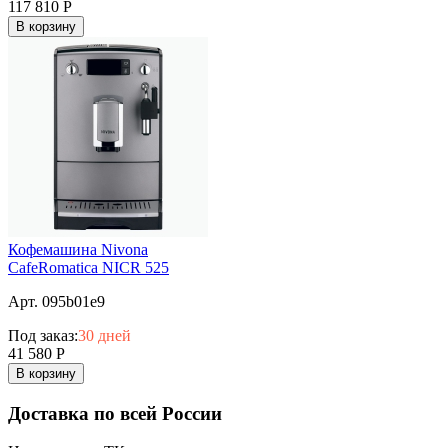
117 810
Р
В корзину
Кофемашина Nivona
CafeRomatica NICR 525
Арт. 095b01e9
Под заказ:
30 дней
41 580
Р
В корзину
Доставка по всей России