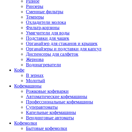
Разное
Ринзеры
Сменные фильтры
Темперы
Охладители молока
Фильтр-корзины
Умягчители для воды
Подставки для чашек
Органайзер для стаканов и крышек
Органайзеры и подставки для капсул
Диспенсеры для салфеток
Жернова
Водонагреватели
Кофе
В зернах
Молотый
Кофемашины
Рожковые кофеварки
Автоматические кофемашины
Профессиональные кофемашины
Суперавтоматы
Капельные кофемашины
Вендинговые автоматы
Кофемолки
Бытовые кофемолки