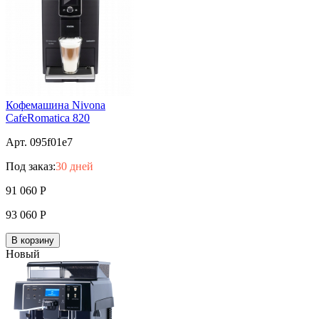
Кофемашина Nivona
CafeRomatica 820
Арт. 095f01e7
Под заказ:
30 дней
91 060
Р
93 060
Р
В корзину
Новый