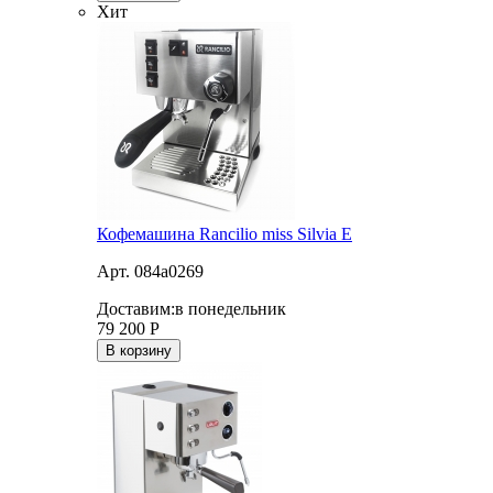
Хит
Кофемашина Rancilio miss Silvia E
Арт. 084a0269
Доставим:
в понедельник
79 200
Р
В корзину