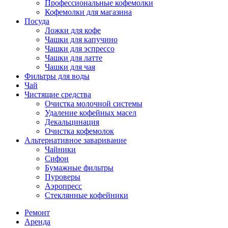
Профессиональные кофемолки
Кофемолки для магазина
Посуда
Ложки для кофе
Чашки для капучино
Чашки для эспрессо
Чашки для латте
Чашки для чая
Фильтры для воды
Чай
Чистящие средства
Очистка молочной системы
Удаление кофейных масел
Декальцинация
Очистка кофемолок
Альтернативное заваривание
Чайники
Сифон
Бумажные фильтры
Пуроверы
Аэропресс
Стеклянные кофейники
Ремонт
Аренда