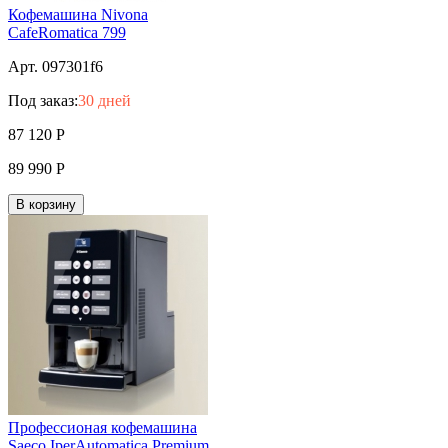
Кофемашина Nivona
CafeRomatica 799
Арт. 097301f6
Под заказ:
30 дней
87 120
Р
89 990
Р
В корзину
Профессионая кофемашина
Saeco IperAutomatica Premium