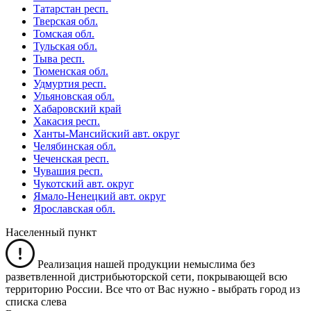
Татарстан респ.
Тверская обл.
Томская обл.
Тульская обл.
Тыва респ.
Тюменская обл.
Удмуртия респ.
Ульяновская обл.
Хабаровский край
Хакасия респ.
Ханты-Мансийский авт. округ
Челябинская обл.
Чеченская респ.
Чувашия респ.
Чукотский авт. округ
Ямало-Ненецкий авт. округ
Ярославская обл.
Населенный пункт
Реализация нашей продукции немыслима без
разветвленной дистрибьюторской сети, покрывающей всю
территорию России. Все что от Вас нужно -
выбрать город из
списка слева