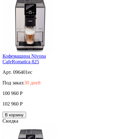
Кофемашина Nivona
CafeRomatica 825
Арт. 096401ec
Под заказ:
30 дней
100 960
Р
102 960
Р
В корзину
Скидка