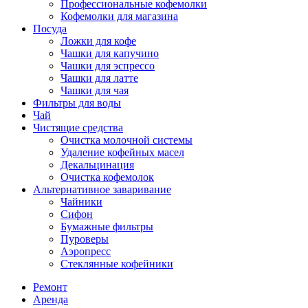
Профессиональные кофемолки
Кофемолки для магазина
Посуда
Ложки для кофе
Чашки для капучино
Чашки для эспрессо
Чашки для латте
Чашки для чая
Фильтры для воды
Чай
Чистящие средства
Очистка молочной системы
Удаление кофейных масел
Декальцинация
Очистка кофемолок
Альтернативное заваривание
Чайники
Сифон
Бумажные фильтры
Пуроверы
Аэропресс
Стеклянные кофейники
Ремонт
Аренда