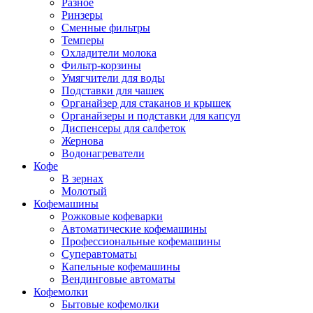
Разное
Ринзеры
Сменные фильтры
Темперы
Охладители молока
Фильтр-корзины
Умягчители для воды
Подставки для чашек
Органайзер для стаканов и крышек
Органайзеры и подставки для капсул
Диспенсеры для салфеток
Жернова
Водонагреватели
Кофе
В зернах
Молотый
Кофемашины
Рожковые кофеварки
Автоматические кофемашины
Профессиональные кофемашины
Суперавтоматы
Капельные кофемашины
Вендинговые автоматы
Кофемолки
Бытовые кофемолки