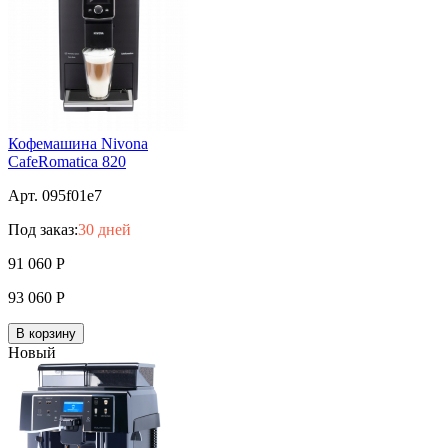
Кофемашина Nivona
CafeRomatica 820
Арт. 095f01e7
Под заказ:
30 дней
91 060
Р
93 060
Р
В корзину
Новый