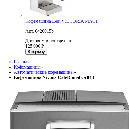
Кофемашина Lelit VICTORIA PL91T
Арт. 0426015b
Доставим:
в понедельник
125 000
Р
В корзину
Главная
»
Кофемашины
»
Автоматические кофемашины
»
Кофемашина Nivona CafeRomatica 848