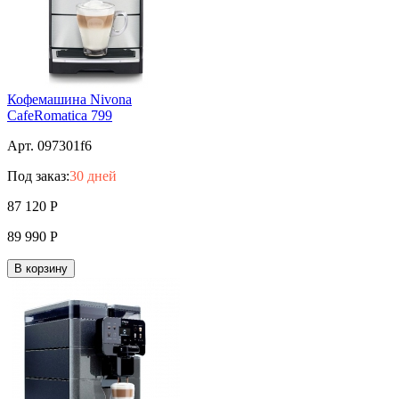
Кофемашина Nivona
CafeRomatica 799
Арт. 097301f6
Под заказ:
30 дней
87 120
Р
89 990
Р
В корзину