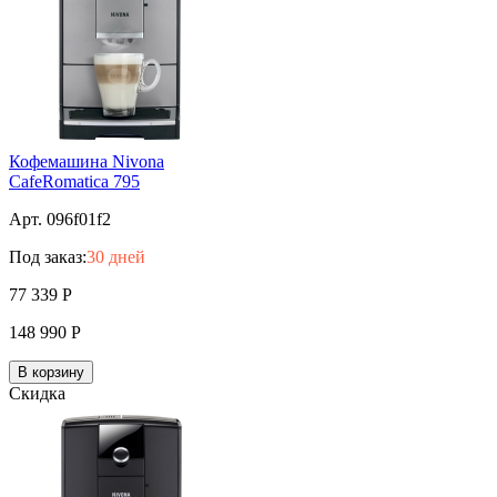
Кофемашина Nivona
CafeRomatica 795
Арт. 096f01f2
Под заказ:
30 дней
77 339
Р
148 990
Р
В корзину
Скидка