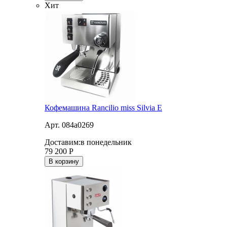
Хит
Кофемашина Rancilio miss Silvia E
Арт. 084a0269
Доставим:
в понедельник
79 200
Р
В корзину