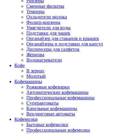
Ринзеры
Сменные фильтры
Темперы
Охладители молока
Фильтр-корзины
Умягчители для воды
Подставки для чашек
Органайзер для стаканов и крышек
Органайзеры и подставки для капсул
Диспенсеры для салфеток
Жернова
Водонагреватели
Кофе
В зернах
Молотый
Кофемашины
Рожковые кофеварки
Автоматические кофемашины
Профессиональные кофемашины
Суперавтоматы
Капельные кофемашины
Вендинговые автоматы
Кофемолки
Бытовые кофемолки
Профессиональные кофемолки