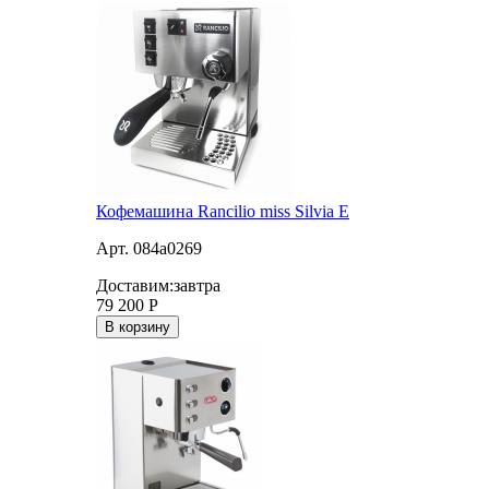
Кофемашина Rancilio miss Silvia E
Арт. 084a0269
Доставим:
завтра
79 200
Р
В корзину