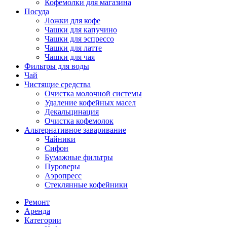
Кофемолки для магазина
Посуда
Ложки для кофе
Чашки для капучино
Чашки для эспрессо
Чашки для латте
Чашки для чая
Фильтры для воды
Чай
Чистящие средства
Очистка молочной системы
Удаление кофейных масел
Декальцинация
Очистка кофемолок
Альтернативное заваривание
Чайники
Сифон
Бумажные фильтры
Пуроверы
Аэропресс
Стеклянные кофейники
Ремонт
Аренда
Категории