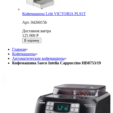
Кофемашина Lelit VICTORIA PL91T
Арт. 0426015b
Доставим:
завтра
125 000
Р
В корзину
Главная
»
Кофемашины
»
Автоматические кофемашины
»
Кофемашина Saeco Intelia Cappuccino HD8753/19