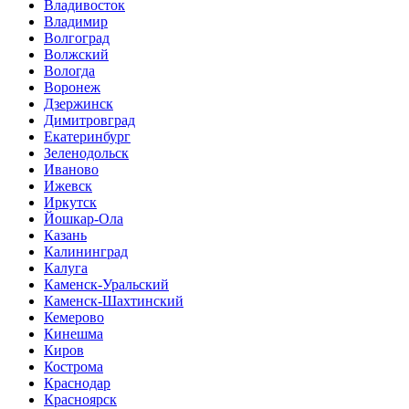
Владивосток
Владимир
Волгоград
Волжский
Вологда
Воронеж
Дзержинск
Димитровград
Екатеринбург
Зеленодольск
Иваново
Ижевск
Иркутск
Йошкар-Ола
Казань
Калининград
Калуга
Каменск-Уральский
Каменск-Шахтинский
Кемерово
Кинешма
Киров
Кострома
Краснодар
Красноярск