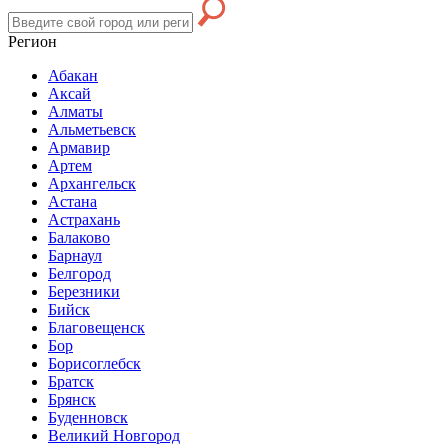
Регион
Абакан
Аксай
Алматы
Альметьевск
Армавир
Артем
Архангельск
Астана
Астрахань
Балаково
Барнаул
Белгород
Березники
Бийск
Благовещенск
Бор
Борисоглебск
Братск
Брянск
Буденновск
Великий Новгород