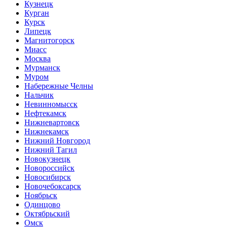
Кузнецк
Курган
Курск
Липецк
Магнитогорск
Миасс
Москва
Мурманск
Муром
Набережные Челны
Нальчик
Невинномысск
Нефтекамск
Нижневартовск
Нижнекамск
Нижний Новгород
Нижний Тагил
Новокузнецк
Новороссийск
Новосибирск
Новочебоксарск
Ноябрьск
Одинцово
Октябрьский
Омск