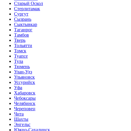
Старый Оскол
Стерлитамак
Сургут
Сызрань
Сыктывкар
Таганрог
Тамбов
Тверь
Тольятти
Томск
Туапсе
Тула
Тюмень
Улан-Удэ
Ульяновск
Уссурийск
Уфа
Хабаровск
Чебоксары
Челябинск
Череповец
Чита
Шахты
Энгельс
Южно-Сахалинск