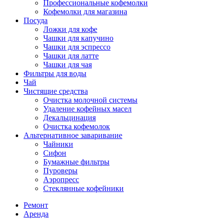
Профессиональные кофемолки
Кофемолки для магазина
Посуда
Ложки для кофе
Чашки для капучино
Чашки для эспрессо
Чашки для латте
Чашки для чая
Фильтры для воды
Чай
Чистящие средства
Очистка молочной системы
Удаление кофейных масел
Декальцинация
Очистка кофемолок
Альтернативное заваривание
Чайники
Сифон
Бумажные фильтры
Пуроверы
Аэропресс
Стеклянные кофейники
Ремонт
Аренда