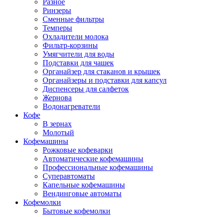
Разное
Ринзеры
Сменные фильтры
Темперы
Охладители молока
Фильтр-корзины
Умягчители для воды
Подставки для чашек
Органайзер для стаканов и крышек
Органайзеры и подставки для капсул
Диспенсеры для салфеток
Жернова
Водонагреватели
Кофе
В зернах
Молотый
Кофемашины
Рожковые кофеварки
Автоматические кофемашины
Профессиональные кофемашины
Суперавтоматы
Капельные кофемашины
Вендинговые автоматы
Кофемолки
Бытовые кофемолки