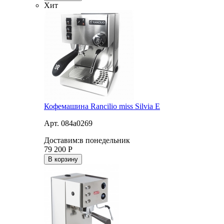
Хит
Кофемашина Rancilio miss Silvia E
Арт. 084a0269
Доставим:
в понедельник
79 200
Р
В корзину