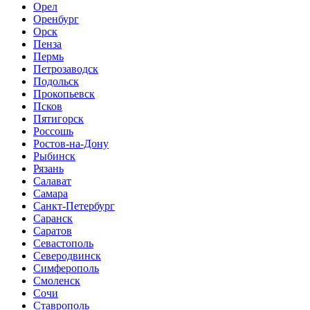
Орел
Оренбург
Орск
Пенза
Пермь
Петрозаводск
Подольск
Прокопьевск
Псков
Пятигорск
Россошь
Ростов-на-Дону
Рыбинск
Рязань
Салават
Самара
Санкт-Петербург
Саранск
Саратов
Севастополь
Северодвинск
Симферополь
Смоленск
Сочи
Ставрополь