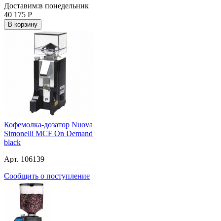
Доставим:
в понедельник
40 175
Р
В корзину
Кофемолка-дозатор Nuova
Simonelli MCF On Demand
black
Арт. 106139
Сообщить о поступление