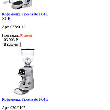
Кофемолка Fiorenzato F64 E
XGR
Арт. 033e0113
Под заказ:
30 дней
103 903
Р
В корзину
Кофемолка Fiorenzato F64 E
Арт. 030f0107