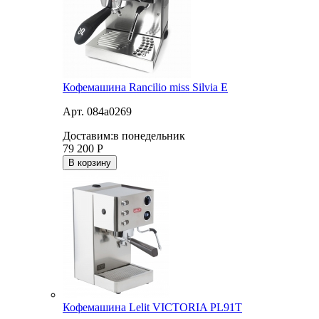
Кофемашина Rancilio miss Silvia E
Арт. 084a0269
Доставим:
в понедельник
79 200
Р
В корзину
Кофемашина Lelit VICTORIA PL91T