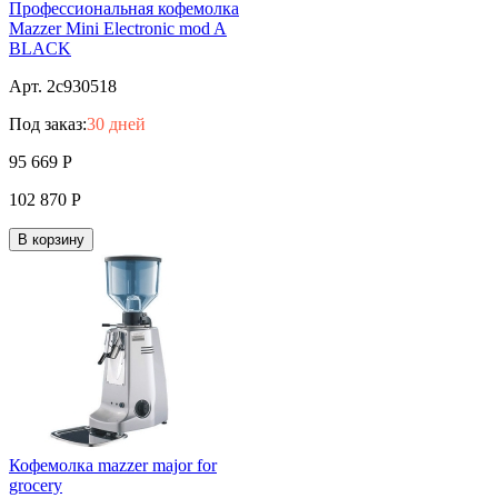
Профессиональная кофемолка
Mazzer Mini Electronic mod A
BLACK
Арт. 2c930518
Под заказ:
30 дней
95 669
Р
102 870
Р
В корзину
Кофемолка mazzer major for
grocery