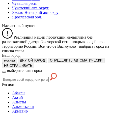
Чувашия респ.
Чукотский авт. округ
Ямало-Ненецкий авт. округ
Ярославская обл.
Населенный пункт
Реализация нашей продукции немыслима без
разветвленной дистрибьюторской сети, покрывающей всю
территорию России. Все что от Вас нужно -
выбрать город из
списка слева
Ваш город
москва
ДРУГОЙ ГОРОД
ОПРЕДЕЛИТЬ АВТОМАТИЧЕСКИ
НЕ СПРАШИВАТЬ
выберите ваш город
Регион
Абакан
Аксай
Алматы
Альметьевск
Армавир