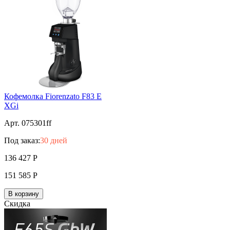
Кофемолка Fiorenzato F83 E
XGi
Арт. 075301ff
Под заказ:
30 дней
136 427
Р
151 585
Р
В корзину
Скидка