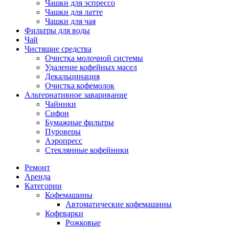
Чашки для эспрессо
Чашки для латте
Чашки для чая
Фильтры для воды
Чай
Чистящие средства
Очистка молочной системы
Удаление кофейных масел
Декальцинация
Очистка кофемолок
Альтернативное заваривание
Чайники
Сифон
Бумажные фильтры
Пуроверы
Аэропресс
Стеклянные кофейники
Ремонт
Аренда
Категории
Кофемашины
Автоматические кофемашины
Кофеварки
Рожковые