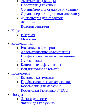
Умягчители для воды
Подставки для чашек
Органайзер для стаканов и крышек
Органайзеры и подставки для капсул
Диспенсеры для салфеток
Жернова
Водонагреватели
Кофе
В зернах
Молотый
Кофемашины
Рожковые кофеварки
Автоматические кофемашины
Профессиональные кофемашины
Суперавтоматы
Капельные кофемашины
Вендинговые автоматы
Кофемолки
Бытовые кофемолки
Профессиональные кофемолки
Кофемолки для магазина
Кофемолка Fiorenzato F4ECO
Посуда
Ложки для кофе
Чашки для капучино