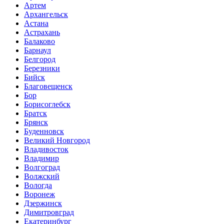
Артем
Архангельск
Астана
Астрахань
Балаково
Барнаул
Белгород
Березники
Бийск
Благовещенск
Бор
Борисоглебск
Братск
Брянск
Буденновск
Великий Новгород
Владивосток
Владимир
Волгоград
Волжский
Вологда
Воронеж
Дзержинск
Димитровград
Екатеринбург