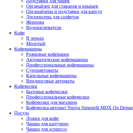
Подставки для чашек
Органайзер для стаканов и крышек
Органайзеры и подставки для капсул
Диспенсеры для салфеток
Жернова
Водонагреватели
Кофе
В зернах
Молотый
Кофемашины
Рожковые кофеварки
Автоматические кофемашины
Профессиональные кофемашины
Суперавтоматы
Капельные кофемашины
Вендинговые автоматы
Кофемолки
Бытовые кофемолки
Профессиональные кофемолки
Кофемолки для магазина
Кофемолка-автомат Nuova Simonelli MDX On Dema
Посуда
Ложки для кофе
Чашки для капучино
Чашки для эспрессо