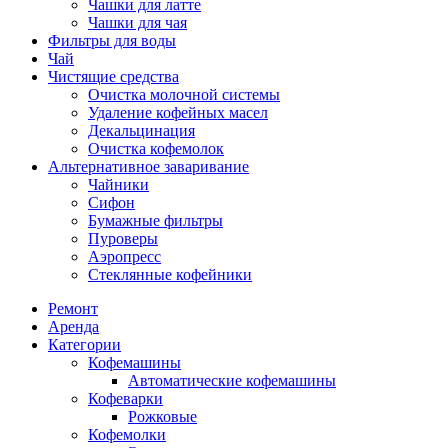
Чашки для латте
Чашки для чая
Фильтры для воды
Чай
Чистящие средства
Очистка молочной системы
Удаление кофейных масел
Декальцинация
Очистка кофемолок
Альтернативное заваривание
Чайники
Сифон
Бумажные фильтры
Пуроверы
Аэропресс
Стеклянные кофейники
Ремонт
Аренда
Категории
Кофемашины
Автоматические кофемашины
Кофеварки
Рожковые
Кофемолки