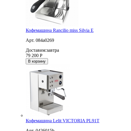
Кофемашина Rancilio miss Silvia E
Арт. 084a0269
Доставим:
завтра
79 200
Р
В корзину
Кофемашина Lelit VICTORIA PL91T
Арт. 0426015b