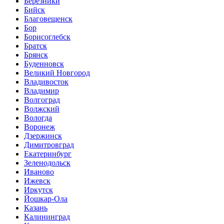
Березники
Бийск
Благовещенск
Бор
Борисоглебск
Братск
Брянск
Буденновск
Великий Новгород
Владивосток
Владимир
Волгоград
Волжский
Вологда
Воронеж
Дзержинск
Димитровград
Екатеринбург
Зеленодольск
Иваново
Ижевск
Иркутск
Йошкар-Ола
Казань
Калининград