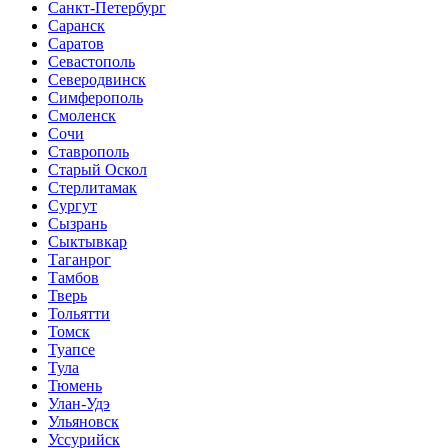
Санкт-Петербург
Саранск
Саратов
Севастополь
Северодвинск
Симферополь
Смоленск
Сочи
Ставрополь
Старый Оскол
Стерлитамак
Сургут
Сызрань
Сыктывкар
Таганрог
Тамбов
Тверь
Тольятти
Томск
Туапсе
Тула
Тюмень
Улан-Удэ
Ульяновск
Уссурийск