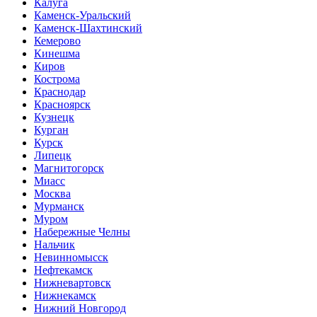
Калуга
Каменск-Уральский
Каменск-Шахтинский
Кемерово
Кинешма
Киров
Кострома
Краснодар
Красноярск
Кузнецк
Курган
Курск
Липецк
Магнитогорск
Миасс
Москва
Мурманск
Муром
Набережные Челны
Нальчик
Невинномысск
Нефтекамск
Нижневартовск
Нижнекамск
Нижний Новгород