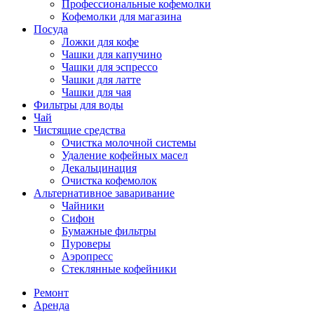
Профессиональные кофемолки
Кофемолки для магазина
Посуда
Ложки для кофе
Чашки для капучино
Чашки для эспрессо
Чашки для латте
Чашки для чая
Фильтры для воды
Чай
Чистящие средства
Очистка молочной системы
Удаление кофейных масел
Декальцинация
Очистка кофемолок
Альтернативное заваривание
Чайники
Сифон
Бумажные фильтры
Пуроверы
Аэропресс
Стеклянные кофейники
Ремонт
Аренда