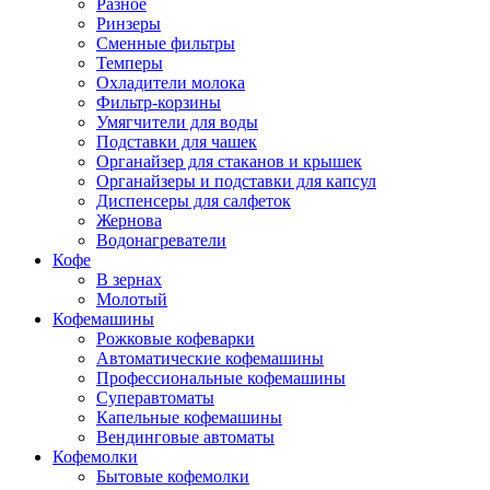
Разное
Ринзеры
Сменные фильтры
Темперы
Охладители молока
Фильтр-корзины
Умягчители для воды
Подставки для чашек
Органайзер для стаканов и крышек
Органайзеры и подставки для капсул
Диспенсеры для салфеток
Жернова
Водонагреватели
Кофе
В зернах
Молотый
Кофемашины
Рожковые кофеварки
Автоматические кофемашины
Профессиональные кофемашины
Суперавтоматы
Капельные кофемашины
Вендинговые автоматы
Кофемолки
Бытовые кофемолки