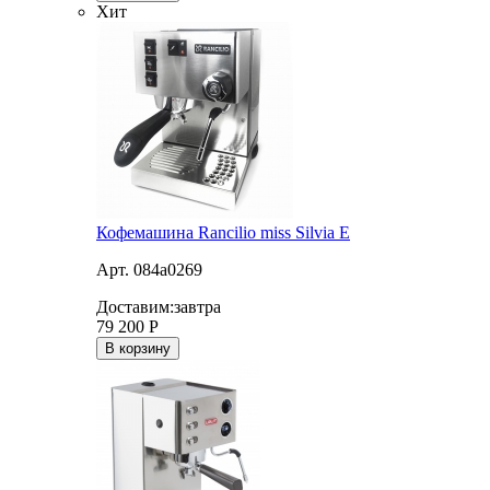
Хит
Кофемашина Rancilio miss Silvia E
Арт. 084a0269
Доставим:
завтра
79 200
Р
В корзину