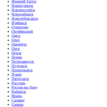
Нижний Тагил
Новокузнецк
Новороссийск
Новосибирск
Новочебоксарск
Ноябрьск
Одинцово
Октябрьский
Омск
Орел
Оренбург
Орск
Пенза
Пермь
Петрозаводск
Подольск
Прокопьевск
Псков
Пятигорск
Россошь
Ростов-на-Дону
Рыбинск
Рязань
Салават
Самара