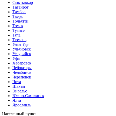
Сыктывкар
Таганрог
Тамбов
Тверь
Тольятти
Томск
Туапсе
Тула
Тюмень
Улан-Удэ
Ульяновск
Уссурийск
Уфа
Хабаровск
Чебоксары
Челябинск
Череповец
Чита
Шахты
Энгельс
Южно-Сахалинск
Ялта
Ярославль
Населенный пункт