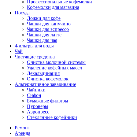
Профессиональные кофемолки
Кофемолки для магазина
Посуда
Ложки для кофе
Чашки для капучино
Чашки для эспрессо
Чашки для латте
Чашки для чая
Фильтры для воды
Чай
Чистящие средства
Очистка молочной системы
Удаление кофейных масел
Декальцинация
Очистка кофемолок
Альтернативное заваривание
Чайники
Сифон
Бумажные фильтры
Пуроверы
Аэропресс
Стеклянные кофейники
Ремонт
Аренда