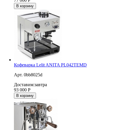
77 000
Р
В корзину
Кофеварка Lelit ANITA PL042TEMD
Арт. 0bb8025d
Доставим:
завтра
93 000
Р
В корзину