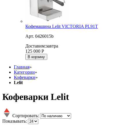
Кофемашина Lelit VICTORIA PL91T
Арт. 0426015b
Доставим:
завтра
125 000
Р
В корзину
Главная
»
Категории
»
Кофеварки
»
Lelit
Кофеварки Lelit
Сортировать:
Показывать: