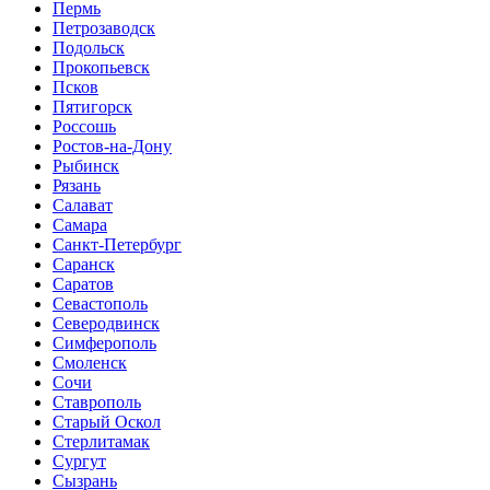
Пермь
Петрозаводск
Подольск
Прокопьевск
Псков
Пятигорск
Россошь
Ростов-на-Дону
Рыбинск
Рязань
Салават
Самара
Санкт-Петербург
Саранск
Саратов
Севастополь
Северодвинск
Симферополь
Смоленск
Сочи
Ставрополь
Старый Оскол
Стерлитамак
Сургут
Сызрань