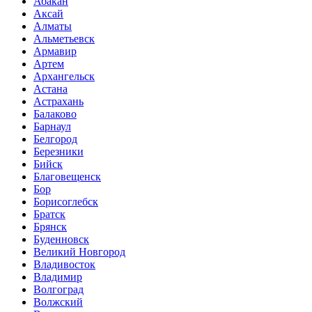
Абакан
Аксай
Алматы
Альметьевск
Армавир
Артем
Архангельск
Астана
Астрахань
Балаково
Барнаул
Белгород
Березники
Бийск
Благовещенск
Бор
Борисоглебск
Братск
Брянск
Буденновск
Великий Новгород
Владивосток
Владимир
Волгоград
Волжский