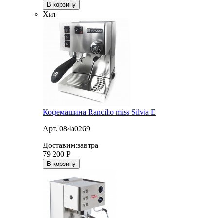
В корзину
Хит
Кофемашина Rancilio miss Silvia E
Арт. 084a0269
Доставим:
завтра
79 200
Р
В корзину