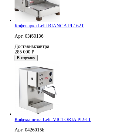
Кофеварка Lelit BIANCA PL162T
Арт. 03f60136
Доставим:
завтра
285 000
Р
В корзину
Кофемашина Lelit VICTORIA PL91T
Арт. 0426015b