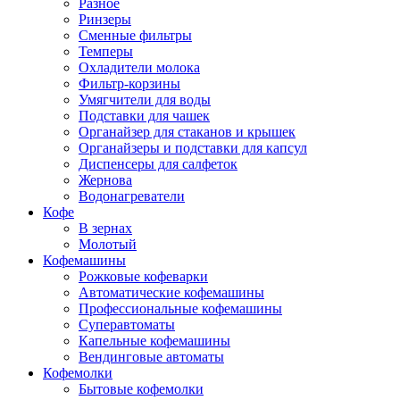
Разное
Ринзеры
Сменные фильтры
Темперы
Охладители молока
Фильтр-корзины
Умягчители для воды
Подставки для чашек
Органайзер для стаканов и крышек
Органайзеры и подставки для капсул
Диспенсеры для салфеток
Жернова
Водонагреватели
Кофе
В зернах
Молотый
Кофемашины
Рожковые кофеварки
Автоматические кофемашины
Профессиональные кофемашины
Суперавтоматы
Капельные кофемашины
Вендинговые автоматы
Кофемолки
Бытовые кофемолки