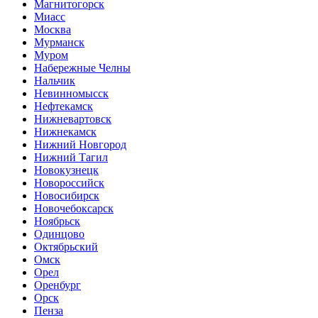
Магнитогорск
Миасс
Москва
Мурманск
Муром
Набережные Челны
Нальчик
Невинномысск
Нефтекамск
Нижневартовск
Нижнекамск
Нижний Новгород
Нижний Тагил
Новокузнецк
Новороссийск
Новосибирск
Новочебоксарск
Ноябрьск
Одинцово
Октябрьский
Омск
Орел
Оренбург
Орск
Пенза