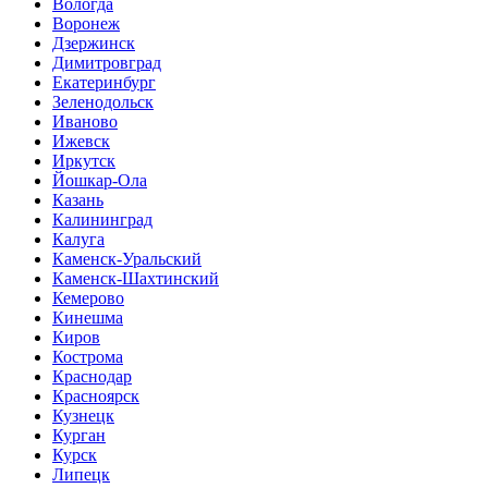
Вологда
Воронеж
Дзержинск
Димитровград
Екатеринбург
Зеленодольск
Иваново
Ижевск
Иркутск
Йошкар-Ола
Казань
Калининград
Калуга
Каменск-Уральский
Каменск-Шахтинский
Кемерово
Кинешма
Киров
Кострома
Краснодар
Красноярск
Кузнецк
Курган
Курск
Липецк