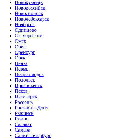
Новокузнецк
Новороссийск
Новосибирск
Новочебоксарск
Ноябрьск
Одинцово
Октябрьский
Омск
Орел
Оренбург
Орск
Пенза
Пермь
Петрозаводск
Подольск
Прокопьевск
Псков
Пятигорск
Россошь
Ростов-на-Дону
Рыбинск
Рязань
Салават
Самара
Санкт-Петербург