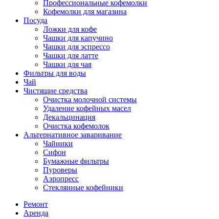
Профессиональные кофемолки
Кофемолки для магазина
Посуда
Ложки для кофе
Чашки для капучино
Чашки для эспрессо
Чашки для латте
Чашки для чая
Фильтры для воды
Чай
Чистящие средства
Очистка молочной системы
Удаление кофейных масел
Декальцинация
Очистка кофемолок
Альтернативное заваривание
Чайники
Сифон
Бумажные фильтры
Пуроверы
Аэропресс
Стеклянные кофейники
Ремонт
Аренда