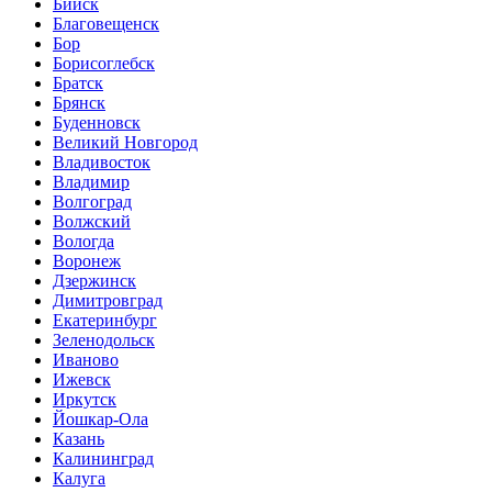
Бийск
Благовещенск
Бор
Борисоглебск
Братск
Брянск
Буденновск
Великий Новгород
Владивосток
Владимир
Волгоград
Волжский
Вологда
Воронеж
Дзержинск
Димитровград
Екатеринбург
Зеленодольск
Иваново
Ижевск
Иркутск
Йошкар-Ола
Казань
Калининград
Калуга