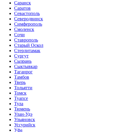
Саранск
Саратов
Севастополь
Северодвинск
Симферополь
Смоленск
Сочи
Ставрополь
Старый Оскол
Стерлитамак
Сургут
Сызрань
Сыктывкар
Таганрог
Тамбов
Тверь
Тольятти
Томск
Туапсе
Тула
Тюмень
Улан-Удэ
Ульяновск
Уссурийск
Уфа