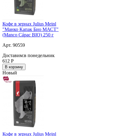
Кофе в зернах Julius Meinl
"Манко Капак Био МАСТ"
(Manco Cápac BIO) 250 г
Арт. 90559
Доставим:
в понедельник
612
Р
В корзину
Новый
Кофе в зернах Julius Meinl