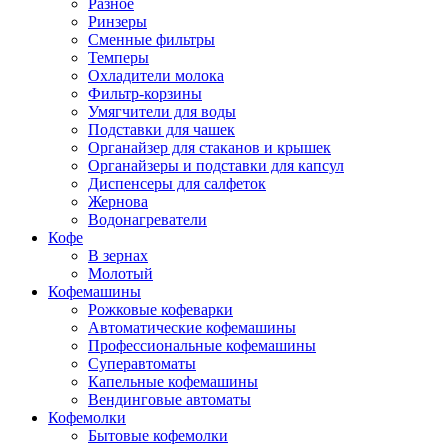
Разное
Ринзеры
Сменные фильтры
Темперы
Охладители молока
Фильтр-корзины
Умягчители для воды
Подставки для чашек
Органайзер для стаканов и крышек
Органайзеры и подставки для капсул
Диспенсеры для салфеток
Жернова
Водонагреватели
Кофе
В зернах
Молотый
Кофемашины
Рожковые кофеварки
Автоматические кофемашины
Профессиональные кофемашины
Суперавтоматы
Капельные кофемашины
Вендинговые автоматы
Кофемолки
Бытовые кофемолки