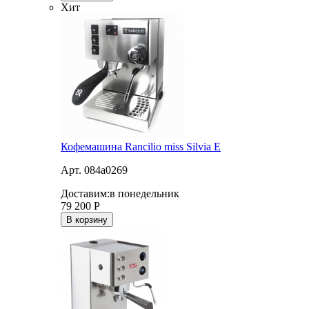
Хит
Кофемашина Rancilio miss Silvia E
Арт. 084a0269
Доставим:
в понедельник
79 200
Р
В корзину