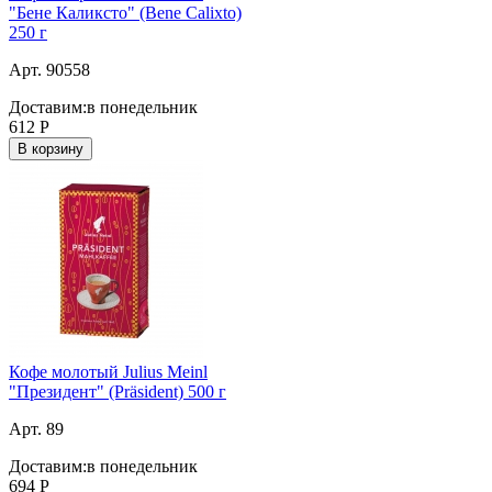
"Бене Каликсто" (Bene Calixto)
250 г
Арт. 90558
Доставим:
в понедельник
612
Р
В корзину
Кофе молотый Julius Meinl
"Президент" (Präsident) 500 г
Арт. 89
Доставим:
в понедельник
694
Р