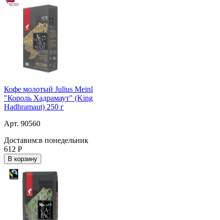
Кофе молотый Julius Meinl
"Король Хадрамаут" (King
Hadhramaut) 250 г
Арт. 90560
Доставим:
в понедельник
612
Р
В корзину