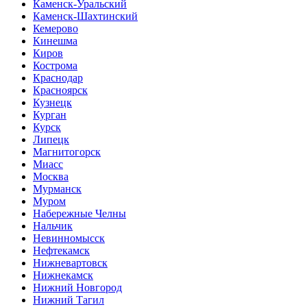
Каменск-Уральский
Каменск-Шахтинский
Кемерово
Кинешма
Киров
Кострома
Краснодар
Красноярск
Кузнецк
Курган
Курск
Липецк
Магнитогорск
Миасс
Москва
Мурманск
Муром
Набережные Челны
Нальчик
Невинномысск
Нефтекамск
Нижневартовск
Нижнекамск
Нижний Новгород
Нижний Тагил