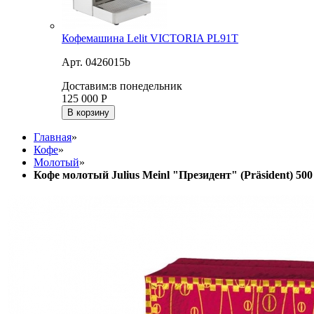
Кофемашина Lelit VICTORIA PL91T
Арт. 0426015b
Доставим:
в понедельник
125 000
Р
В корзину
Главная
»
Кофе
»
Молотый
»
Кофе молотый Julius Meinl "Президент" (Präsident) 500