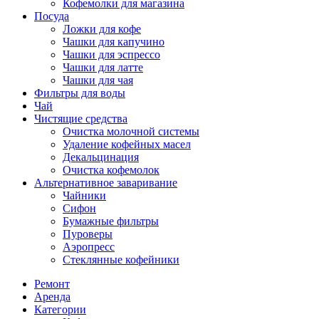
Кофемолки для магазина
Посуда
Ложки для кофе
Чашки для капучино
Чашки для эспрессо
Чашки для латте
Чашки для чая
Фильтры для воды
Чай
Чистящие средства
Очистка молочной системы
Удаление кофейных масел
Декальцинация
Очистка кофемолок
Альтернативное заваривание
Чайники
Сифон
Бумажные фильтры
Пуроверы
Аэропресс
Стеклянные кофейники
Ремонт
Аренда
Категории