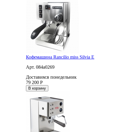
Кофемашина Rancilio miss Silvia E
Арт. 084a0269
Доставим:
в понедельник
79 200
Р
В корзину