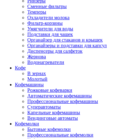
Ринзеры
Сменные фильтры
Темперы
Охладители молока
Фильтр-корзины
Умягчители для воды
Подставки для чашек
Органайзер для стаканов и крышек
Органайзеры и подставки для капсул
Диспенсеры для салфеток
Жернова
Водонагреватели
Кофе
В зернах
Молотый
Кофемашины
Рожковые кофеварки
Автоматические кофемашины
Профессиональные кофемашины
Суперавтоматы
Капельные кофемашины
Вендинговые автоматы
Кофемолки
Бытовые кофемолки
Профессиональные кофемолки