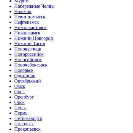
Муром
Набережные Челны
Нальчик
Невинномысск
Нефтекамск
Нижневартовск
Нижнекамск
Нижний Новгород
Нижний Тагил
Новокузнецк
Новороссийск
Новосибирск
Новочебоксарск
Ноябрьск
Одинцово
Октябрьский
Омск
Орел
Оренбург
Орск
Пенза
Пермь
Петрозаводск
Подольск
Прокопьевск