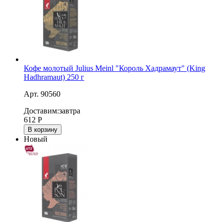
Кофе молотый Julius Meinl "Король Хадрамаут" (King
Hadhramaut) 250 г
Арт. 90560
Доставим:
завтра
612
Р
В корзину
Новый