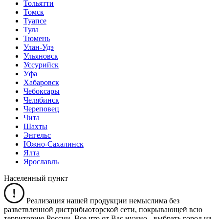
Тольятти
Томск
Туапсе
Тула
Тюмень
Улан-Удэ
Ульяновск
Уссурийск
Уфа
Хабаровск
Чебоксары
Челябинск
Череповец
Чита
Шахты
Энгельс
Южно-Сахалинск
Ялта
Ярославль
Населенный пункт
Реализация нашей продукции немыслима без
разветвленной дистрибьюторской сети, покрывающей всю
территорию России. Все что от Вас нужно -
выбрать город из