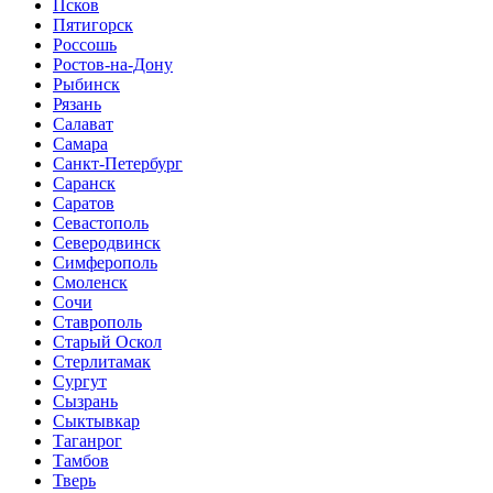
Псков
Пятигорск
Россошь
Ростов-на-Дону
Рыбинск
Рязань
Салават
Самара
Санкт-Петербург
Саранск
Саратов
Севастополь
Северодвинск
Симферополь
Смоленск
Сочи
Ставрополь
Старый Оскол
Стерлитамак
Сургут
Сызрань
Сыктывкар
Таганрог
Тамбов
Тверь