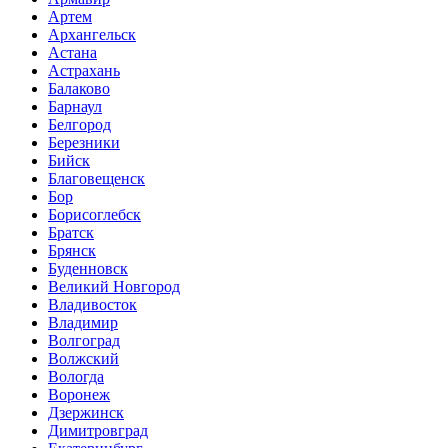
Артем
Архангельск
Астана
Астрахань
Балаково
Барнаул
Белгород
Березники
Бийск
Благовещенск
Бор
Борисоглебск
Братск
Брянск
Буденновск
Великий Новгород
Владивосток
Владимир
Волгоград
Волжский
Вологда
Воронеж
Дзержинск
Димитровград