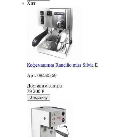
Хит
Кофемашина Rancilio miss Silvia E
Арт. 084a0269
Доставим:
завтра
79 200
Р
В корзину