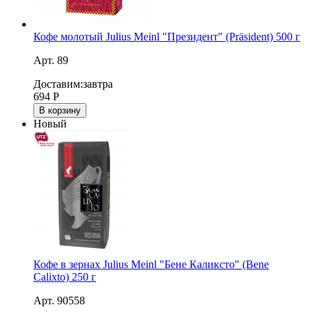
Кофе молотый Julius Meinl "Президент" (Präsident) 500 г
Арт. 89
Доставим:
завтра
694
Р
В корзину
Новый
Кофе в зернах Julius Meinl "Бене Каликсто" (Bene
Calixto) 250 г
Арт. 90558