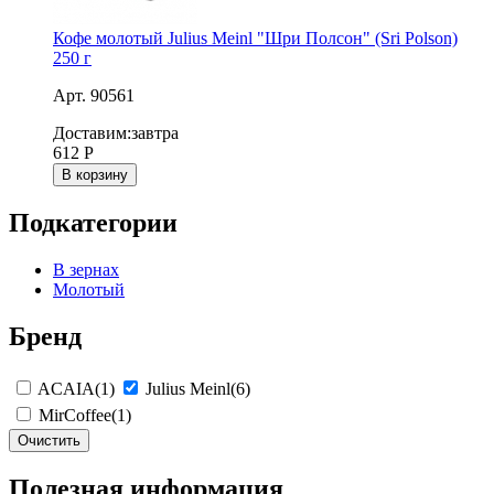
Кофе молотый Julius Meinl "Шри Полсон" (Sri Polson)
250 г
Арт. 90561
Доставим:
завтра
612
Р
В корзину
Подкатегории
В зернах
Молотый
Бренд
ACAIA
(1)
Julius Meinl
(6)
MirCoffee
(1)
Очистить
Полезная информация