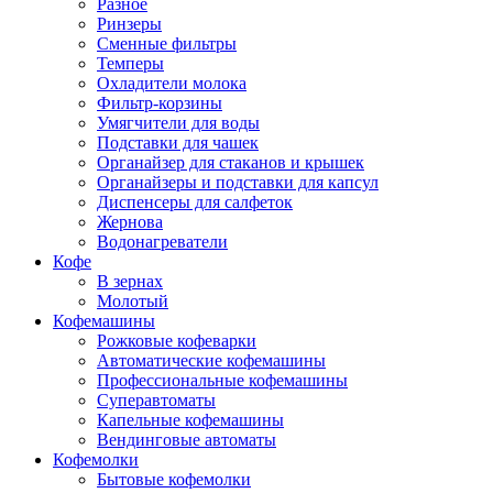
Разное
Ринзеры
Сменные фильтры
Темперы
Охладители молока
Фильтр-корзины
Умягчители для воды
Подставки для чашек
Органайзер для стаканов и крышек
Органайзеры и подставки для капсул
Диспенсеры для салфеток
Жернова
Водонагреватели
Кофе
В зернах
Молотый
Кофемашины
Рожковые кофеварки
Автоматические кофемашины
Профессиональные кофемашины
Суперавтоматы
Капельные кофемашины
Вендинговые автоматы
Кофемолки
Бытовые кофемолки