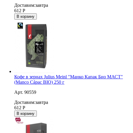
Доставим:
завтра
612
Р
В корзину
Кофе в зернах Julius Meinl "Манко Капак Био МАСТ"
(Manco Cápac BIO) 250 г
Арт. 90559
Доставим:
завтра
612
Р
В корзину