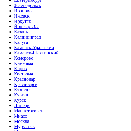
Екатеринбург
Зеленодольск
Иваново
Ижевск
Иркутск
Йошкар-Ола
Казань
Калининград
Калуга
Каменск-Уральский
Каменск-Шахтинский
Кемерово
Кинешма
Киров
Кострома
Краснодар
Красноярск
Кузнецк
Курган
Курск
Липецк
Магнитогорск
Миасс
Москва
Мурманск