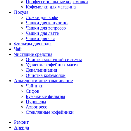
Профессиональные кофемолки
Кофемолки для магазина
Посуда
Ложки для кофе
Чашки для капучино
Чашки для эспрессо
Чашки для латте
Чашки для чая
Фильтры для воды
Чай
Чистящие средства
Очистка молочной системы
Удаление кофейных масел
Декальцинация
Очистка кофемолок
Альтернативное заваривание
Чайники
Сифон
Бумажные фильтры
Пуроверы
Аэропресс
Стеклянные кофейники
Ремонт
Аренда