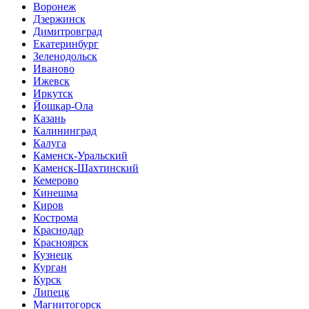
Воронеж
Дзержинск
Димитровград
Екатеринбург
Зеленодольск
Иваново
Ижевск
Иркутск
Йошкар-Ола
Казань
Калининград
Калуга
Каменск-Уральский
Каменск-Шахтинский
Кемерово
Кинешма
Киров
Кострома
Краснодар
Красноярск
Кузнецк
Курган
Курск
Липецк
Магнитогорск