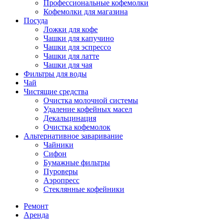
Профессиональные кофемолки
Кофемолки для магазина
Посуда
Ложки для кофе
Чашки для капучино
Чашки для эспрессо
Чашки для латте
Чашки для чая
Фильтры для воды
Чай
Чистящие средства
Очистка молочной системы
Удаление кофейных масел
Декальцинация
Очистка кофемолок
Альтернативное заваривание
Чайники
Сифон
Бумажные фильтры
Пуроверы
Аэропресс
Стеклянные кофейники
Ремонт
Аренда