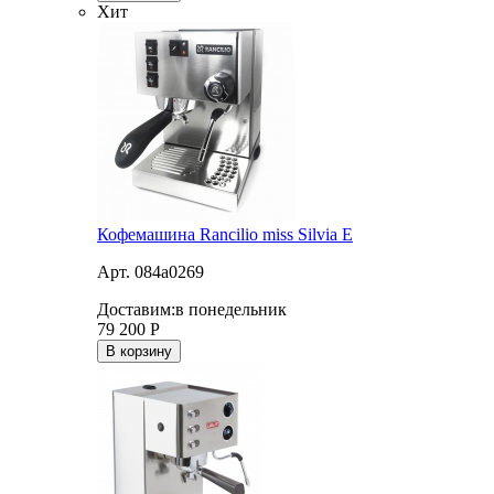
Хит
Кофемашина Rancilio miss Silvia E
Арт. 084a0269
Доставим:
в понедельник
79 200
Р
В корзину