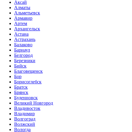
Аксай
Алматы
Альметьевск
Армавир
Артем
Архангельск
Астана
Астрахань
Балаково
Барнаул
Белгород
Березники
Бийск
Благовещенск
Бор
Борисоглебск
Братск
Брянск
Буденновск
Великий Новгород
Владивосток
Владимир
Волгоград
Волжский
Вологда