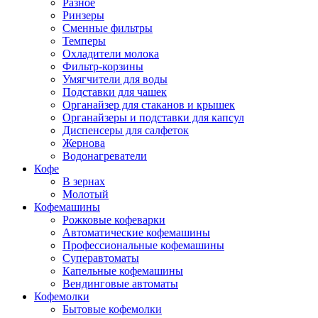
Разное
Ринзеры
Сменные фильтры
Темперы
Охладители молока
Фильтр-корзины
Умягчители для воды
Подставки для чашек
Органайзер для стаканов и крышек
Органайзеры и подставки для капсул
Диспенсеры для салфеток
Жернова
Водонагреватели
Кофе
В зернах
Молотый
Кофемашины
Рожковые кофеварки
Автоматические кофемашины
Профессиональные кофемашины
Суперавтоматы
Капельные кофемашины
Вендинговые автоматы
Кофемолки
Бытовые кофемолки