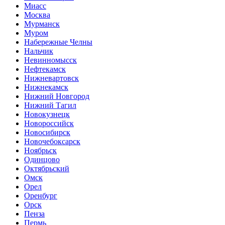
Миасс
Москва
Мурманск
Муром
Набережные Челны
Нальчик
Невинномысск
Нефтекамск
Нижневартовск
Нижнекамск
Нижний Новгород
Нижний Тагил
Новокузнецк
Новороссийск
Новосибирск
Новочебоксарск
Ноябрьск
Одинцово
Октябрьский
Омск
Орел
Оренбург
Орск
Пенза
Пермь