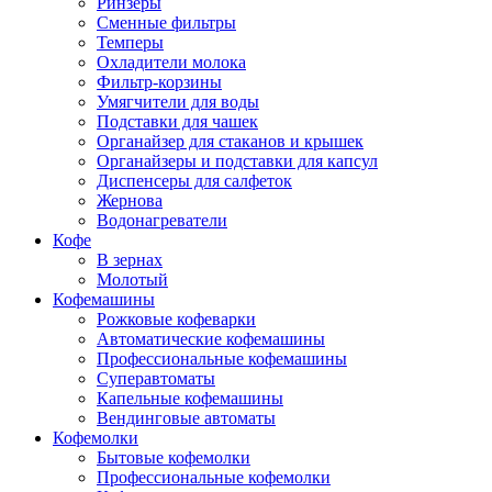
Ринзеры
Сменные фильтры
Темперы
Охладители молока
Фильтр-корзины
Умягчители для воды
Подставки для чашек
Органайзер для стаканов и крышек
Органайзеры и подставки для капсул
Диспенсеры для салфеток
Жернова
Водонагреватели
Кофе
В зернах
Молотый
Кофемашины
Рожковые кофеварки
Автоматические кофемашины
Профессиональные кофемашины
Суперавтоматы
Капельные кофемашины
Вендинговые автоматы
Кофемолки
Бытовые кофемолки
Профессиональные кофемолки