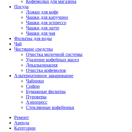
Кофемолки для магазина
Посуда
Ложки для кофе
Чашки для капучино
Чашки для эспрессо
Чашки для латте
Чашки для чая
Фильтры для воды
Чай
Чистящие средства
Очистка молочной системы
Удаление кофейных масел
Декальцинация
Очистка кофемолок
Альтернативное заваривание
Чайники
Сифон
Бумажные фильтры
Пуроверы
Аэропресс
Стеклянные кофейники
Ремонт
Аренда
Категории