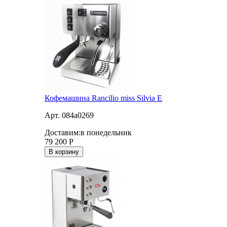
Кофемашина Rancilio miss Silvia E
Арт. 084a0269
Доставим:
в понедельник
79 200
Р
В корзину