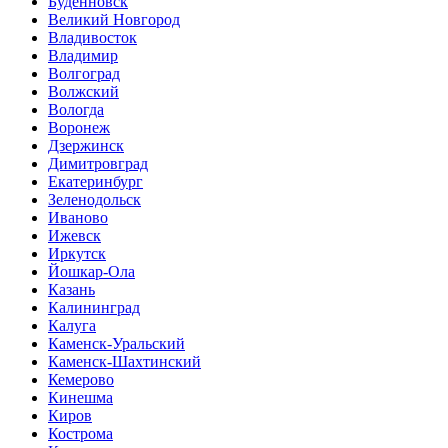
Буденновск
Великий Новгород
Владивосток
Владимир
Волгоград
Волжский
Вологда
Воронеж
Дзержинск
Димитровград
Екатеринбург
Зеленодольск
Иваново
Ижевск
Иркутск
Йошкар-Ола
Казань
Калининград
Калуга
Каменск-Уральский
Каменск-Шахтинский
Кемерово
Кинешма
Киров
Кострома