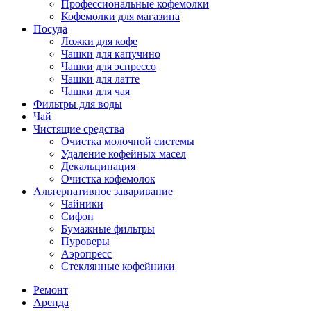
Профессиональные кофемолки
Кофемолки для магазина
Посуда
Ложки для кофе
Чашки для капучино
Чашки для эспрессо
Чашки для латте
Чашки для чая
Фильтры для воды
Чай
Чистящие средства
Очистка молочной системы
Удаление кофейных масел
Декальцинация
Очистка кофемолок
Альтернативное заваривание
Чайники
Сифон
Бумажные фильтры
Пуроверы
Аэропресс
Стеклянные кофейники
Ремонт
Аренда