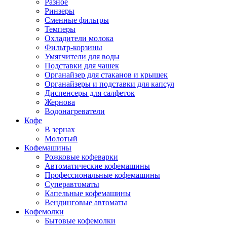
Разное
Ринзеры
Сменные фильтры
Темперы
Охладители молока
Фильтр-корзины
Умягчители для воды
Подставки для чашек
Органайзер для стаканов и крышек
Органайзеры и подставки для капсул
Диспенсеры для салфеток
Жернова
Водонагреватели
Кофе
В зернах
Молотый
Кофемашины
Рожковые кофеварки
Автоматические кофемашины
Профессиональные кофемашины
Суперавтоматы
Капельные кофемашины
Вендинговые автоматы
Кофемолки
Бытовые кофемолки