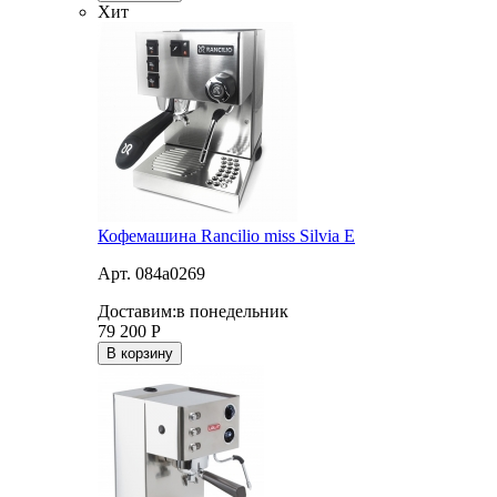
Хит
Кофемашина Rancilio miss Silvia E
Арт. 084a0269
Доставим:
в понедельник
79 200
Р
В корзину