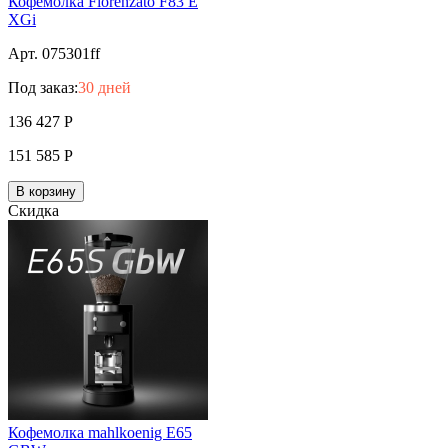
Кофемолка Fiorenzato F83 E
XGi
Арт. 075301ff
Под заказ:
30 дней
136 427
Р
151 585
Р
В корзину
Скидка
Кофемолка mahlkoenig E65