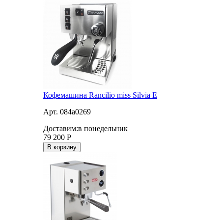
Кофемашина Rancilio miss Silvia E
Арт. 084a0269
Доставим:
в понедельник
79 200
Р
В корзину