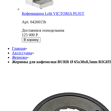
Кофемашина Lelit VICTORIA PL91T
Арт. 0426015b
Доставим:
в понедельник
125 000
Р
В корзину
Главная
»
Аксессуары
»
Жернова
»
Жернова для кофемолки BURR Ø 65x38x8,5mm RIGH