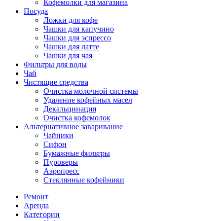
Кофемолки для магазина
Посуда
Ложки для кофе
Чашки для капучино
Чашки для эспрессо
Чашки для латте
Чашки для чая
Фильтры для воды
Чай
Чистящие средства
Очистка молочной системы
Удаление кофейных масел
Декальцинация
Очистка кофемолок
Альтернативное заваривание
Чайники
Сифон
Бумажные фильтры
Пуроверы
Аэропресс
Стеклянные кофейники
Ремонт
Аренда
Категории