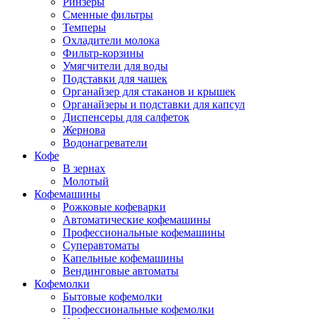
Ринзеры
Сменные фильтры
Темперы
Охладители молока
Фильтр-корзины
Умягчители для воды
Подставки для чашек
Органайзер для стаканов и крышек
Органайзеры и подставки для капсул
Диспенсеры для салфеток
Жернова
Водонагреватели
Кофе
В зернах
Молотый
Кофемашины
Рожковые кофеварки
Автоматические кофемашины
Профессиональные кофемашины
Суперавтоматы
Капельные кофемашины
Вендинговые автоматы
Кофемолки
Бытовые кофемолки
Профессиональные кофемолки