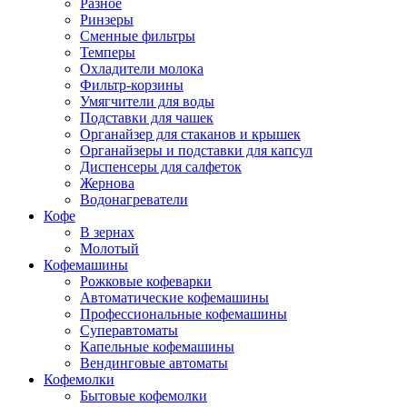
Разное
Ринзеры
Сменные фильтры
Темперы
Охладители молока
Фильтр-корзины
Умягчители для воды
Подставки для чашек
Органайзер для стаканов и крышек
Органайзеры и подставки для капсул
Диспенсеры для салфеток
Жернова
Водонагреватели
Кофе
В зернах
Молотый
Кофемашины
Рожковые кофеварки
Автоматические кофемашины
Профессиональные кофемашины
Суперавтоматы
Капельные кофемашины
Вендинговые автоматы
Кофемолки
Бытовые кофемолки