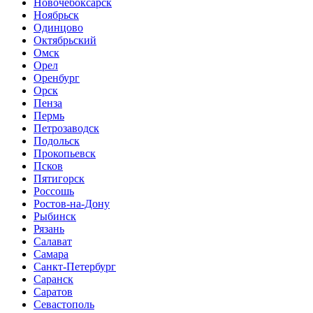
Новочебоксарск
Ноябрьск
Одинцово
Октябрьский
Омск
Орел
Оренбург
Орск
Пенза
Пермь
Петрозаводск
Подольск
Прокопьевск
Псков
Пятигорск
Россошь
Ростов-на-Дону
Рыбинск
Рязань
Салават
Самара
Санкт-Петербург
Саранск
Саратов
Севастополь