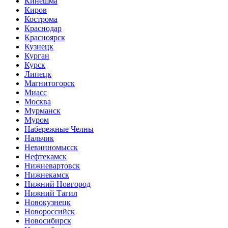
Кинешма
Киров
Кострома
Краснодар
Красноярск
Кузнецк
Курган
Курск
Липецк
Магнитогорск
Миасс
Москва
Мурманск
Муром
Набережные Челны
Нальчик
Невинномысск
Нефтекамск
Нижневартовск
Нижнекамск
Нижний Новгород
Нижний Тагил
Новокузнецк
Новороссийск
Новосибирск