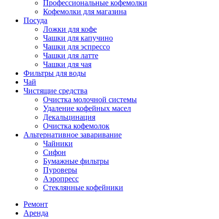
Профессиональные кофемолки
Кофемолки для магазина
Посуда
Ложки для кофе
Чашки для капучино
Чашки для эспрессо
Чашки для латте
Чашки для чая
Фильтры для воды
Чай
Чистящие средства
Очистка молочной системы
Удаление кофейных масел
Декальцинация
Очистка кофемолок
Альтернативное заваривание
Чайники
Сифон
Бумажные фильтры
Пуроверы
Аэропресс
Стеклянные кофейники
Ремонт
Аренда