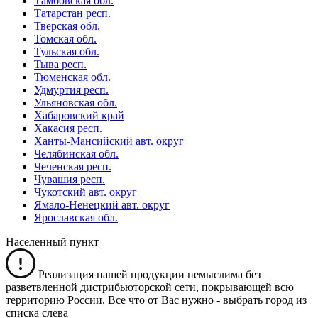
Тамбовская обл.
Татарстан респ.
Тверская обл.
Томская обл.
Тульская обл.
Тыва респ.
Тюменская обл.
Удмуртия респ.
Ульяновская обл.
Хабаровский край
Хакасия респ.
Ханты-Мансийский авт. округ
Челябинская обл.
Чеченская респ.
Чувашия респ.
Чукотский авт. округ
Ямало-Ненецкий авт. округ
Ярославская обл.
Населенный пункт
Реализация нашей продукции немыслима без
разветвленной дистрибьюторской сети, покрывающей всю
территорию России. Все что от Вас нужно -
выбрать город из
списка слева