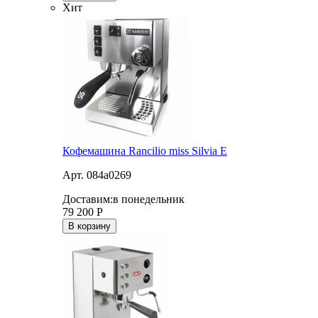
Хит
Кофемашина Rancilio miss Silvia E
Арт. 084a0269
Доставим:
в понедельник
79 200
Р
В корзину