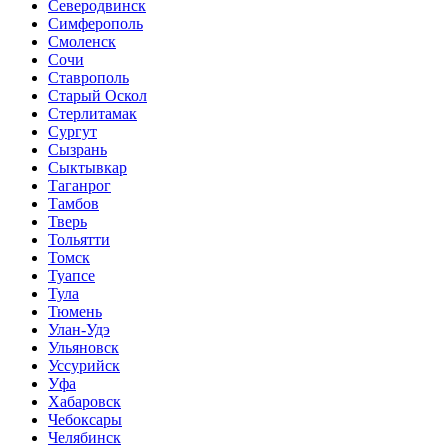
Северодвинск
Симферополь
Смоленск
Сочи
Ставрополь
Старый Оскол
Стерлитамак
Сургут
Сызрань
Сыктывкар
Таганрог
Тамбов
Тверь
Тольятти
Томск
Туапсе
Тула
Тюмень
Улан-Удэ
Ульяновск
Уссурийск
Уфа
Хабаровск
Чебоксары
Челябинск