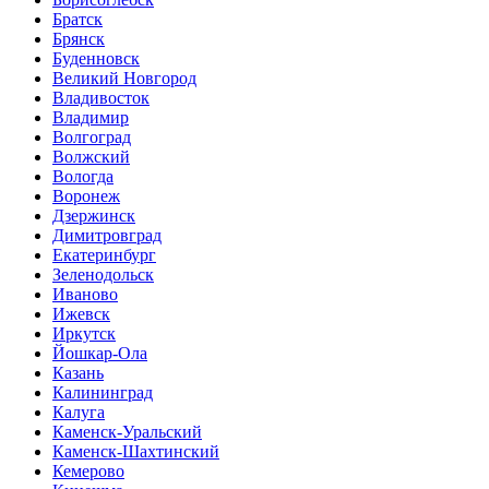
Братск
Брянск
Буденновск
Великий Новгород
Владивосток
Владимир
Волгоград
Волжский
Вологда
Воронеж
Дзержинск
Димитровград
Екатеринбург
Зеленодольск
Иваново
Ижевск
Иркутск
Йошкар-Ола
Казань
Калининград
Калуга
Каменск-Уральский
Каменск-Шахтинский
Кемерово