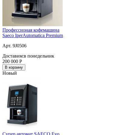
Профессионая кофемашина
Saeco IperAutomatica Premium
Арт. 9J0506
Доставим:
в понедельник
200 000
Р
В корзину
Новый
Супер автомат SAECO Evo