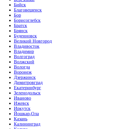
Бийск
Благовещенск
Бор
Борисоглебск
Братск
Брянск
Буденновск
Великий Новгород
Владивосток
Владимир
Волгоград
Волжский
Вологда
Воронеж
Дзержинск
Димитровград
Екатеринбург
Зеленодольск
Иваново
Ижевск
Иркутск
Йошкар-Ола
Казань
Калининград