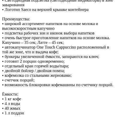
• Светодиодная подсветка (светодиодные индикаторы) в зоне
заваривания
• Логотип Saeco на верхней крышке контейнера
Преимущества:
• широкий ассортимент напитков на основе молока и
высокоскоростным капучино
• подсветка рабочих зон и иконок выбора напитков
• очень быстрое приготовление напитков на основе молока.
Капучино – 35 сек; Латте – 45 сек;
• автокапучинатор One Touch Cappuccino расположенный в
той же зоне, что и выдача кофе;
• бункеры увеличенной ёмкости, запираются на ключ;
• готовит 2 порции одновременно;
• отдельный кран горячей воды/пара;
• двойной бойлер / двойная помпа;
• кофемолка со стальными жерновами;
• счетчик порций;
• возможность блокировки кофемашины по счетчику порций.
Ёмкости:
• 1 кг кофе
• 4 л воды
• 40 жмых
• 1 л поддон