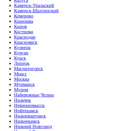
Калуга
Каменск-Уральский
Каменск-Шахтинский
Кемерово
Кинешма
Киров
Кострома
Краснодар
Красноярск
Кузнецк
Курган
Курск
Липецк
Магнитогорск
Миасс
Москва
Мурманск
Муром
Набережные Челны
Нальчик
Невинномысск
Нефтекамск
Нижневартовск
Нижнекамск
Нижний Новгород