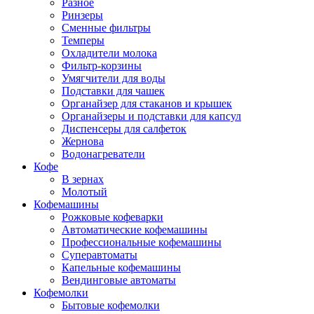
Разное
Ринзеры
Сменные фильтры
Темперы
Охладители молока
Фильтр-корзины
Умягчители для воды
Подставки для чашек
Органайзер для стаканов и крышек
Органайзеры и подставки для капсул
Диспенсеры для салфеток
Жернова
Водонагреватели
Кофе
В зернах
Молотый
Кофемашины
Рожковые кофеварки
Автоматические кофемашины
Профессиональные кофемашины
Суперавтоматы
Капельные кофемашины
Вендинговые автоматы
Кофемолки
Бытовые кофемолки