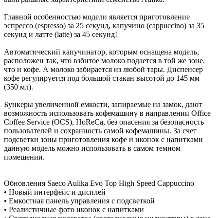
Главной особенностью модели является приготовление
эспрессо (espresso) за 25 секунд, капучино (cappuccino) за 35
секунд и латте (latte) за 45 секунд!
Автоматический капучинатор, которым оснащена модель,
расположен так, что взбитое молоко подается в той же зоне,
что и кофе. А молоко забирается из любой тары. Диспенсер
кофе регулируется под большой стакан высотой до 145 мм
(350 мл).
Бункеры увеличенной емкости, запираемые на замок, дают
возможность использовать кофемашину в направлении Office
Coffee Service (OCS), HoReСa, без опасения за безопасность
пользователей и сохранность самой кофемашины. За счет
подсветки зоны приготовления кофе и иконок с напитками
данную модель можно использовать в самом темном
помещении.
Обновления Saeco Aulika Evo Top High Speed Cappuccino
• Новый интерфейс и дисплей
• Емкостная панель управления с подсветкой
• Реалистичные фото иконок с напитками