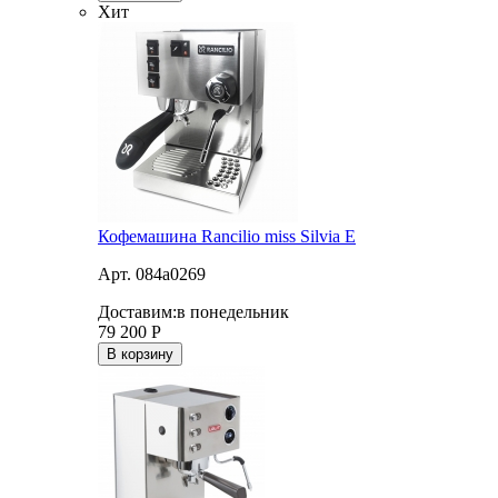
Хит
Кофемашина Rancilio miss Silvia E
Арт. 084a0269
Доставим:
в понедельник
79 200
Р
В корзину