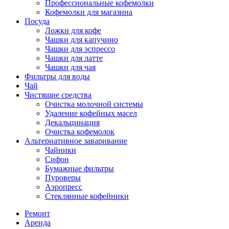
Профессиональные кофемолки
Кофемолки для магазина
Посуда
Ложки для кофе
Чашки для капучино
Чашки для эспрессо
Чашки для латте
Чашки для чая
Фильтры для воды
Чай
Чистящие средства
Очистка молочной системы
Удаление кофейных масел
Декальцинация
Очистка кофемолок
Альтернативное заваривание
Чайники
Сифон
Бумажные фильтры
Пуроверы
Аэропресс
Стеклянные кофейники
Ремонт
Аренда