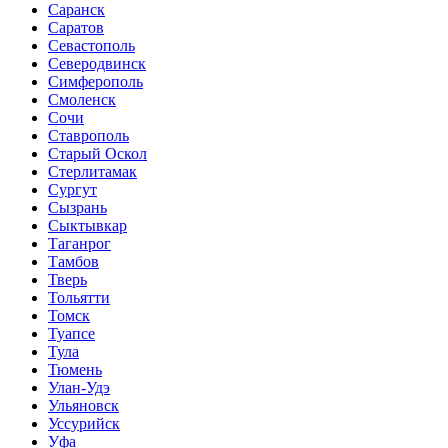
Саранск
Саратов
Севастополь
Северодвинск
Симферополь
Смоленск
Сочи
Ставрополь
Старый Оскол
Стерлитамак
Сургут
Сызрань
Сыктывкар
Таганрог
Тамбов
Тверь
Тольятти
Томск
Туапсе
Тула
Тюмень
Улан-Удэ
Ульяновск
Уссурийск
Уфа