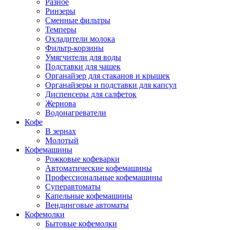
Разное
Ринзеры
Сменные фильтры
Темперы
Охладители молока
Фильтр-корзины
Умягчители для воды
Подставки для чашек
Органайзер для стаканов и крышек
Органайзеры и подставки для капсул
Диспенсеры для салфеток
Жернова
Водонагреватели
Кофе
В зернах
Молотый
Кофемашины
Рожковые кофеварки
Автоматические кофемашины
Профессиональные кофемашины
Суперавтоматы
Капельные кофемашины
Вендинговые автоматы
Кофемолки
Бытовые кофемолки