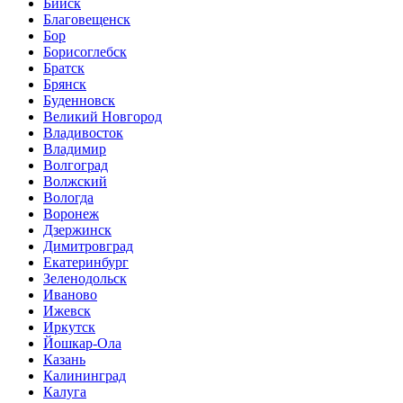
Бийск
Благовещенск
Бор
Борисоглебск
Братск
Брянск
Буденновск
Великий Новгород
Владивосток
Владимир
Волгоград
Волжский
Вологда
Воронеж
Дзержинск
Димитровград
Екатеринбург
Зеленодольск
Иваново
Ижевск
Иркутск
Йошкар-Ола
Казань
Калининград
Калуга