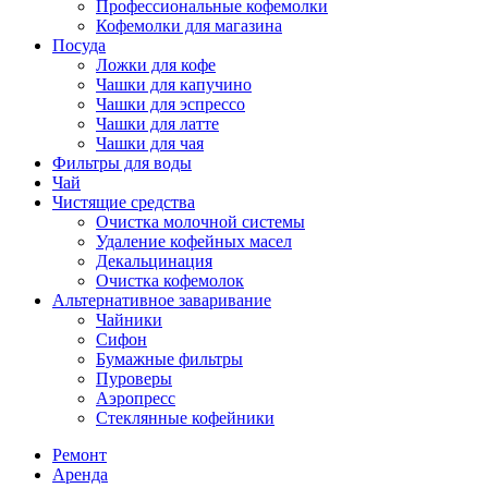
Профессиональные кофемолки
Кофемолки для магазина
Посуда
Ложки для кофе
Чашки для капучино
Чашки для эспрессо
Чашки для латте
Чашки для чая
Фильтры для воды
Чай
Чистящие средства
Очистка молочной системы
Удаление кофейных масел
Декальцинация
Очистка кофемолок
Альтернативное заваривание
Чайники
Сифон
Бумажные фильтры
Пуроверы
Аэропресс
Стеклянные кофейники
Ремонт
Аренда