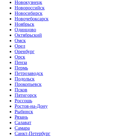
Новокузнецк
Новороссийск
Новосибирск
Новочебоксарск
Ноябрьск
Одинцово
Октябрьский
Омск
Орел
Оренбург
Орск
Пенза
Пермь
Петрозаводск
Подольск
Прокопьевск
Псков
Пятигорск
Россошь
Ростов-на-Дону
Рыбинск
Рязань
Салават
Самара
Санкт-Петербург