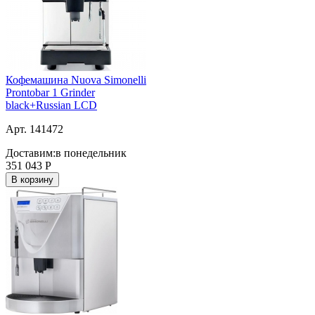
Кофемашина Nuova Simonelli
Prontobar 1 Grinder
black+Russian LCD
Арт. 141472
Доставим:
в понедельник
351 043
Р
В корзину