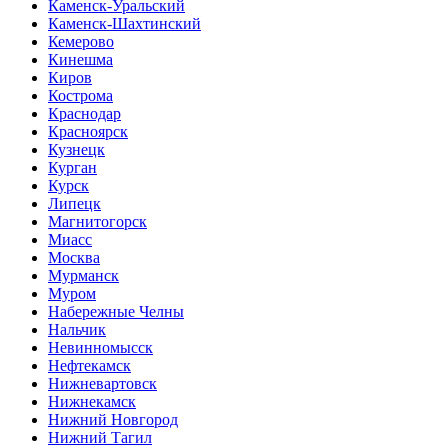
Каменск-Уральский
Каменск-Шахтинский
Кемерово
Кинешма
Киров
Кострома
Краснодар
Красноярск
Кузнецк
Курган
Курск
Липецк
Магнитогорск
Миасс
Москва
Мурманск
Муром
Набережные Челны
Нальчик
Невинномысск
Нефтекамск
Нижневартовск
Нижнекамск
Нижний Новгород
Нижний Тагил