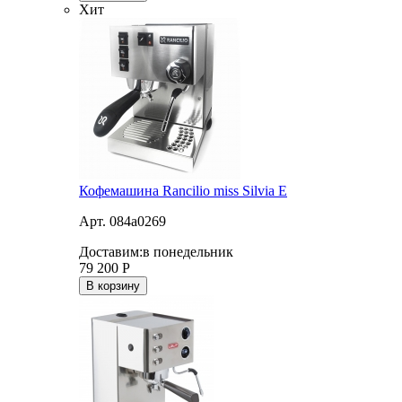
Хит
Кофемашина Rancilio miss Silvia E
Арт. 084a0269
Доставим:
в понедельник
79 200
Р
В корзину