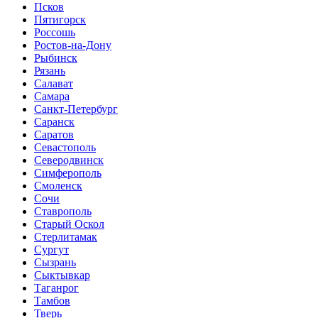
Псков
Пятигорск
Россошь
Ростов-на-Дону
Рыбинск
Рязань
Салават
Самара
Санкт-Петербург
Саранск
Саратов
Севастополь
Северодвинск
Симферополь
Смоленск
Сочи
Ставрополь
Старый Оскол
Стерлитамак
Сургут
Сызрань
Сыктывкар
Таганрог
Тамбов
Тверь