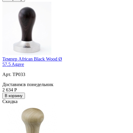
Темпер African Black Wood Ø
57.5 Agave
Арт. TP033
Доставим:
в понедельник
2 634
Р
В корзину
Скидка