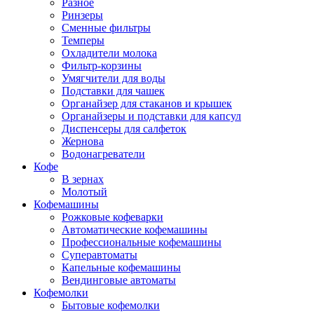
Разное
Ринзеры
Сменные фильтры
Темперы
Охладители молока
Фильтр-корзины
Умягчители для воды
Подставки для чашек
Органайзер для стаканов и крышек
Органайзеры и подставки для капсул
Диспенсеры для салфеток
Жернова
Водонагреватели
Кофе
В зернах
Молотый
Кофемашины
Рожковые кофеварки
Автоматические кофемашины
Профессиональные кофемашины
Суперавтоматы
Капельные кофемашины
Вендинговые автоматы
Кофемолки
Бытовые кофемолки