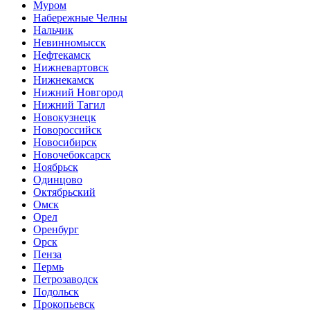
Муром
Набережные Челны
Нальчик
Невинномысск
Нефтекамск
Нижневартовск
Нижнекамск
Нижний Новгород
Нижний Тагил
Новокузнецк
Новороссийск
Новосибирск
Новочебоксарск
Ноябрьск
Одинцово
Октябрьский
Омск
Орел
Оренбург
Орск
Пенза
Пермь
Петрозаводск
Подольск
Прокопьевск