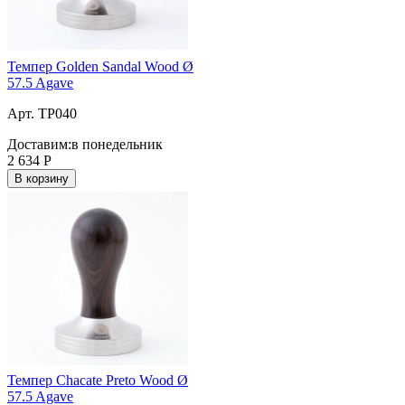
Темпер Golden Sandal Wood Ø
57.5 Agave
Арт. TP040
Доставим:
в понедельник
2 634
Р
В корзину
Темпер Chacate Preto Wood Ø
57.5 Agave