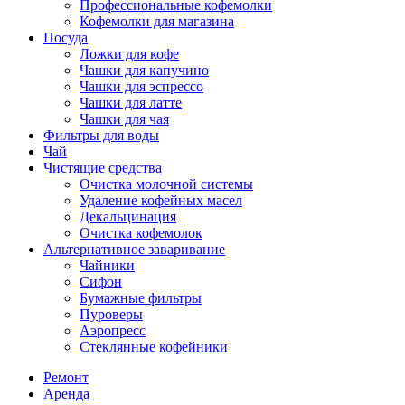
Профессиональные кофемолки
Кофемолки для магазина
Посуда
Ложки для кофе
Чашки для капучино
Чашки для эспрессо
Чашки для латте
Чашки для чая
Фильтры для воды
Чай
Чистящие средства
Очистка молочной системы
Удаление кофейных масел
Декальцинация
Очистка кофемолок
Альтернативное заваривание
Чайники
Сифон
Бумажные фильтры
Пуроверы
Аэропресс
Стеклянные кофейники
Ремонт
Аренда