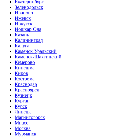
Екатеринбург
Зеленодольск
Иваново
Ижевск
Иркутск
Йошкар-Ола
Казань
Калининград
Калуга
Каменск-Уральский
Каменск-Шахтинский
Кемерово
Кинешма
Киров
Кострома
Краснодар
Красноярск
Кузнецк
Курган
Курск
Липецк
Магнитогорск
Миасс
Москва
Мурманск