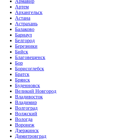
Армавир
Артем
Архангельск
Астана
Астрахань
Балаково
Барнаул
Белгород
Березники
Бийск
Благовещенск
Бор
Борисоглебск
Братск
Брянск
Буденновск
Великий Новгород
Владивосток
Владимир
Волгоград
Волжский
Вологда
Воронеж
Дзержинск
Димитровград