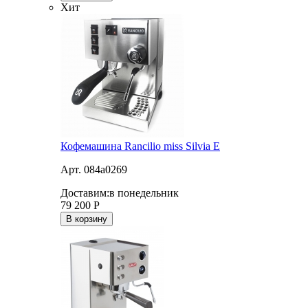
Хит
Кофемашина Rancilio miss Silvia E
Арт. 084a0269
Доставим:
в понедельник
79 200
Р
В корзину