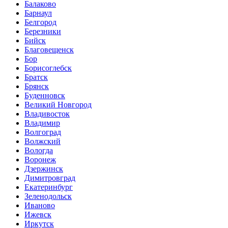
Балаково
Барнаул
Белгород
Березники
Бийск
Благовещенск
Бор
Борисоглебск
Братск
Брянск
Буденновск
Великий Новгород
Владивосток
Владимир
Волгоград
Волжский
Вологда
Воронеж
Дзержинск
Димитровград
Екатеринбург
Зеленодольск
Иваново
Ижевск
Иркутск