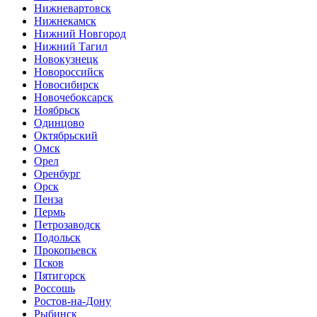
Нижневартовск
Нижнекамск
Нижний Новгород
Нижний Тагил
Новокузнецк
Новороссийск
Новосибирск
Новочебоксарск
Ноябрьск
Одинцово
Октябрьский
Омск
Орел
Оренбург
Орск
Пенза
Пермь
Петрозаводск
Подольск
Прокопьевск
Псков
Пятигорск
Россошь
Ростов-на-Дону
Рыбинск