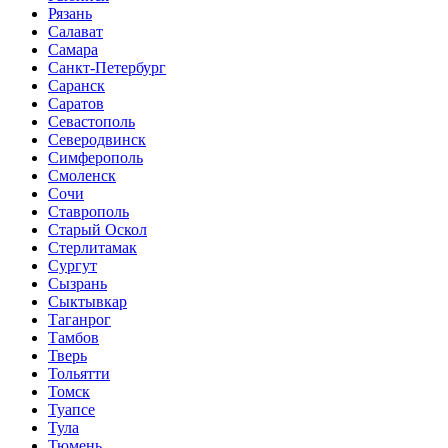
Рязань
Салават
Самара
Санкт-Петербург
Саранск
Саратов
Севастополь
Северодвинск
Симферополь
Смоленск
Сочи
Ставрополь
Старый Оскол
Стерлитамак
Сургут
Сызрань
Сыктывкар
Таганрог
Тамбов
Тверь
Тольятти
Томск
Туапсе
Тула
Тюмень