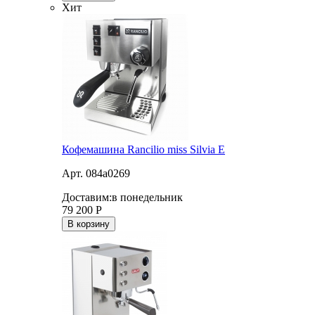
Хит
Кофемашина Rancilio miss Silvia E
Арт. 084a0269
Доставим:
в понедельник
79 200
Р
В корзину