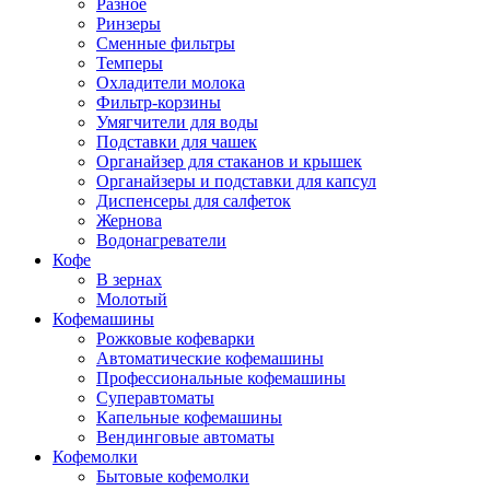
Разное
Ринзеры
Сменные фильтры
Темперы
Охладители молока
Фильтр-корзины
Умягчители для воды
Подставки для чашек
Органайзер для стаканов и крышек
Органайзеры и подставки для капсул
Диспенсеры для салфеток
Жернова
Водонагреватели
Кофе
В зернах
Молотый
Кофемашины
Рожковые кофеварки
Автоматические кофемашины
Профессиональные кофемашины
Суперавтоматы
Капельные кофемашины
Вендинговые автоматы
Кофемолки
Бытовые кофемолки