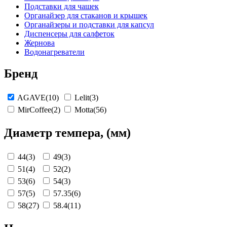
Подставки для чашек
Органайзер для стаканов и крышек
Органайзеры и подставки для капсул
Диспенсеры для салфеток
Жернова
Водонагреватели
Бренд
AGAVE
(10)
Lelit
(3)
MirCoffee
(2)
Motta
(56)
Диаметр темпера, (мм)
44
(3)
49
(3)
51
(4)
52
(2)
53
(6)
54
(3)
57
(5)
57.35
(6)
58
(27)
58.4
(11)