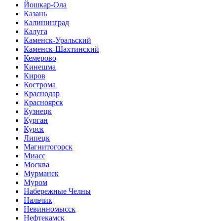
Йошкар-Ола
Казань
Калининград
Калуга
Каменск-Уральский
Каменск-Шахтинский
Кемерово
Кинешма
Киров
Кострома
Краснодар
Красноярск
Кузнецк
Курган
Курск
Липецк
Магнитогорск
Миасс
Москва
Мурманск
Муром
Набережные Челны
Нальчик
Невинномысск
Нефтекамск