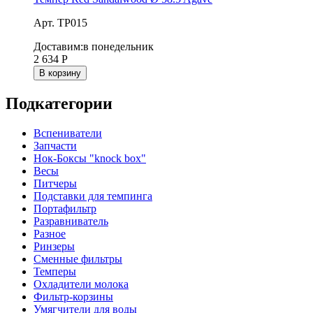
Арт. TP015
Доставим:
в понедельник
2 634
Р
В корзину
Подкатегории
Вспениватели
Запчасти
Нок-Боксы "knock box"
Весы
Питчеры
Подставки для темпинга
Портафильтр
Разравниватель
Разное
Ринзеры
Сменные фильтры
Темперы
Охладители молока
Фильтр-корзины
Умягчители для воды