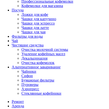
Профессиональные кофемолки
Кофемолки для магазина
Посуда
Ложки для кофе
Чашки для капучино
Чашки для эспрессо
Чашки для латте
Чашки для чая
Фильтры для воды
Чай
Чистящие средства
Очистка молочной системы
Удаление кофейных масел
Декальцинация
Очистка кофемолок
Альтернативное заваривание
Чайники
Сифон
Бумажные фильтры
Пуроверы
Аэропресс
Стеклянные кофейники
Ремонт
Аренда