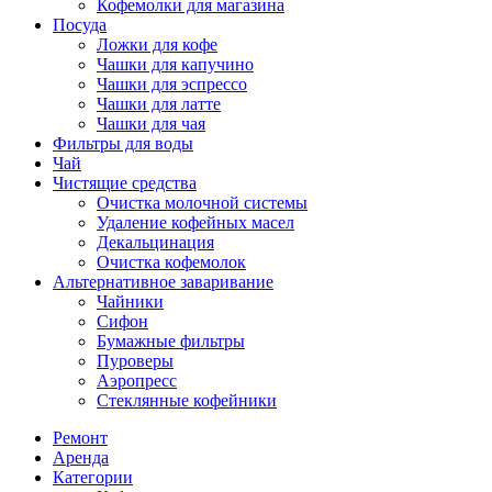
Кофемолки для магазина
Посуда
Ложки для кофе
Чашки для капучино
Чашки для эспрессо
Чашки для латте
Чашки для чая
Фильтры для воды
Чай
Чистящие средства
Очистка молочной системы
Удаление кофейных масел
Декальцинация
Очистка кофемолок
Альтернативное заваривание
Чайники
Сифон
Бумажные фильтры
Пуроверы
Аэропресс
Стеклянные кофейники
Ремонт
Аренда
Категории