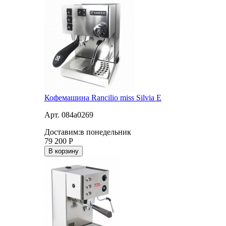
Кофемашина Rancilio miss Silvia E
Арт. 084a0269
Доставим:
в понедельник
79 200
Р
В корзину