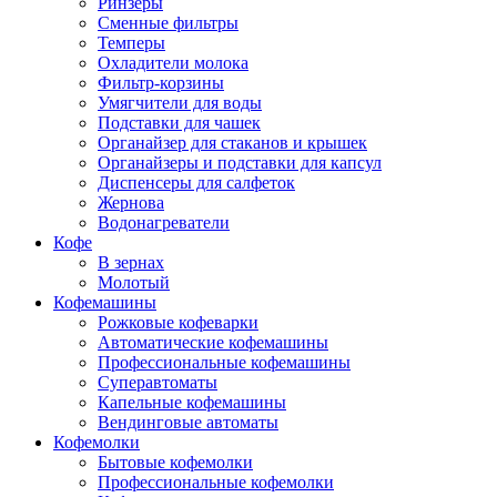
Ринзеры
Сменные фильтры
Темперы
Охладители молока
Фильтр-корзины
Умягчители для воды
Подставки для чашек
Органайзер для стаканов и крышек
Органайзеры и подставки для капсул
Диспенсеры для салфеток
Жернова
Водонагреватели
Кофе
В зернах
Молотый
Кофемашины
Рожковые кофеварки
Автоматические кофемашины
Профессиональные кофемашины
Суперавтоматы
Капельные кофемашины
Вендинговые автоматы
Кофемолки
Бытовые кофемолки
Профессиональные кофемолки